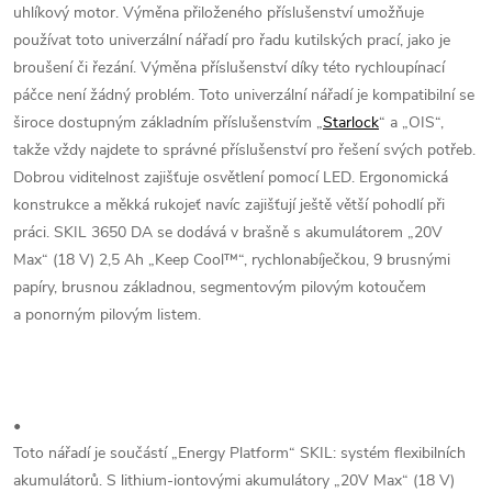
uhlíkový motor. Výměna přiloženého příslušenství umožňuje
používat toto univerzální nářadí pro řadu kutilských prací, jako je
broušení či řezání. Výměna příslušenství díky této rychloupínací
páčce není žádný problém. Toto univerzální nářadí je kompatibilní se
široce dostupným základním příslušenstvím „
Starlock
“ a „OIS“,
takže vždy najdete to správné příslušenství pro řešení svých potřeb.
Dobrou viditelnost zajišťuje osvětlení pomocí LED. Ergonomická
konstrukce a měkká rukojeť navíc zajišťují ještě větší pohodlí při
práci. SKIL 3650 DA se dodává v brašně s akumulátorem „20V
Max“ (18 V) 2,5 Ah „Keep Cool™“, rychlonabíječkou, 9 brusnými
papíry, brusnou základnou, segmentovým pilovým kotoučem
a ponorným pilovým listem.
•
Toto nářadí je součástí „Energy Platform“ SKIL: systém flexibilních
akumulátorů. S lithium-iontovými akumulátory „20V Max“ (18 V)