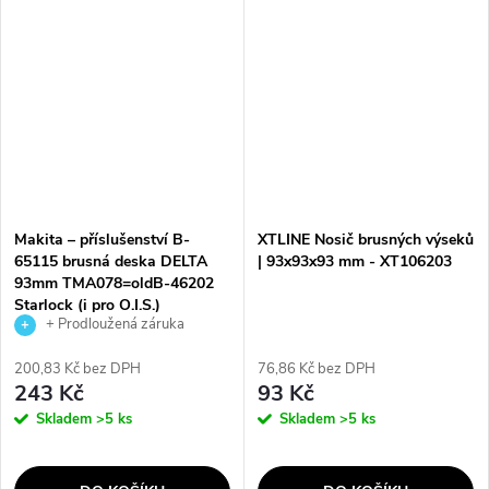
Makita – příslušenství B-
XTLINE Nosič brusných výseků
65115 brusná deska DELTA
| 93x93x93 mm - XT106203
93mm TMA078=oldB-46202
Starlock (i pro O.I.S.)
+ Prodloužená záruka
výrobce
200,83 Kč bez DPH
76,86 Kč bez DPH
243 Kč
93 Kč
Skladem
>5 ks
Skladem
>5 ks