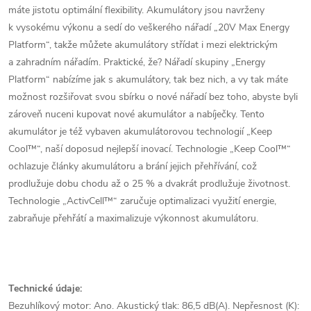
máte jistotu optimální flexibility. Akumulátory jsou navrženy
k vysokému výkonu a sedí do veškerého nářadí „20V Max Energy
Platform“, takže můžete akumulátory střídat i mezi elektrickým
a zahradním nářadím. Praktické, že? Nářadí skupiny „Energy
Platform“ nabízíme jak s akumulátory, tak bez nich, a vy tak máte
možnost rozšiřovat svou sbírku o nové nářadí bez toho, abyste byli
zároveň nuceni kupovat nové akumulátor a nabíječky. Tento
akumulátor je též vybaven akumulátorovou technologií „Keep
Cool™“, naší doposud nejlepší inovací. Technologie „Keep Cool™“
ochlazuje články akumulátoru a brání jejich přehřívání, což
prodlužuje dobu chodu až o 25 % a dvakrát prodlužuje životnost.
Technologie „ActivCell™“ zaručuje optimalizaci využití energie,
zabraňuje přehřátí a maximalizuje výkonnost akumulátoru.
Technické údaje:
Bezuhlíkový motor: Ano. Akustický tlak: 86,5 dB(A). Nepřesnost (K):