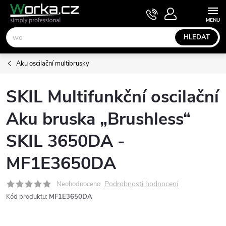
Přejít
NÁKUPNÍ
KOŠÍK
na
obsah
HLEDAT
Aku oscilační multibrusky
SKIL Multifunkční oscilační
Aku bruska „Brushless“
SKIL 3650DA -
MF1E3650DA
Podrobnosti hodnocení
Neohodnoceno
Kód produktu:
MF1E3650DA