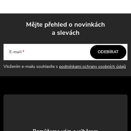
Mějte přehled o novinkách
a slevách
Z
á
E-mail
ODEBÍRAT
p
Vložením e-mailu souhlasíte s
podmínkami ochrany osobních údajů
a
t
í