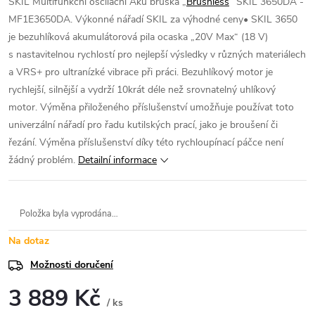
SKIL Multifunkční oscilační Aku bruska „
Brushless
“ SKIL 3650DA -
MF1E3650DA. Výkonné nářadí SKIL za výhodné ceny• SKIL 3650
je bezuhlíková akumulátorová pila ocaska „20V Max“ (18 V)
s nastavitelnou rychlostí pro nejlepší výsledky v různých materiálech
a VRS+ pro ultranízké vibrace při práci. Bezuhlíkový motor je
rychlejší, silnější a vydrží 10krát déle než srovnatelný uhlíkový
motor. Výměna přiloženého příslušenství umožňuje používat toto
univerzální nářadí pro řadu kutilských prací, jako je broušení či
řezání. Výměna příslušenství díky této rychloupínací páčce není
žádný problém.
Detailní informace
Položka byla vyprodána…
Na dotaz
Možnosti doručení
3 889 Kč
/ ks