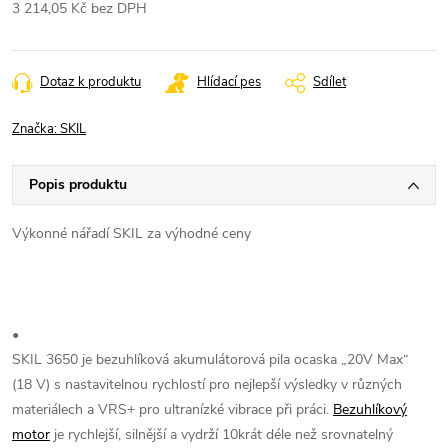
3 214,05 Kč bez DPH
Měrná
cena:
Dotaz k produktu
Hlídací pes
Sdílet
Značka:
SKIL
Popis produktu
Výkonné nářadí SKIL za výhodné ceny
•
SKIL 3650 je bezuhlíková akumulátorová pila ocaska „20V Max“
(18 V) s nastavitelnou rychlostí pro nejlepší výsledky v různých
materiálech a VRS+ pro ultranízké vibrace při práci.
Bezuhlíkový
motor
je rychlejší, silnější a vydrží 10krát déle než srovnatelný