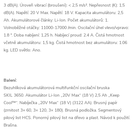
3 dB(A). Úroveň vibrací (broušení): < 2,5 m/s². Nepřesnost (K): 1,5
dB(A). Napětí: 20 V Max. Napětí: 18 V. Kapacita akumulátoru: 2,5
Ah. Akumulátorové články: Li-Ion. Počet akumulátorů: 1.
Volnoběžné otáčky: 11000-17000 /min. Oscilační úhel vlevo/vpravo:
1.8 °. Doba nabíjení: 1,25 h. Nabíjecí proud: 2.4 A. Čistá hmotnost
včetně akumulátoru: 1,5 kg. Čistá hmotnost bez akumulátoru: 1.06
kg. LED světlo: Ano.
Balení:
Bezuhlíková akumulátorová multifunkční oscilační bruska
SKIL 3650. Akumulátor Li-Ion „20V Max“ (18 V) 2,5 Ah „Keep
Cool™“. Nabíječka „20V Max“ (18 V) (3122 AA). Brusný papír
(zrnitost 3× 60, 3× 120, 3× 180). Brusná podložka. Segmentový
pilový list HCS. Ponorný pilový list na dřevo a plast. Návod k použití.
Brašna.