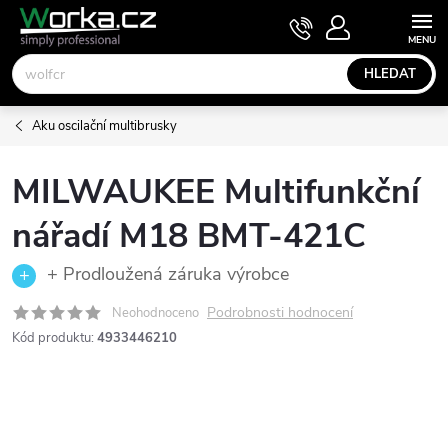
Přejít
NÁKUPNÍ
KOŠÍK
na
obsah
HLEDAT
Aku oscilační multibrusky
MILWAUKEE Multifunkční
nářadí M18 BMT-421C
+ Prodloužená záruka výrobce
Podrobnosti hodnocení
Neohodnoceno
Kód produktu:
4933446210