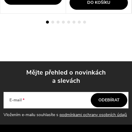
DO KOŠÍKU
Mějte přehled o novinkách
a slevách
Z
á
E-mail
ODEBÍRAT
p
Vložením e-mailu souhlasíte s
podmínkami ochrany osobních údajů
a