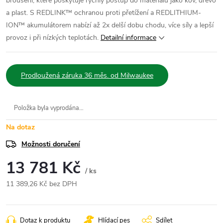
broušení, které poskytuje rychlý postup do materiálů jako kov, dřevo
a plast. S REDLINK™ ochranou proti přetížení a REDLITHIUM-
ION™ akumulátorem nabízí až 2x delší dobu chodu, více síly a lepší
provoz i při nízkých teplotách.
Detailní informace
Prodloužená záruka 36 měs. od Milwaukee
Položka byla vyprodána…
Na dotaz
Možnosti doručení
13 781 Kč
/ ks
11 389,26 Kč bez DPH
Měrná
cena:
Dotaz k produktu
Hlídací pes
Sdílet