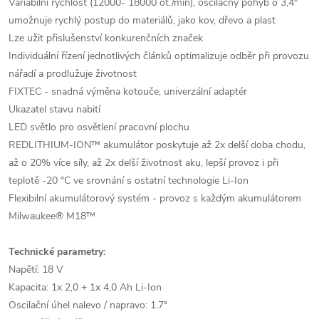
Variabilní rychlost (12000- 18000 ot./min), oscilačný pohyb o 3,4°
umožnuje rychlý postup do materiálů, jako kov, dřevo a plast
Lze užit přislušenství konkurenčních značek
Individuální řízení jednotlivých článků optimalizuje odběr při provozu
nářadí a prodlužuje životnost
FIXTEC - snadná výměna kotouče, univerzální adaptér
Ukazatel stavu nabití
LED světlo pro osvětlení pracovní plochu
REDLITHIUM-ION™ akumulátor poskytuje až 2x delší doba chodu,
až o 20% více síly, až 2x delší životnost aku, lepší provoz i při
teplotě -20 °C ve srovnání s ostatní technologie Li-Ion
Flexibilní akumulátorový systém - provoz s každým akumulátorem
Milwaukee® M18™
Technické parametry:
Napětí: 18 V
Kapacita: 1x 2,0 + 1x 4,0 Ah Li-Ion
Oscilační úhel nalevo / napravo: 1.7°