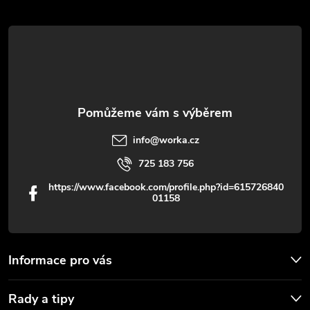
t
í
info
@
worka.cz
725 183 756
https://www.facebook.com/profile.php?id=615726840
01158
Informace pro vás
Rady a tipy