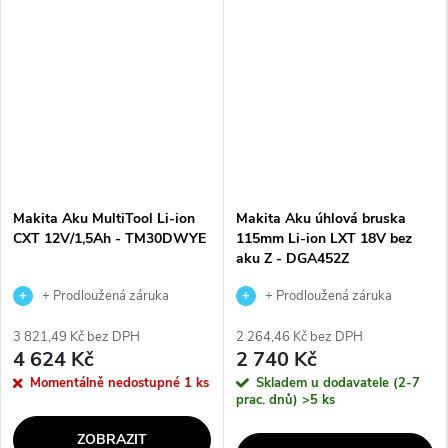
Makita Aku MultiTool Li-ion
Makita Aku úhlová bruska
CXT 12V/1,5Ah - TM30DWYE
115mm Li-ion LXT 18V bez
aku Z - DGA452Z
+ Prodloužená záruka
+ Prodloužená záruka
výrobce
výrobce
3 821,49 Kč bez DPH
2 264,46 Kč bez DPH
4 624 Kč
2 740 Kč
Momentálně nedostupné
1 ks
Skladem u dodavatele (2-7
prac. dnů)
>5 ks
ZOBRAZIT