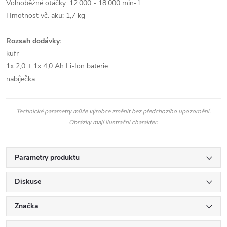
Volnoběžné otáčky: 12.000 - 18.000 min-1
Hmotnost vč. aku: 1,7 kg
Rozsah dodávky:
kufr
1x 2,0 + 1x 4,0 Ah Li-Ion baterie
nabíječka
Technické parametry může výrobce změnit bez předchozího upozornění.
Obrázky mají ilustrační charakter.
Parametry produktu
Diskuse
Značka