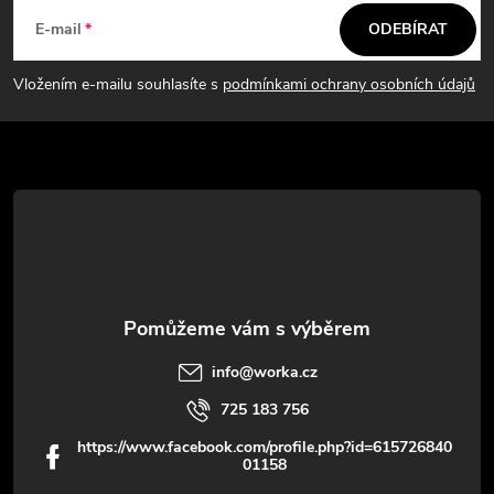
á
E-mail
ODEBÍRAT
p
Vložením e-mailu souhlasíte s
podmínkami ochrany osobních údajů
a
t
í
info
@
worka.cz
725 183 756
https://www.facebook.com/profile.php?id=615726840
01158