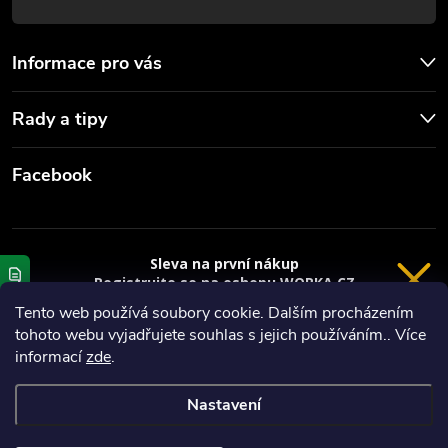
Informace pro vás
Rady a tipy
Facebook
Sleva na první nákup
Registrujte se na eshopu WORKA.CZ
VRÁCENÍ 14 DNÍ
a
sleva 100 Kč*
na nákup je Vaše.
Tento web používá soubory cookie. Dalším procházením
tohoto webu vyjadřujete souhlas s jejich používáním.. Více
Registrace
Copyright 2026
Worka.cz - Vše pro práci a řemeslo
. Všechna práva
informací
zde
.
vyhrazena.
*platí při nákupu nad 3000 Kč
Nastavení
Privacy policy
Vytvořil Shoptet
Nastavil tým EshopyUmíme.cz