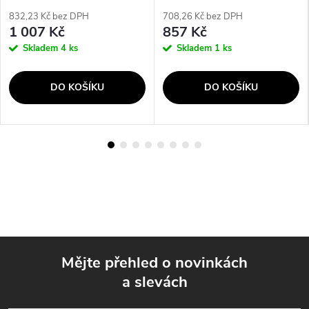
832,23 Kč bez DPH
708,26 Kč bez DPH
1 007 Kč
857 Kč
Skladem
4 ks
Skladem
1 ks
DO KOŠÍKU
DO KOŠÍKU
Mějte přehled o novinkách
a slevách
Z