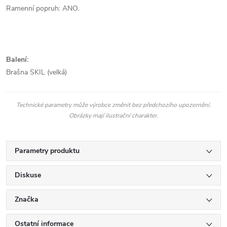
Ramenní popruh: ANO.
Balení:
Brašna SKIL (velká)
Technické parametry může výrobce změnit bez předchozího upozornění.
Obrázky mají ilustrační charakter.
Parametry produktu
Diskuse
Značka
Ostatní informace