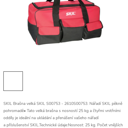
SKIL Brašna velká SKIL S00753 - 2610S00753. Nářadí SKIL pěkně
pohromadě• Tato velká brašna s nosností 25 kg a čtyřmi vnitřními
oddíly je ideální na ukládání a přenášení vašeho nářadí
a příslušenství SKIL.Technické údaje:Nosnost: 25 kg. Počet vnějších