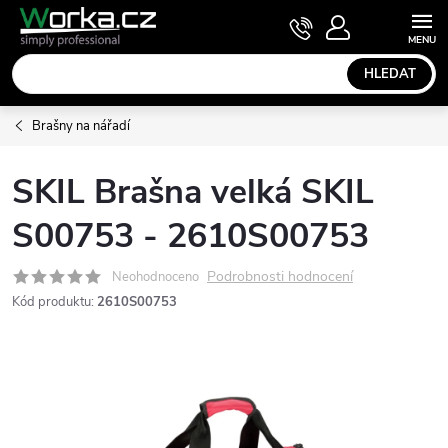
Přejít
NÁKUPNÍ
KOŠÍK
na
obsah
HLEDAT
Brašny na nářadí
SKIL Brašna velká SKIL
S00753 - 2610S00753
Podrobnosti hodnocení
Neohodnoceno
Kód produktu:
2610S00753