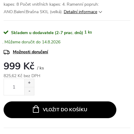
kapes: 8 Počet vnitřních kapes: 4. Ramenní popruh:
ANO.Balení:Brašna SKIL (velká).
Detailní informace
1 ks
Skladem u dodavatele (2-7 prac. dnů)
14.8.2026
Možnosti doručení
999 Kč
/ ks
825,62 Kč bez DPH
Měrná
cena:
VLOŽIT DO KOŠÍKU