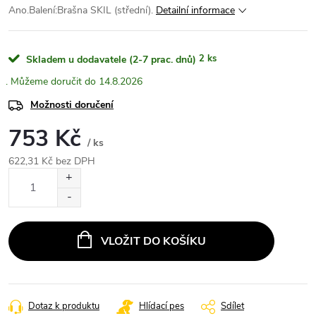
Ano.Balení:Brašna SKIL (střední).
Detailní informace
2 ks
Skladem u dodavatele (2-7 prac. dnů)
14.8.2026
Možnosti doručení
753 Kč
/ ks
622,31 Kč bez DPH
Měrná
cena:
VLOŽIT DO KOŠÍKU
Dotaz k produktu
Hlídací pes
Sdílet