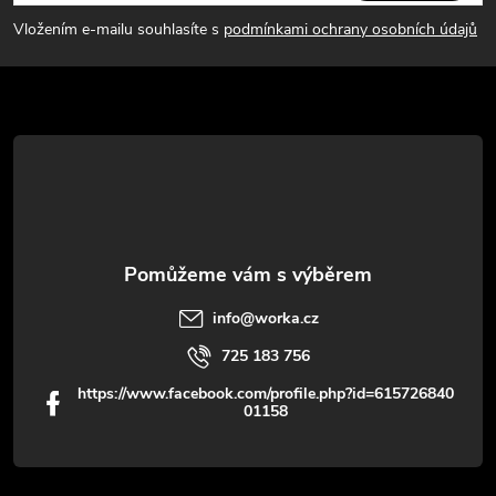
p
Vložením e-mailu souhlasíte s
podmínkami ochrany osobních údajů
a
t
í
info
@
worka.cz
725 183 756
https://www.facebook.com/profile.php?id=615726840
01158