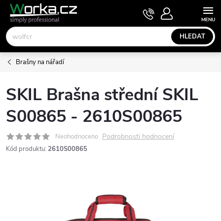
Přejít
NÁKUPNÍ
KOŠÍK
na
obsah
HLEDAT
Brašny na nářadí
SKIL Brašna střední SKIL
S00865 - 2610S00865
Podrobnosti hodnocení
Neohodnoceno
Kód produktu:
2610S00865