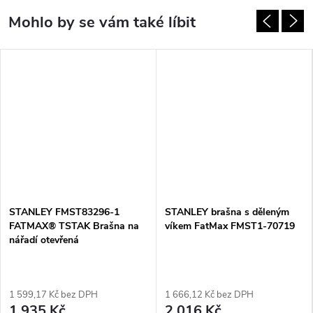
STANLEY FMST83296-1
STANLEY brašna s děleným
FATMAX® TSTAK Brašna na
víkem FatMax FMST1-70719
nářadí otevřená
1 599,17 Kč bez DPH
1 666,12 Kč bez DPH
1 935 Kč
2 016 Kč