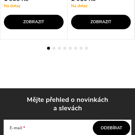
Na dotaz
Na dotaz
ZOBRAZIT
ZOBRAZIT
Mějte přehled o novinkách
a slevách
Z
á
E-mail
ODEBÍRAT