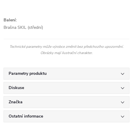
Balení:
Brašna SKIL (střední)
Technické parametry může výrobce změnit bez předchozího upozornění.
Obrázky mají ilustrační charakter.
Parametry produktu
Diskuse
Značka
Ostatní informace