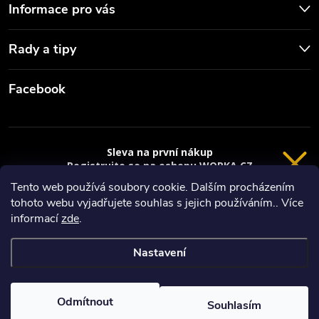
Informace pro vás
Rady a tipy
Facebook
Sleva na první nákup
Registrujte se na eshopu WORKA.CZ
VRÁCENÍ 14 DNÍ
a
sleva 100 Kč*
na nákup je Vaše.
Tento web používá soubory cookie. Dalším procházením
tohoto webu vyjadřujete souhlas s jejich používáním.. Více
Registrace
Copyright 2026
Worka.cz - Vše pro práci a řemeslo
. Všechna práva
informací
zde
.
vyhrazena.
*platí při nákupu nad 3000 Kč
Nastavení
Privacy policy
Vytvořil Shoptet
Nastavil tým EshopyUmíme.cz
Odmítnout
Souhlasím