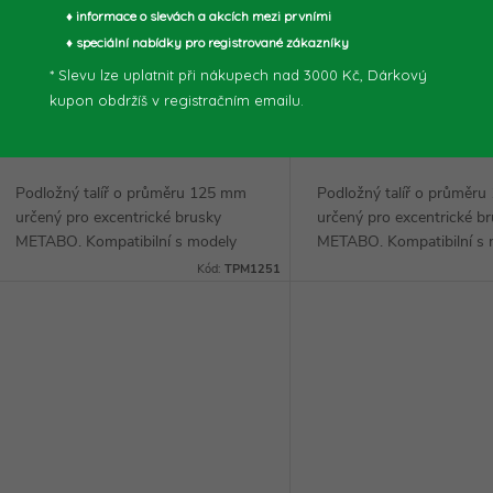
SXE 3125 a SXE 425
SXE 3150, SXE 450 
♦ informace o slevách a akcích mezi prvními
(TPM1251)
(TPM1501)
♦ speciální nabídky pro registrované zákazníky
* Slevu lze uplatnit při nákupech nad 3000 Kč, Dárkový
288,43 Kč bez DPH
321,49 Kč bez DPH
kupon obdržíš v registračním emailu.
349 Kč
389 Kč
DO KOŠÍKU
DO
/ ks
/ ks
Skladem
>5 ks
Skladem
>5 ks
Podložný talíř o průměru 125 mm
Podložný talíř o průměr
určený pro excentrické brusky
určený pro excentrické b
METABO. Kompatibilní s modely
METABO. Kompatibilní s 
SXE 325, SXE 3125 a SXE 425.
SXE 3150 a SXE 450 TT. 
Kód:
TPM1251
Upínání brusných kotoučů na suchý
brusných kotoučů na such
zip. Kvalitní náhradní...
Kvalitní náhradní díl –...