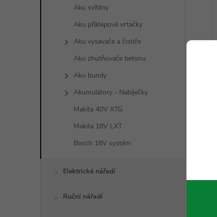
Aku svítilny
Aku příklepové vrtačky
Aku vysavače a čističe
Aku zhutňovače betonu
Aku bundy
Akumulátory - Nabíječky
Makita 40V XTG
Makita 18V LXT
Bosch 18V systém
Elektrické nářadí
Ruční nářadí