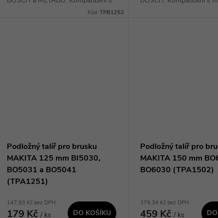
k
BOSCH a METABO. Kompatibilní s
BOSCH. Kompatibilní s 
ů
modely BOSCH PEX 300 AE, PEX
125-1 AE, GEX 18V-125,
Kód:
TPB1252
t
400 AE, AdvancedOrbit 18,
125 a PEX 220A. Upínání
UniversalOrbit a METABO FSX...
kotoučů na suchý...
ů
Podložný talíř pro brusku
Podložný talíř pro br
MAKITA 125 mm BI5030,
MAKITA 150 mm BO
BO5031 a BO5041
BO6030 (TPA1502)
(TPA1251)
147,93 Kč bez DPH
379,34 Kč bez DPH
179 Kč
459 Kč
DO KOŠÍKU
DO
/ ks
/ ks