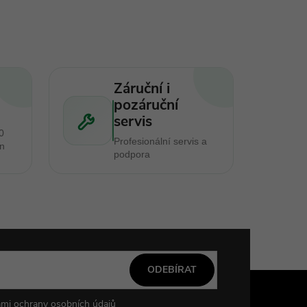
Záruční i
pozáruční
servis
0
Profesionální servis a
en
podpora
ODEBÍRAT
mi ochrany osobních údajů