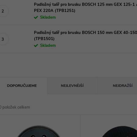
Podložný talíř pro brusku BOSCH 125 mm GEX 125-1
PEX 220A (TPB1251)
Skladem
Podložný talíř pro brusku BOSCH 150 mm GEX 40-15
(TPB1501)
Skladem
Ř
DOPORUČUJEME
NEJLEVNĚJŠÍ
NEJDRAŽŠÍ
a
0
položek celkem
z
V
e