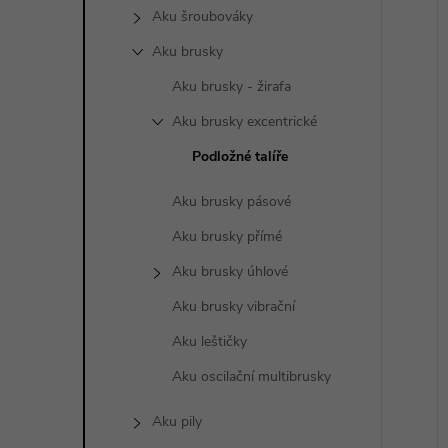
a
Aku šroubováky
n
Aku brusky
í
i
Aku brusky - žirafa
e
Aku brusky excentrické
l
Podložné talíře
Aku brusky pásové
Aku brusky přímé
Aku brusky úhlové
Aku brusky vibrační
Aku leštičky
Aku oscilační multibrusky
Aku pily