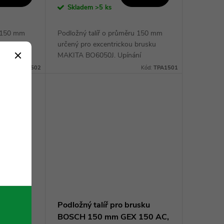
Skladem
>5 ks
u 150 mm
Podložný talíř o průměru 150 mm
rusky
určený pro excentrickou brusku
modely
MAKITA BO6050J. Upínání
ní
brusných kotoučů na suchý zip.
Kód:
TPA1502
Kód:
TPA1501
ý zip.
Kvalitní náhradní díl – neoriginální
příslušenství.
usku
Podložný talíř pro brusku
ETABO
BOSCH 150 mm GEX 150 AC,