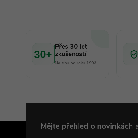
l
Přes 30 let
30+
zkušeností
Na trhu od roku 1993
í
r
Z
Mějte přehled o novinkách