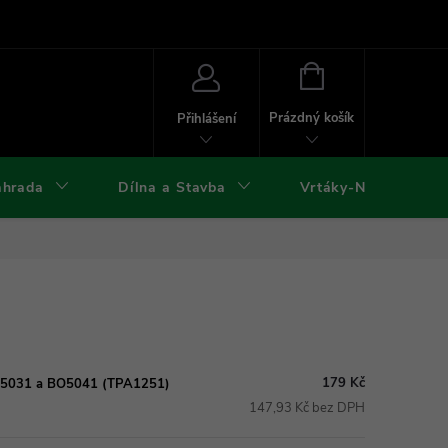
ies
Kontakty
Doprava a platba
Formuláře ke stažení
NÁKUPNÍ
KOŠÍK
Prázdný košík
Přihlášení
ahrada
Dílna a Stavba
Vrtáky-Nástroje
179 Kč
BO5031 a BO5041 (TPA1251)
147,93 Kč bez DPH