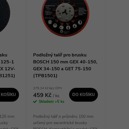
usku
Podložný talíř pro brusku
 125-1
BOSCH 150 mm GEX 40-150,
EX 12V-
GEX 34-150 a GET 75-150
PB1251)
(TPB1501)
379,34 Kč bez DPH
459 Kč
 KOŠÍKU
DO KOŠÍKU
/ ks
Skladem
>5 ks
u 125 mm
Podložný talíř o průměru 150 mm
rusky
určený pro excentrické brusky