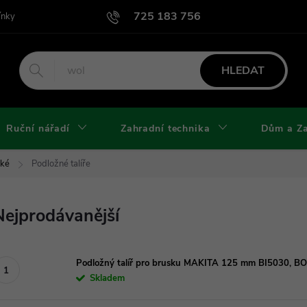
725 183 756
ínky
Podmínky užití webu
Podmínky ochrany osobních údajů a cook
HLEDAT
Ruční nářadí
Zahradní technika
Dům a Z
cké
Podložné talíře
Nejprodávanější
Podložný talíř pro brusku MAKITA 125 mm BI5030, 
Skladem