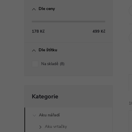
o
Dle ceny
s
t
178
Kč
499
Kč
r
Dle štítku
a
Na skladě
8
n
n
Přeskočit
Kategorie
kategorie
í
1
p
Aku nářadí
Aku vrtačky