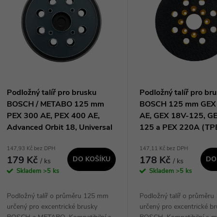
ý
n
p
p
s
r
p
Podložný talíř pro brusku
Podložný talíř pro br
o
BOSCH / METABO 125 mm
BOSCH 125 mm GEX
r
PEX 300 AE, PEX 400 AE,
AE, GEX 18V-125, G
d
Advanced Orbit 18, Universal
125 a PEX 220A (T
o
Orbit a METABO FSX 200
147,93 Kč bez DPH
147,11 Kč bez DPH
Intec (TPB1252)
u
179 Kč
178 Kč
DO KOŠÍKU
DO
/ ks
/ ks
d
Skladem
>5 ks
Skladem
>5 ks
k
u
Podložný talíř o průměru 125 mm
Podložný talíř o průměr
t
určený pro excentrické brusky
určený pro excentrické b