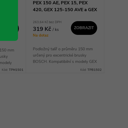
TT
PEX 150 AE, PEX 15, PEX
420, GEX 125-150 AVE a GEX
150 Turbo (TPB1502)
263,64 Kč bez DPH
319 Kč
ZOBRAZIT
 KOŠÍKU
/ ks
Na dotaz
Podložný talíř o průměru 150 mm
u 150 mm
určený pro excentrické brusky
rusky
BOSCH. Kompatibilní s modely GEX
modely
150 AC, PEX 150 AE, PEX 15, PEX
Upínání
Kód:
TPM1501
Kód:
TPB1502
420, GEX 125-150 AVE a GEX 150
ý zip.
Turbo. Upínání...