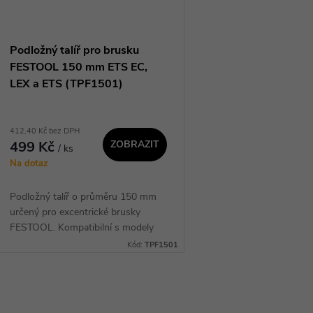
Podložný talíř pro brusku
FESTOOL 150 mm ETS EC,
LEX a ETS (TPF1501)
412,40 Kč bez DPH
499 Kč
ZOBRAZIT
/ ks
Na dotaz
Podložný talíř o průměru 150 mm
určený pro excentrické brusky
FESTOOL. Kompatibilní s modely
řady ETS EC, LEX a ETS. Upínání
Kód:
TPF1501
brusných kotoučů na suchý zip.
Kvalitní náhradní díl...
O