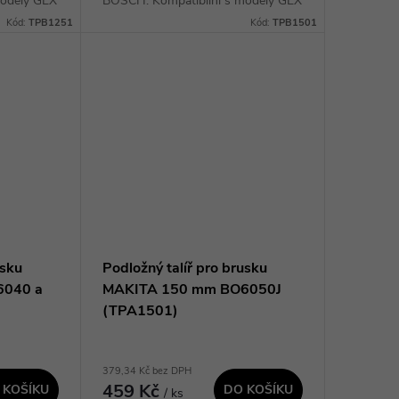
modely GEX
BOSCH. Kompatibilní s modely GEX
 GEX 12V-
40-150, GEX 34-150 a GET 75-150.
Kód:
TPB1251
Kód:
TPB1501
 brusných
Upínání brusných kotoučů na suchý
zip. Kvalitní...
usku
Podložný talíř pro brusku
6040 a
MAKITA 150 mm BO6050J
(TPA1501)
379,34 Kč bez DPH
459 Kč
 KOŠÍKU
DO KOŠÍKU
/ ks