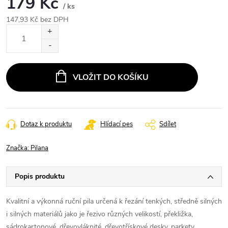
179 Kč
/ ks
147,93 Kč bez DPH
Měrná
cena:
VLOŽIT DO KOŠÍKU
Dotaz k produktu
Hlídací pes
Sdílet
Značka:
Pilana
Popis produktu
Kvalitní a výkonná ruční pila určená k řezání tenkých, středně silných
i silných materiálů jako je řezivo různých velikostí, překližka,
sádrokartonové, dřevovláknité, dřevotřískové desky, parkety,