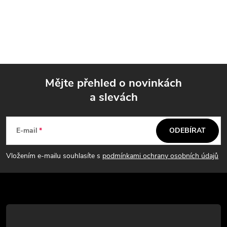
Mějte přehled o novinkách
a slevách
Z
á
E-mail
ODEBÍRAT
p
Vložením e-mailu souhlasíte s
podmínkami ochrany osobních údajů
a
t