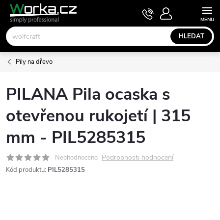
Přejít
NÁKUPNÍ
KOŠÍK
na
obsah
HLEDAT
Pily na dřevo
PILANA Pila ocaska s
otevřenou rukojetí | 315
mm - PIL5285315
Podrobnosti hodnocení
Neohodnoceno
Kód produktu:
PIL5285315