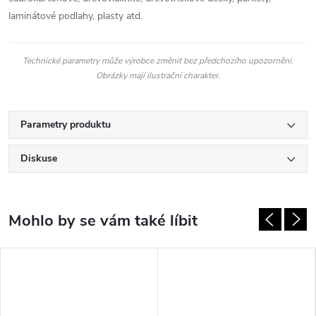
laminátové podlahy, plasty atd.
Technické parametry může výrobce změnit bez předchozího upozornění.
Obrázky mají ilustrační charakter.
Parametry produktu
Diskuse