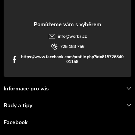
í
info
@
worka.cz
725 183 756
https://www.facebook.com/profile.php?id=615726840
01158
Informace pro vás
Rady a tipy
Facebook