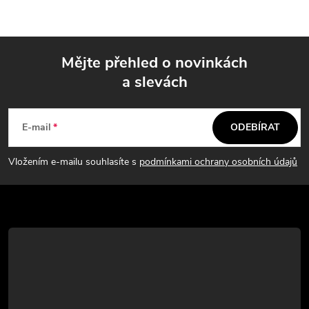
Mějte přehled o novinkách
a slevách
Z
á
E-mail
ODEBÍRAT
p
Vložením e-mailu souhlasíte s
podmínkami ochrany osobních údajů
a
t
í