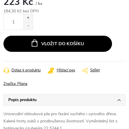
223 Kč
/ ks
184,30 Kč bez DPH
Měrná
cena:
VLOŽIT DO KOŠÍKU
Dotaz k produktu
Hlídací pes
Sdílet
Značka:
Pilana
Popis produktu
Univerzální oblouková pila pro řezání suchého i syrového dřeva.
Kalené hroty zubů s prodlouženou životností. Vyměnitelný list s
hoblovacím ozubením 22 5244.1.