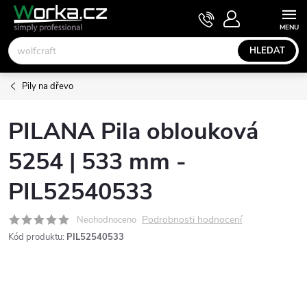
Přejít
NÁKUPNÍ
KOŠÍK
na
obsah
HLEDAT
Pily na dřevo
PILANA Pila oblouková
5254 | 533 mm -
PIL52540533
Podrobnosti hodnocení
Neohodnoceno
Kód produktu:
PIL52540533