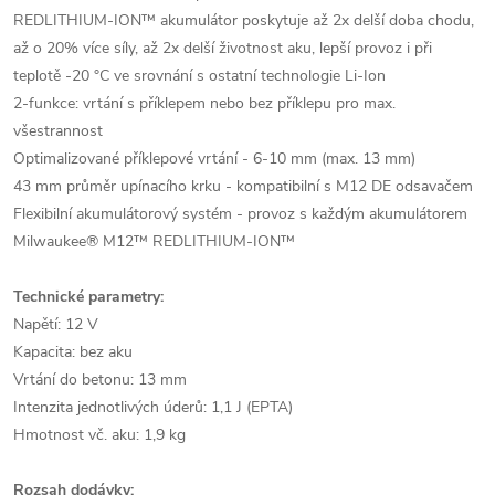
REDLITHIUM-ION™ akumulátor poskytuje až 2x delší doba chodu,
až o 20% více síly, až 2x delší životnost aku, lepší provoz i při
teplotě -20 °C ve srovnání s ostatní technologie Li-Ion
2-funkce: vrtání s příklepem nebo bez příklepu pro max.
všestrannost
Optimalizované příklepové vrtání - 6-10 mm (max. 13 mm)
43 mm průměr upínacího krku - kompatibilní s M12 DE odsavačem
Flexibilní akumulátorový systém - provoz s každým akumulátorem
Milwaukee® M12™ REDLITHIUM-ION™
Technické parametry:
Napětí: 12 V
Kapacita: bez aku
Vrtání do betonu: 13 mm
Intenzita jednotlivých úderů: 1,1 J (EPTA)
Hmotnost vč. aku: 1,9 kg
Rozsah dodávky: