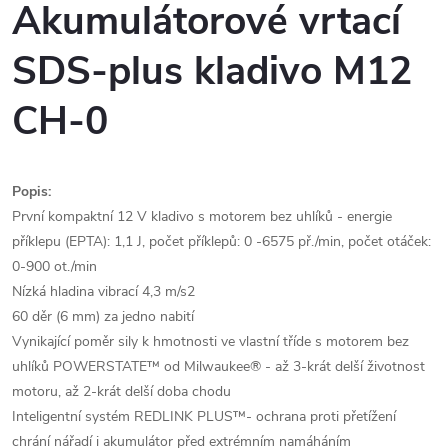
Akumulátorové vrtací
SDS-plus kladivo M12
CH-0
Popis:
První kompaktní 12 V kladivo s motorem bez uhlíků - energie
příklepu (EPTA): 1,1 J, počet příklepů: 0 -6575 př./min, počet otáček:
0-900 ot./min
Nízká hladina vibrací 4,3 m/s2
60 děr (6 mm) za jedno nabití
Vynikající poměr sily k hmotnosti ve vlastní tříde s motorem bez
uhlíků POWERSTATE™ od Milwaukee® - až 3-krát delší životnost
motoru, až 2-krát delší doba chodu
Inteligentní systém REDLINK PLUS™- ochrana proti přetížení
chrání nářadí i akumulátor před extrémním namáháním