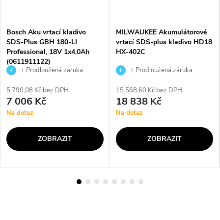
Bosch Aku vrtací kladivo
MILWAUKEE Akumulátorové
SDS-Plus GBH 180-LI
vrtací SDS-plus kladivo HD18
Professional, 18V 1x4,0Ah
HX-402C
(0611911122)
+ Prodloužená záruka
+ Prodloužená záruka
výrobce
výrobce
5 790,08 Kč bez DPH
15 568,60 Kč bez DPH
7 006 Kč
18 838 Kč
Na dotaz
Na dotaz
ZOBRAZIT
ZOBRAZIT