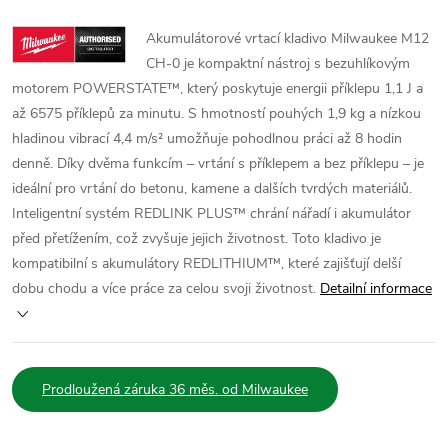
Akumulátorové vrtací kladivo Milwaukee M12
CH-0 je kompaktní nástroj s bezuhlíkovým
motorem POWERSTATE™, který poskytuje energii příklepu 1,1 J a
až 6575 příklepů za minutu. S hmotností pouhých 1,9 kg a nízkou
hladinou vibrací 4,4 m/s² umožňuje pohodlnou práci až 8 hodin
denně. Díky dvěma funkcím – vrtání s příklepem a bez příklepu – je
ideální pro vrtání do betonu, kamene a dalších tvrdých materiálů.
Inteligentní systém REDLINK PLUS™ chrání nářadí i akumulátor
před přetížením, což zvyšuje jejich životnost. Toto kladivo je
kompatibilní s akumulátory REDLITHIUM™, které zajišťují delší
dobu chodu a více práce za celou svoji životnost.
Detailní informace
Prodloužená záruka 36 měs. od Milwaukee