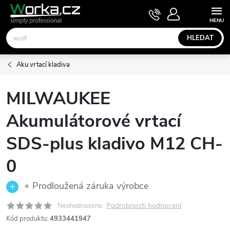
Přejít
NÁKUPNÍ
KOŠÍK
na
obsah
HLEDAT
Aku vrtací kladiva
MILWAUKEE
Akumulátorové vrtací
SDS-plus kladivo M12 CH-
0
+ Prodloužená záruka výrobce
Podrobnosti hodnocení
Neohodnoceno
Kód produktu:
4933441947