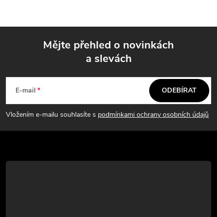
Mějte přehled o novinkách
a slevách
Z
á
E-mail
ODEBÍRAT
p
Vložením e-mailu souhlasíte s
podmínkami ochrany osobních údajů
a
t
í