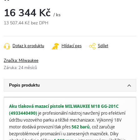
16 344 Kč
/ ks
13 507,44 Kč bez DPH
Měrná
cena:
Dotaz k produktu
Hlídací pes
Sdílet
Značka:
Milwaukee
Záruka
:
24 měsíců
Popis produktu
Aku tlaková mazací pistole MILWAUKEE M18 GG-201C
(4933440490)
je profesionální nástroj navržený pro efektivní
údržbu vozového parku a těžké mechanizace. Výkonný 18V
motor dodává provozní tlak přes
562 barů
, což zaručuje
bezproblémové promazání i u zanesených mazniček. Díky