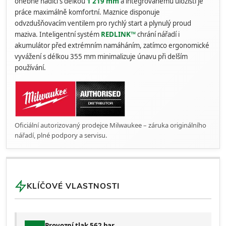
ohebné hadici s délkou
1 219 mm
a integrovanému úložišti je
práce maximálně komfortní. Maznice disponuje
odvzdušňovacím ventilem pro rychlý start a plynulý proud
maziva. Inteligentní systém
REDLINK™
chrání nářadí i
akumulátor před extrémním namáháním, zatímco ergonomické
vyvážení s délkou 355 mm minimalizuje únavu při delším
používání.
Oficiální autorizovaný prodejce Milwaukee – záruka originálního
nářadí, plné podpory a servisu.
KLÍČOVÉ VLASTNOSTI
Provozní tlak 562 bar