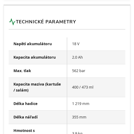
TECHNICKÉ PARAMETRY
Napětí akumulátoru
18 V
Kapacita akumulátoru
2.0 Ah
Max. tlak
562 bar
Kapacita maziva (kartuše
400 / 473 ml
/ salám)
Délka hadice
1 219 mm
Délka nářadí
355 mm
Hmotnost s
3,9 kg