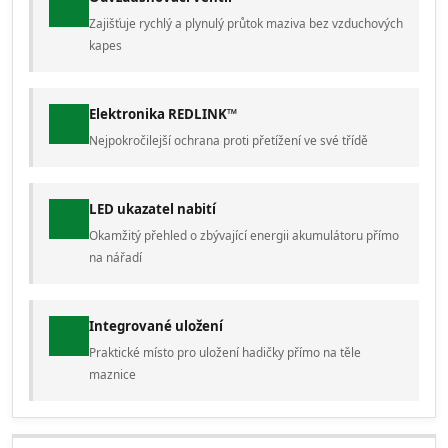
Zajišťuje rychlý a plynulý průtok maziva bez vzduchových
kapes
Elektronika REDLINK™
Nejpokročilejší ochrana proti přetížení ve své třídě
LED ukazatel nabití
Okamžitý přehled o zbývající energii akumulátoru přímo
na nářadí
Integrované uložení
Praktické místo pro uložení hadičky přímo na těle
maznice