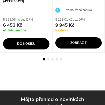
(4933440493)
+ Prodloužená záruka
výrobce
5 333,06 Kč bez DPH
8 219,01 Kč bez DPH
6 453 Kč
9 945 Kč
Skladem
3 ks
Na dotaz
ZOBRAZIT
DO KOŠÍKU
Mějte přehled o novinkách