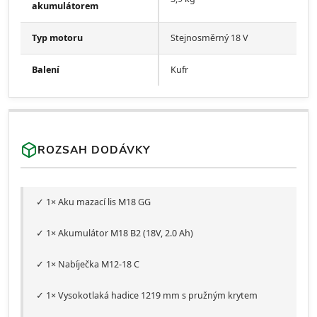
akumulátorem
Typ motoru
Stejnosměrný 18 V
Balení
Kufr
ROZSAH DODÁVKY
✓ 1× Aku mazací lis M18 GG
✓ 1× Akumulátor M18 B2 (18V, 2.0 Ah)
✓ 1× Nabíječka M12-18 C
✓ 1× Vysokotlaká hadice 1219 mm s pružným krytem