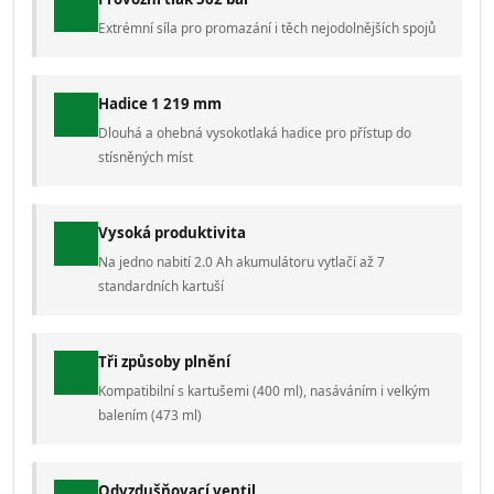
Extrémní síla pro promazání i těch nejodolnějších spojů
Hadice 1 219 mm
Dlouhá a ohebná vysokotlaká hadice pro přístup do
stísněných míst
Vysoká produktivita
Na jedno nabití 2.0 Ah akumulátoru vytlačí až 7
standardních kartuší
Tři způsoby plnění
Kompatibilní s kartušemi (400 ml), nasáváním i velkým
balením (473 ml)
Odvzdušňovací ventil