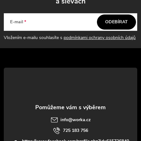
a slevách
Z
á
E-mail
ODEBÍRAT
p
Vložením e-mailu souhlasíte s
podmínkami ochrany osobních údajů
a
t
í
info
@
worka.cz
725 183 756