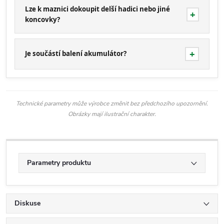
Lze k maznici dokoupit delší hadici nebo jiné
koncovky?
Je součástí balení akumulátor?
Technické parametry může výrobce změnit bez předchozího upozornění.
Obrázky mají ilustrační charakter.
Parametry produktu
Diskuse