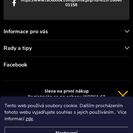
https://www.facebook.com/profile.php?id=615726840
01158
Informace pro vás
Rady a tipy
Facebook
Sleva na první nákup
Registrujte se na eshopu WORKA.CZ
VRÁCENÍ 14 DNÍ
a
sleva 100 Kč*
na nákup je Vaše.
Tento web používá soubory cookie. Dalším procházením
tohoto webu vyjadřujete souhlas s jejich používáním.. Více
Registrace
Copyright 2026
Worka.cz - Vše pro práci a řemeslo
. Všechna práva
informací
zde
.
vyhrazena.
*platí při nákupu nad 3000 Kč