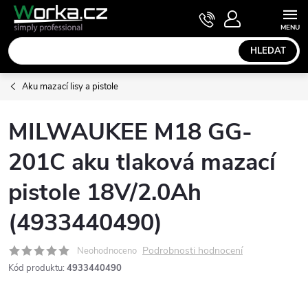
Přejít
NÁKUPNÍ
KOŠÍK
na
obsah
HLEDAT
Aku mazací lisy a pistole
MILWAUKEE M18 GG-
201C aku tlaková mazací
pistole 18V/2.0Ah
(4933440490)
Podrobnosti hodnocení
Neohodnoceno
Kód produktu:
4933440490