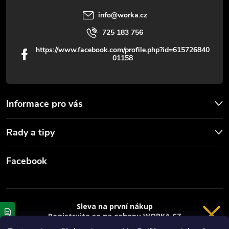
info
@
worka.cz
725 183 756
https://www.facebook.com/profile.php?id=615726840
01158
Informace pro vás
Rady a tipy
Facebook
Sleva na první nákup
Registrujte se na eshopu WORKA.CZ
a
sleva 100 Kč*
na nákup je Vaše.