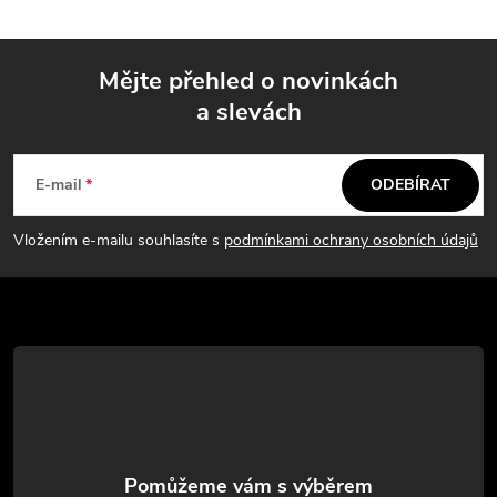
Mějte přehled o novinkách
a slevách
Z
á
E-mail
ODEBÍRAT
p
Vložením e-mailu souhlasíte s
podmínkami ochrany osobních údajů
a
t
í