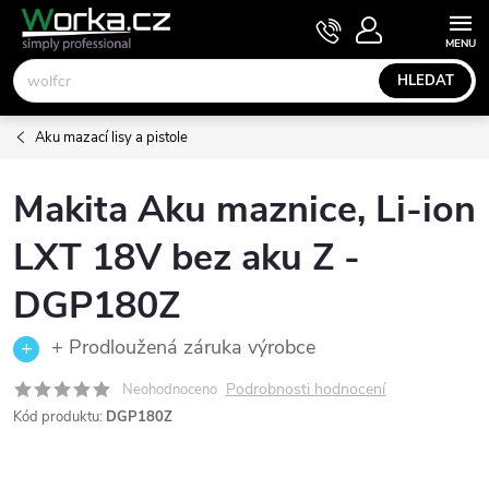
Přejít
NÁKUPNÍ
KOŠÍK
na
obsah
HLEDAT
Aku mazací lisy a pistole
Makita Aku maznice, Li-ion
LXT 18V bez aku Z -
DGP180Z
+ Prodloužená záruka výrobce
Podrobnosti hodnocení
Neohodnoceno
Kód produktu:
DGP180Z