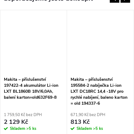
Makita – příslušenství
Makita – příslušenství
197422-4 akumulátor Li-ion
195584-2 nabíječka Li-ion
LXT BL1860B 18V/6,0Ah,
LXT DC18RC 14,4 -18V pro
balení karton=old632F69-8
rychlé nabíjení, baleno karton
= old 194337-6
1 759,50 Kč bez DPH
671,90 Kč bez DPH
2 129 Kč
813 Kč
Skladem
>5 ks
Skladem
>5 ks