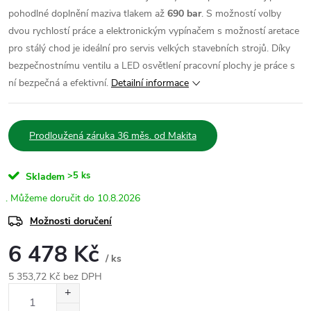
pohodlné doplnění maziva tlakem až
690 bar
. S možností volby
dvou rychlostí práce a elektronickým vypínačem s možností aretace
pro stálý chod je ideální pro servis velkých stavebních strojů. Díky
bezpečnostnímu ventilu a LED osvětlení pracovní plochy je práce s
ní bezpečná a efektivní.
Detailní informace
Prodloužená záruka 36 měs. od Makita
>5 ks
Skladem
10.8.2026
Možnosti doručení
6 478 Kč
/ ks
5 353,72 Kč bez DPH
Měrná
cena: