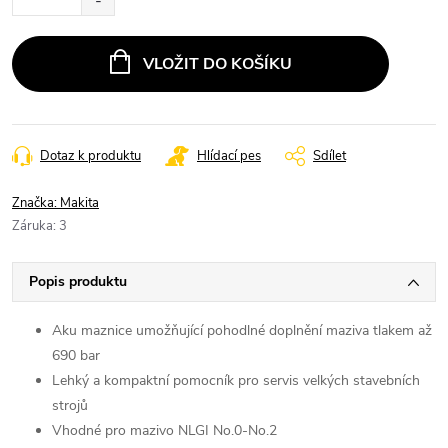
VLOŽIT DO KOŠÍKU
Dotaz k produktu
Hlídací pes
Sdílet
Značka:
Makita
Záruka
:
3
Popis produktu
Aku maznice umožňující pohodlné doplnění maziva tlakem až
690 bar
Lehký a kompaktní pomocník pro servis velkých stavebních
strojů
Vhodné pro mazivo NLGI No.0-No.2