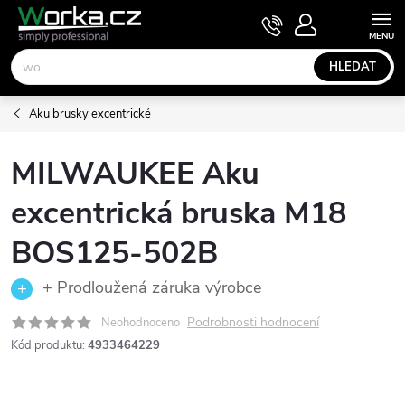
Přejít
NÁKUPNÍ
KOŠÍK
na
obsah
HLEDAT
Aku brusky excentrické
MILWAUKEE Aku
excentrická bruska M18
BOS125-502B
+ Prodloužená záruka výrobce
Podrobnosti hodnocení
Neohodnoceno
Kód produktu:
4933464229