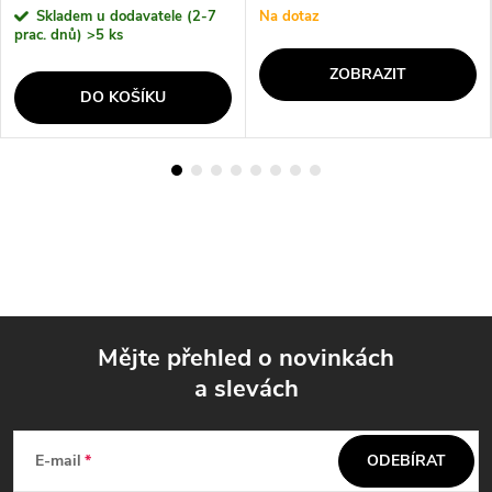
Skladem u dodavatele (2-7
Na dotaz
prac. dnů)
>5 ks
ZOBRAZIT
DO KOŠÍKU
Mějte přehled o novinkách
a slevách
Z
á
E-mail
ODEBÍRAT