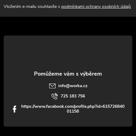
p
Vložením e-mailu souhlasíte s
podmínkami ochrany osobních údajů
a
t
í
info
@
worka.cz
725 183 756
https://www.facebook.com/profile.php?id=615726840
01158