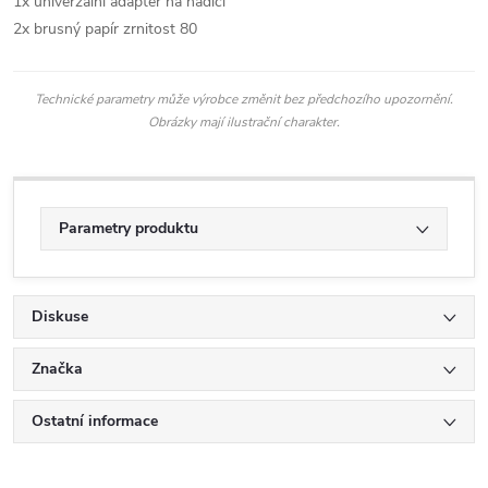
1x univerzální adaptér na hadici
2x brusný papír zrnitost 80
Technické parametry může výrobce změnit bez předchozího upozornění.
Obrázky mají ilustrační charakter.
Parametry produktu
Diskuse
Značka
Ostatní informace