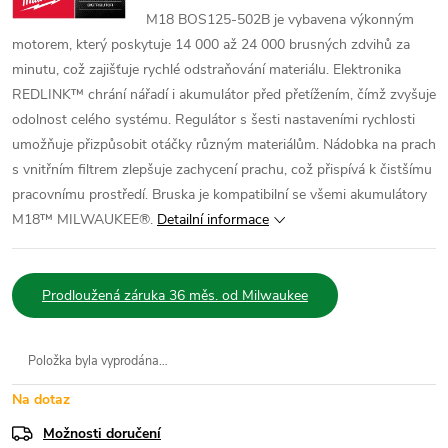
M18 BOS125-502B je vybavena výkonným
motorem, který poskytuje 14 000 až 24 000 brusných zdvihů za
minutu, což zajišťuje rychlé odstraňování materiálu. Elektronika
REDLINK™ chrání nářadí i akumulátor před přetížením, čímž zvyšuje
odolnost celého systému. Regulátor s šesti nastaveními rychlosti
umožňuje přizpůsobit otáčky různým materiálům. Nádobka na prach
s vnitřním filtrem zlepšuje zachycení prachu, což přispívá k čistšímu
pracovnímu prostředí. Bruska je kompatibilní se všemi akumulátory
M18™ MILWAUKEE®.
Detailní informace
Prodloužená záruka 36 měs. od Milwaukee
Položka byla vyprodána…
Na dotaz
Možnosti doručení