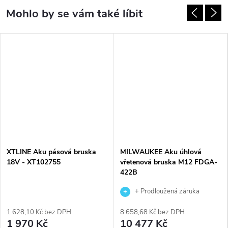
XTLINE Aku pásová bruska
MILWAUKEE Aku úhlová
18V - XT102755
vřetenová bruska M12 FDGA-
422B
+ Prodloužená záruka
výrobce
1 628,10 Kč bez DPH
8 658,68 Kč bez DPH
1 970 Kč
10 477 Kč