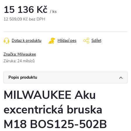
15 136 Kč
/ ks
12 509,09 Kč bez DPH
Měrná
cena:
Dotaz k produktu
Hlídací pes
Sdílet
Značka:
Milwaukee
Záruka
:
24 měsíců
Popis produktu
MILWAUKEE Aku
excentrická bruska
M18 BOS125-502B