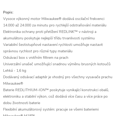
Popis:
Vysoce výkonný motor Milwaukee® dodává oscilační frekvenci
14.000 až 24.000 za minutu pro rychlejší odstraňování materiálu
Elektronika ochrany proti přetížení REDLINK™ v nástroji a
akumulátoru poskytuje nejlepší třídu trvanlivosti systému
Variabilní šestistupňové nastavení rychlosti umožňuje nastavit
správnou rychlost pro různé typy materiálu
Odsávací box s vnitřním filtrem na prach
Univerzální unašeč umožňující snadnou výměnu brusných kotoučů
Lehká - 1,6 kg
Dodávaný odsávací adaptér je vhodný pro všechny vysavače prachu
Milwaukee®
Baterie REDLITHIUM-ION™ poskytuje vynikající konstrukci obalů,
elektroniku a stabilní výkon, což dodává více času a více práce po
dobu životnosti baterie
Flexibilní akumulátorový systém: pracuje se všemi bateriemi
Milwaukee® M18™