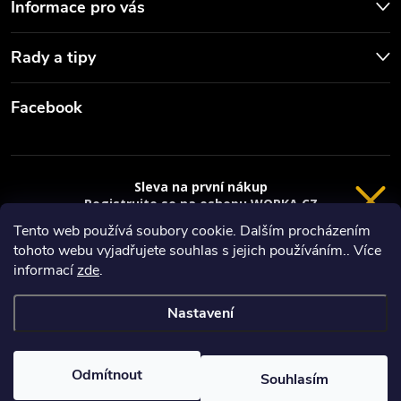
Informace pro vás
Rady a tipy
Facebook
Sleva na první nákup
Registrujte se na eshopu WORKA.CZ
VRÁCENÍ 14 DNÍ
a
sleva 100 Kč*
na nákup je Vaše.
Tento web používá soubory cookie. Dalším procházením
tohoto webu vyjadřujete souhlas s jejich používáním.. Více
Registrace
Copyright 2026
Worka.cz - Vše pro práci a řemeslo
. Všechna práva
informací
zde
.
vyhrazena.
*platí při nákupu nad 3000 Kč
Nastavení
Privacy policy
Vytvořil Shoptet
Nastavil tým EshopyUmíme.cz
Odmítnout
Souhlasím