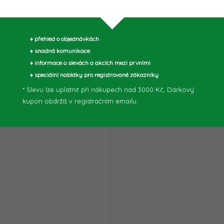
parametry může výrobce změnit bez předchozího upozornění. Obrázky mají ilustrační
♦ přehled o objednávkách
♦ snadná komunikace
muto produktu doporučujeme ještě dok
♦ informace o slevách a akcích mezi prvními
♦ speciální nabídky pro registrované zákazníky
* Slevu lze uplatnit při nákupech nad 3000 Kč, Dárkový
kupon obdržíš v registračním emailu.