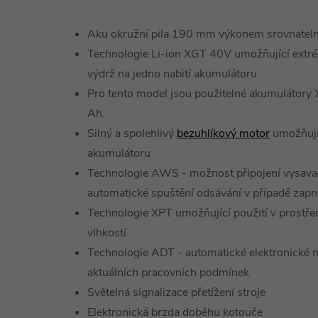
Aku okružní pila 190 mm výkonem srovnatelná
Technologie Li-ion XGT 40V umožňující extrém
výdrž na jedno nabití akumulátoru
Pro tento model jsou použitelné akumulátory X
Ah.
Silný a spolehlivý
bezuhlíkový motor
umožňujíc
akumulátoru
Technologie AWS - možnost připojení vysava
automatické spuštění odsávání v případě zapnu
Technologie XPT umožňující použití v prostře
vlhkostí
Technologie ADT - automatické elektronické n
aktuálních pracovních podmínek
Světelná signalizace přetížení stroje
Elektronická brzda doběhu kotouče