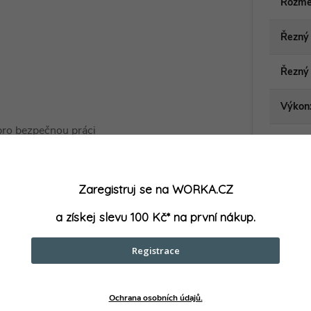
Rozmě
Řezný 
Řezný 
Výkon
ro bezpečnou práci
Zaregistruj se na WORKA.CZ
a získej slevu 100 Kč* na první nákup.
Registrace
Ochrana osobních údajů.