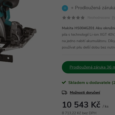
+ Prodloužená záruka
P
Neohodnoceno
Makita HS004GZ01 Aku okružní 
pila s technologií Li-ion XGT 40V
na jedno nabití akumulátoru. Dí
používat pilu delší dobu bez nutn
Prodloužená záruka 36 m
Skladem u dodavatele (2
Možnosti doručení
10 543 Kč
/ ks
8 713,22 Kč bez DPH