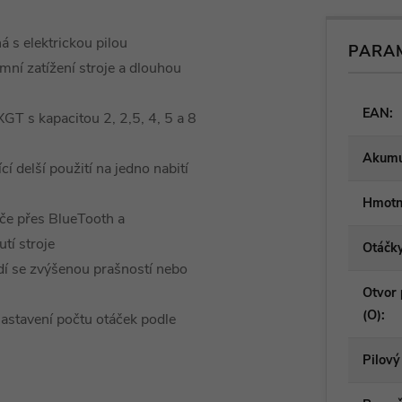
 s elektrickou pilou
PARA
ní zatížení stroje a dlouhou
EAN
:
GT s kapacitou 2, 2,5, 4, 5 a 8
Akumu
í delší použití na jedno nabití
Hmotn
če přes BlueTooth a
tí stroje
Otáčk
dí se zvýšenou prašností nebo
Otvor 
(O)
:
astavení počtu otáček podle
Pilový