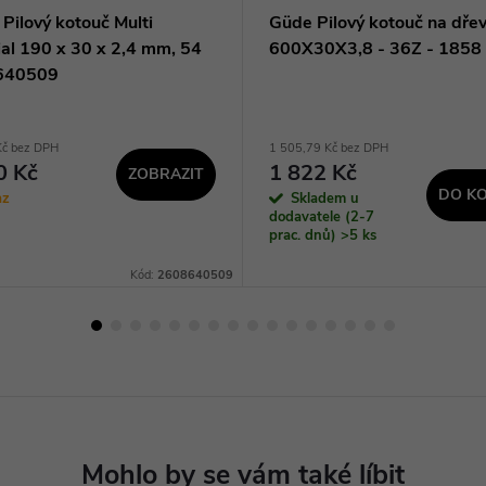
Pilový kotouč Multi
Güde Pilový kotouč na dře
ial 190 x 30 x 2,4 mm, 54
600X30X3,8 - 36Z - 1858
640509
Kč bez DPH
1 505,79 Kč bez DPH
0 Kč
1 822 Kč
ZOBRAZIT
DO KO
az
Skladem u
dodavatele (2-7
prac. dnů)
>5 ks
Kód:
2608640509