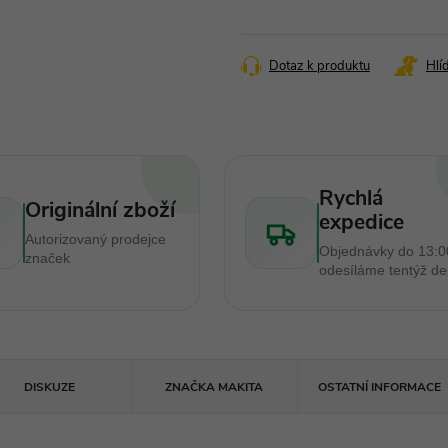
Měrná
cena:
Dotaz k produktu
Hlí
Rychlá
Originální zboží
expedice
Autorizovaný prodejce
Objednávky do 13:0
značek
odesíláme tentýž d
DISKUZE
ZNAČKA
MAKITA
OSTATNÍ INFORMACE