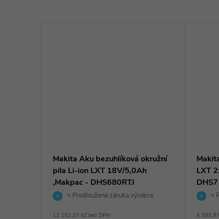
A KS
Makita Aku bezuhlíková okružní
Makita
pila Li-ion LXT 18V/5,0Ah
LXT 2
,Makpac - DHS680RTJ
DHS7
+ Prodloužená záruka výrobce
+ P
11 152,07 Kč bez DPH
4 395,8