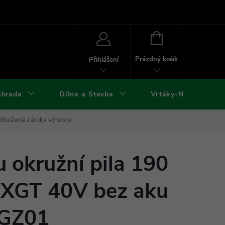
ies
Kontakty
Doprava a platba
Formuláře ke stažení
NÁKUPNÍ
KOŠÍK
Prázdný košík
Přihlášení
ahrada
Dílna a Stavba
Vrtáky-Nástroje
dloužená záruka výrobce
 okružní pila 190
 XGT 40V bez aku
4GZ01