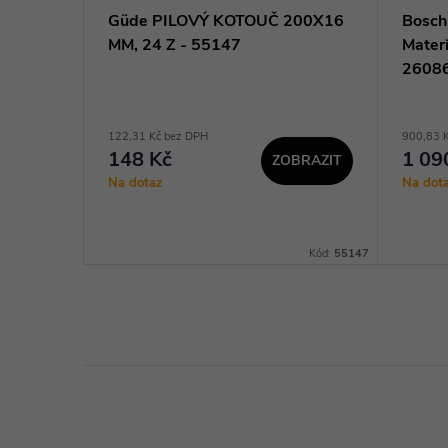
SK
Güde PILOVÝ KOTOUČ 200X16
Bosch 
MM, 24 Z - 55147
Mater
ů -
2608
122,31 Kč bez DPH
900,83 
148 Kč
1 09
ZOBRAZIT
KOŠÍKU
Na dotaz
Na dot
TCT19050KMB
Kód:
55147