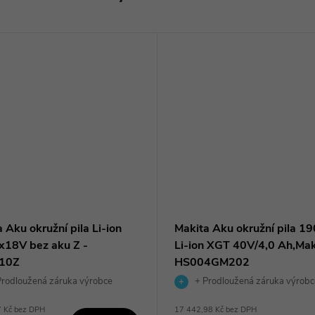
 Aku okružní pila Li-ion
Makita Aku okružní pila 1
x18V bez aku Z -
Li-ion XGT 40V/4,0 Ah,Ma
10Z
HS004GM202
rodloužená záruka výrobce
+ Prodloužená záruka výrobc
7 Kč bez DPH
17 442,98 Kč bez DPH