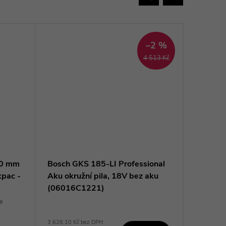
–2 %
4 513 Kč
90 mm
Bosch GKS 185-LI Professional
Makita 
kpac -
Aku okružní pila, 18V bez aku
Li-ion 
(06016C1221)
HS012
e
+ Pro
3 628,10 Kč bez DPH
12 402,48 