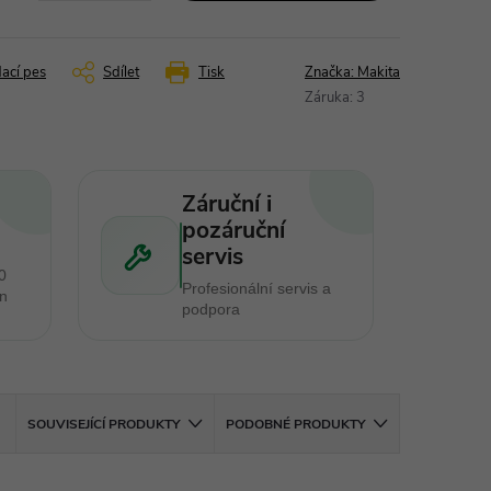
dací pes
Sdílet
Tisk
Značka:
Makita
Záruka
:
3
Záruční i
pozáruční
servis
0
Profesionální servis a
en
podpora
SOUVISEJÍCÍ PRODUKTY
PODOBNÉ PRODUKTY