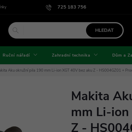
725 183 756
ínky
Podmínky užití webu
Podmínky ochrany osobních údajů a cook
HLEDAT
Ruční nářadí
Zahradní technika
Dům a Z
kita Aku okružní pila 190 mm Li-ion XGT 40V bez aku Z - HS004GZ01
+ Pro
Makita Aku
mm Li-ion
Z - HS00