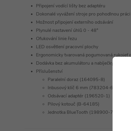
Připojení vodící lišty bez adaptéru
Dokonalé vyvážení stroje pro pohodlnou práci
Možnost připojení externího odsávání
Plynulé nastavení úhlů 0 - 48°
Ofukování linie řezu
LED osvětlení pracovní plochy
Ergonomicky tvarovaná pogumovaná rukojeť p
Dodávka bez akumulátoru a nabíječky
Příslušenství
Paralelní doraz (164095-8)
Inbusový klíč 6 mm (783204-6)
Odsávací adaptér (196520-1)
Pilový kotouč (B-64185)
Jednotka BlueTooth (198900-7)