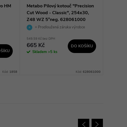
vo HM
Metabo Pilový kotouč "Precision
Makita 
Cut Wood - Classic", 254x30,
kotouč p
Z48 WZ 5°neg. 628061000
SPECIA
64Z = o
+ Prodloužená záruka výrobce
+ Pro
549,59 Kč bez DPH
1 155,37 K
665 Kč
1 398
DO KOŠÍKU
ŠÍKU
Skladem
>5 ks
Sklad
dodavatel
prac. dnů
Kód:
1858
Kód:
628061000