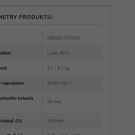
METRY PRODUKTU:
088381720038
látor
:
Li-ion 40 V
ost
:
3,7 / 4,7 kg
y naprázdno
:
6.000 min-1
pilového kotouče
30 mm
 kotouč (O)
:
190 mm