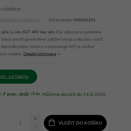
 výrobce
odrobnosti hodnocení
Kód produktu:
HS004GZ01
pila Li-ion XGT 40V bez aku Z
je výkonná a spolehlivá
, která umožňuje extrémní zatížení stroje a dlouhou výdrž
ky bezuhlíkovému motoru a technologii ADT je možné
osti nabíjení.
Detailní informace
ěs. od Makita
-7 prac. dnů)
>5 ks
14.8.2026
VLOŽIT DO KOŠÍKU