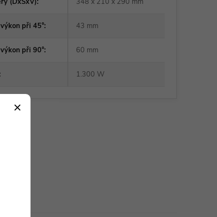
ry (DxŠxV)
:
348 x 210 x 290 mm
výkon při 45°
:
43 mm
výkon při 90°
:
60 mm
:
1.300 W