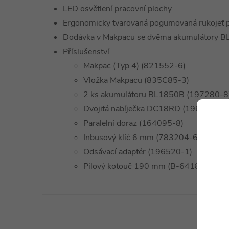
LED osvětlení pracovní plochy
Ergonomicky tvarovaná pogumovaná rukojeť p
Dodávka v Makpacu se dvěma akumulátory B
Příslušenství
Makpac (Typ 4) (821552-6)
Vložka Makpacu (835C85-3)
2 ks akumulátoru BL1850B (197280-8
Dvojitá nabíječka DC18RD (196933-6)
Paralelní doraz (164095-8)
Inbusový klíč 6 mm (783204-6)
Odsávací adaptér (196520-1)
Pilový kotouč 190 mm (B-64185)
Technické 