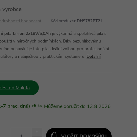
 výrobce
odrobnosti hodnocení
Kód produktu:
DHS782PT2J
 pila Li-ion 2x18V/5,0Ah
je výkonná a spolehlivá pila s
 použití v náročných podmínkách. Díky bezuhlíkovému
ního odsávání je tato pila ideální volbou pro profesionální
látory a nabíječkou v praktickém systaineru.
Detailní
ěs. od Makita
-7 prac. dnů)
>5 ks
13.8.2026
VLOŽIT DO KOŠÍKU