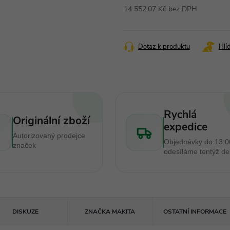
14 552,07 Kč bez DPH
Měrná
cena:
Dotaz k produktu
Hlí
Rychlá
Originální zboží
expedice
Autorizovaný prodejce
Objednávky do 13:0
značek
odesíláme tentýž d
DISKUZE
ZNAČKA
MAKITA
OSTATNÍ INFORMACE