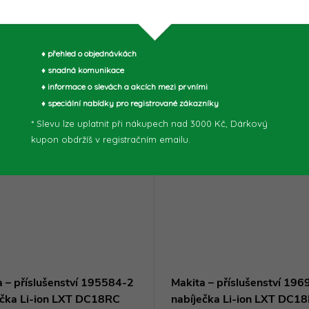
muto produktu doporučujeme ještě dok
♦ přehled o objednávkách
♦ snadná komunikace
♦ informace o slevách a akcích mezi prvními
♦ speciální nabídky pro registrované zákazníky
* Slevu lze uplatnit při nákupech nad 3000 Kč, Dárkový
kupon obdržíš v registračním emailu.
a – příslušenství 195584-2
Makita – příslušenství 19
ečka Li-ion LXT DC18RC
nabíječka Li-ion LXT DC1