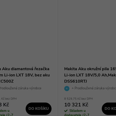
a Aku diamantová řezačka
Makita Aku okružní pila 
 Li-ion LXT 18V, bez aku
Li-ion LXT 18V/5,0 Ah,Mak
CC500Z
DSS610RTJ
rodloužená záruka výrobce
+ Prodloužená záruka výrobc
1 Kč bez DPH
8 529,75 Kč bez DPH
3 Kč
10 321 Kč
DO KOŠÍKU
DO KO
adem u
Skladem u
ele (2-7
dodavatele (2-7