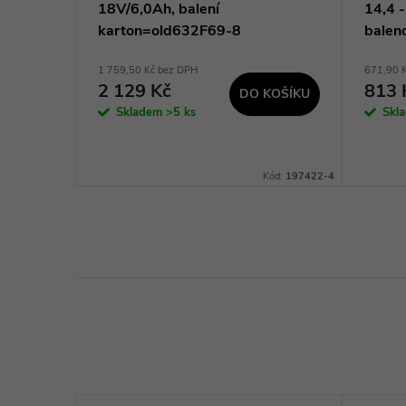
18V/6,0Ah, balení
14,4 -
karton=old632F69-8
balen
1 759,50 Kč bez DPH
671,90 
2 129 Kč
813 
KOŠÍKU
DO KOŠÍKU
Skladem
>5 ks
Skl
Kód:
TCT25560
Kód:
197422-4