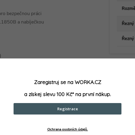
Rozmě
ro bezpečnou práci
L1850B a nabíječkou
Řezný 
Řezný 
)
Zaregistruj se na WORKA.CZ
a získej slevu 100 Kč* na první nákup.
Registrace
parametry může výrobce změnit bez předchozího upozornění. Obrázky mají ilustrační
Ochrana osobních údajů.