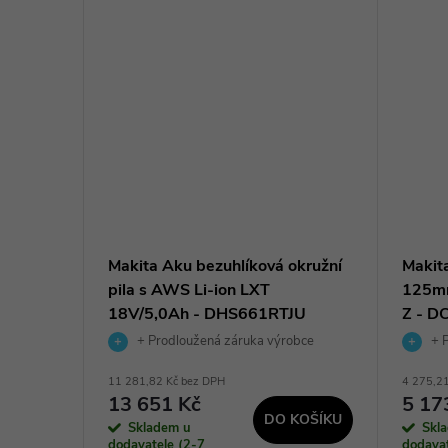
ZDARMA
ZDARMA
0 aku
Makita Aku bezuhlíková okružní
Makit
pila s AWS Li-ion LXT
125mm
18V/5,0Ah - DHS661RTJU
Z - D
+ Prodloužená záruka výrobce
+ P
11 281,82 Kč bez DPH
4 275,2
BRAZIT
13 651 Kč
5 17
DO KOŠÍKU
Skladem u
Skl
dodavatele (2-7
dodavat