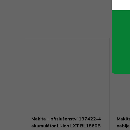
K to
SK
Makita – příslušenství 197422-4
Makit
 60
akumulátor Li-ion LXT BL1860B
nabíj