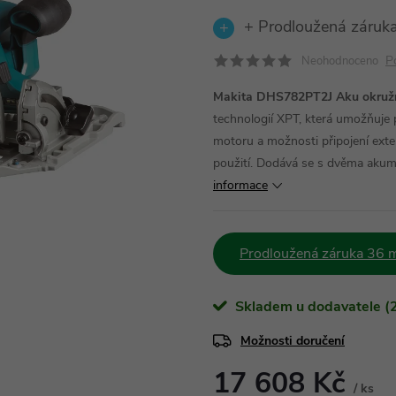
+ Prodloužená záruka
P
Neohodnoceno
Makita DHS782PT2J Aku okružní
technologií XPT, která umožňuje
motoru a možnosti připojení exter
použití. Dodává se s dvěma akumu
informace
Prodloužená záruka 36 m
Skladem u dodavatele (2
Možnosti doručení
17 608 Kč
/ ks