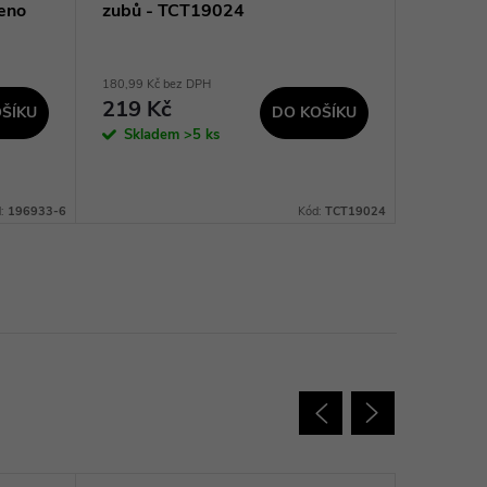
eno
zubů - TCT19024
165×1.
62991
+ Pro
180,99 Kč bez DPH
535,54 Kč 
219 Kč
648 K
ŠÍKU
DO KOŠÍKU
Skladem
>5 ks
Sklad
dodavatel
prac. dnů
d:
196933-6
Kód:
TCT19024