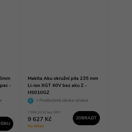
165mm
Makita Aku okružní pila 235 mm
Makita 
pac -
Li-ion XGT 40V bez aku Z -
Li-ion 
HS010GZ
RS001
e
+ Prodloužená záruka výrobce
+ Pro
7 956,20 Kč bez DPH
5 685,95 K
9 627 Kč
ZOBRAZIT
6 880
ŠÍKU
Na dotaz
Sklad
dodavatel