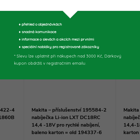
muto produktu doporučujeme ještě dok
♦ přehled o objednávkách
♦ snadná komunikace
♦ informace o slevách a akcích mezi prvními
♦ speciální nabídky pro registrované zákazníky
* Slevu lze uplatnit při nákupech nad 3000 Kč, Dárkový
kupon obdržíš v registračním emailu.
97422-4
Makita – příslušenství 195584-2
Makita
L1860B
nabíječka Li-ion LXT DC18RC
nabíje
14,4 -18V pro rychlé nabíjení,
14,4-1
baleno karton = old 194337-6
karton