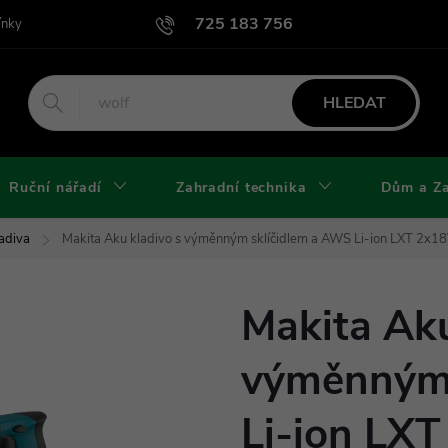
725 183 756
ínky
Podmínky užití webu
Podmínky ochrany osobních údajů a cook
HLEDAT
Ruční nářadí
Zahradní technika
Dům a Z
adiva
Makita Aku kladivo s výměnným sklíčidlem a AWS Li-ion LXT 2
Makita Aku
výměnným 
Li-ion LXT