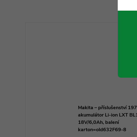
K to
Makita – příslušenství 1
akumulátor Li-ion LXT B
18V/6,0Ah, balení
karton=old632F69-8