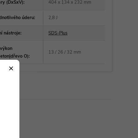
ry (DxŠxV)
:
404 x 134 x 232 mm
ednotlivého úderu
:
2,8 J
í nástroje
:
SDS-Plus
 výkon
13 / 26 / 32 mm
beton|dřevo O)
:
 charakter.