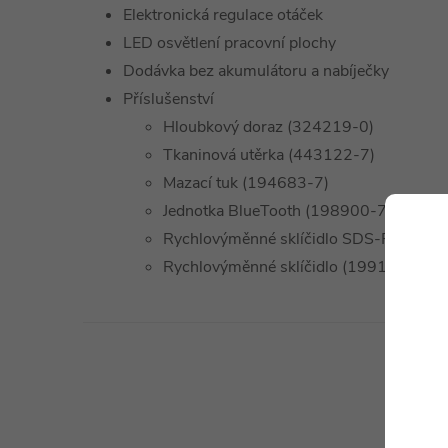
Elektronická regulace otáček
LED osvětlení pracovní plochy
Dodávka bez akumulátoru a nabíječky
Příslušenství
Hloubkový doraz (324219-0)
Tkaninová utěrka (443122-7)
Mazací tuk (194683-7)
Jednotka BlueTooth (198900-7)
Rychlovýměnné sklíčidlo SDS-Plus (19
Rychlovýměnné sklíčidlo (199139-5)
Technické 