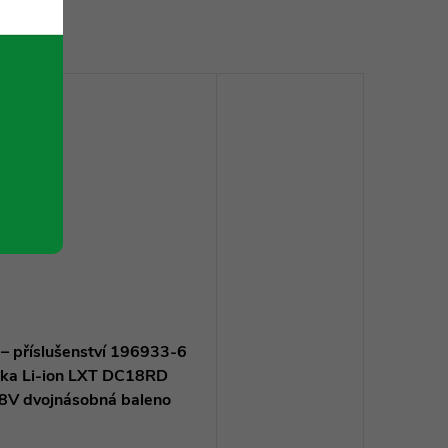
oupit
 – příslušenství 196933-6
čka Li-ion LXT DC18RD
8V dvojnásobná baleno