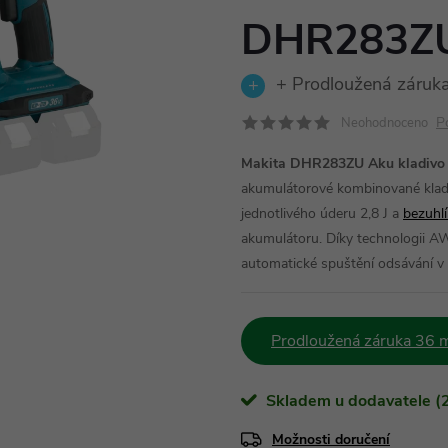
DHR283Z
+ Prodloužená záruka
P
Neohodnoceno
Makita DHR283ZU Aku kladivo 
akumulátorové kombinované kladi
jednotlivého úderu 2,8 J a
bezuhl
akumulátoru. Díky technologii A
automatické spuštění odsávání v 
Prodloužená záruka 36 m
Skladem u dodavatele (2
Možnosti doručení