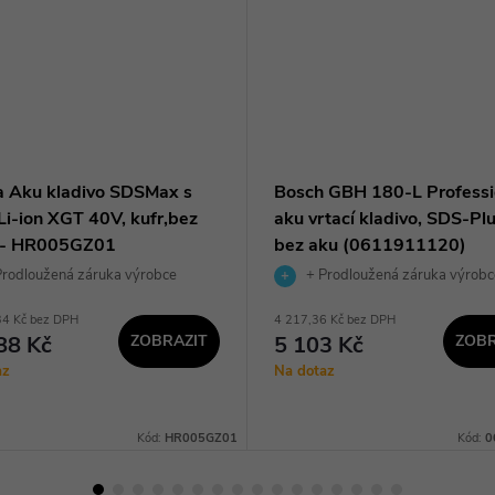
a Aku kladivo SDSMax s
Bosch GBH 180-L Professi
i-ion XGT 40V, kufr,bez
aku vrtací kladivo, SDS-Plu
 - HR005GZ01
bez aku (0611911120)
rodloužená záruka výrobce
+ Prodloužená záruka výrobc
34 Kč bez DPH
4 217,36 Kč bez DPH
88 Kč
ZOBRAZIT
5 103 Kč
ZOBR
az
Na dotaz
Kód:
HR005GZ01
Kód:
0