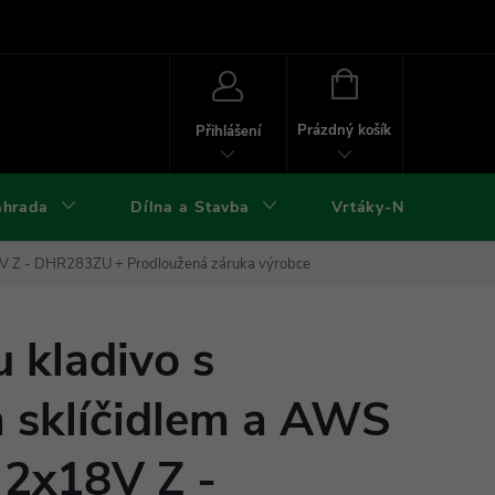
ies
Kontakty
Doprava a platba
Formuláře ke stažení
NÁKUPNÍ
KOŠÍK
Prázdný košík
Přihlášení
ahrada
Dílna a Stavba
Vrtáky-Nástroje
x18V Z - DHR283ZU
+ Prodloužená záruka výrobce
 kladivo s
sklíčidlem a AWS
 2x18V Z -