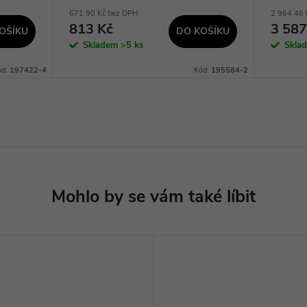
671,90 Kč bez DPH
2 964,46 
813 Kč
3 587
OŠÍKU
DO KOŠÍKU
Skladem
>5 ks
Skla
ód:
197422-4
Kód:
195584-2