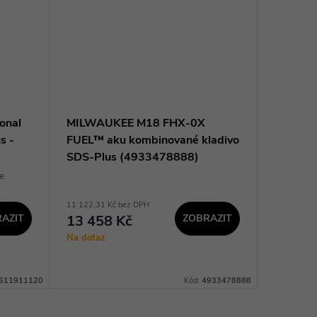
onal
MILWAUKEE M18 FHX-0X
Makita 
s -
FUEL™ aku kombinované kladivo
ion XGT
SDS-Plus (4933478888)
HR007
e
+ Pro
11 122,31 Kč bez DPH
13 628,93 
AZIT
13 458 Kč
ZOBRAZIT
16 49
Na dotaz
Sklad
dodavatel
prac. dnů
611911120
Kód:
4933478888