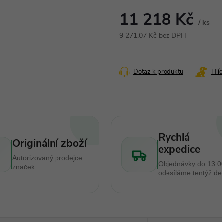
11 218 Kč
/ ks
9 271,07 Kč bez DPH
Měrná
cena:
Dotaz k produktu
Hlí
Rychlá
Originální zboží
expedice
Autorizovaný prodejce
Objednávky do 13:0
značek
odesíláme tentýž d