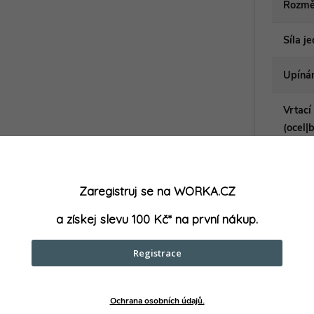
Rozmě
Síla j
Upínán
Vrtací
(ocel|
9138-7)
Zaregistruj se na WORKA.CZ
a získej slevu 100 Kč* na první nákup.
parametry může výrobce změnit bez předchozího upozornění. Obrázky mají ilustrační
Registrace
Ochrana osobních údajů.