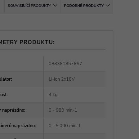
SOUVISEJÍCÍ PRODUKTY
PODOBNÉ PRODUKTY
METRY PRODUKTU:
088381857857
látor
:
Li-ion 2x18V
ost
:
4 kg
y naprázdno
:
0 - 980 min-1
 úderů naprázdno
:
0 - 5.000 min-1