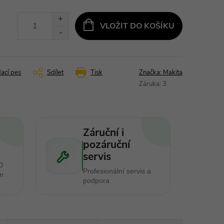
VLOŽIT DO KOŠÍKU
dací pes
Sdílet
Tisk
Značka:
Makita
Záruka
:
3
Záruční i
pozáruční
servis
0
Profesionální servis a
en
podpora