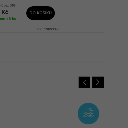
Kč bez DPH
 Kč
DO KOŠÍKU
dem
>5 ks
Kód:
196933-6
ZDARMA
ZDARMA