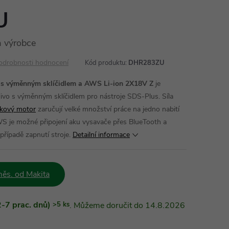
U
 výrobce
odrobnosti hodnocení
Kód produktu:
DHR283ZU
s výměnným sklíčidlem a AWS Li-ion 2X18V Z
je
vo s výměnným sklíčidlem pro nástroje SDS-Plus. Síla
íkový motor
zaručují velké množství práce na jedno nabití
WS je možné připojení aku vysavače přes BlueTooth a
případě zapnutí stroje.
Detailní informace
ěs. od Makita
-7 prac. dnů)
>5 ks
14.8.2026