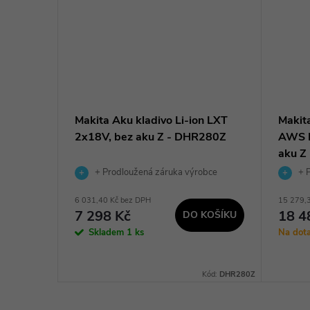
n LXT
Makita Aku kladivo Li-ion LXT
Makit
2x18V, bez aku Z - DHR280Z
AWS L
aku Z
obce
+ Prodloužená záruka výrobce
+ P
6 031,40 Kč bez DPH
15 279,
7 298 Kč
18 4
DO KOŠÍKU
KOŠÍKU
Skladem
1 ks
Na dot
:
DHR280PT2J
Kód:
DHR280Z