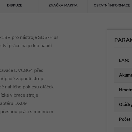
DISKUZE
ZNAČKA
MAKITA
OSTATNÍ INFORMACE
x18V pro nástroje SDS-Plus
PARA
tví práce na jedno nabití
EAN
:
ysavače DVC864 přes
Akumu
řípadě zapnutí stroje
dě náhlého poklesu otáček
Hmotn
ízké vibrace stroje
adaptéru DX09
Otáčk
 přesnou práci s minimem
Počet