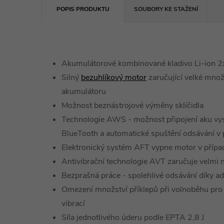
POPIS PRODUKTU
SOUBORY KE STAŽENÍ
Akumulátorové kombinované kladivo Li-ion 2
Silný
bezuhlíkový motor
zaručující velké množs
akumulátoru
Možnost beznástrojové výměny sklíčidla
Technologie AWS - možnost připojení aku v
BlueTooth a automatické spuštění odsávání v p
Elektronický systém AFT vypne motor v přípa
Antivibrační technologie AVT zaručuje velmi n
Bezprašná práce - spolehlivé odsávání díky 
Omezení množství příklepů při volnoběhu pro
vibrací
Síla jednotlivého úderu podle EPTA 2,8 J