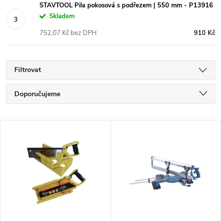
STAVTOOL Pila pokosová s podřezem | 550 mm - P13916
Skladem
752,07 Kč bez DPH
910 Kč
Filtrovat
Ř
Doporučujeme
a
Nejlevnější
V
Nejdražší
z
ý
Nejprodávanější
e
p
Abecedně
n
i
í