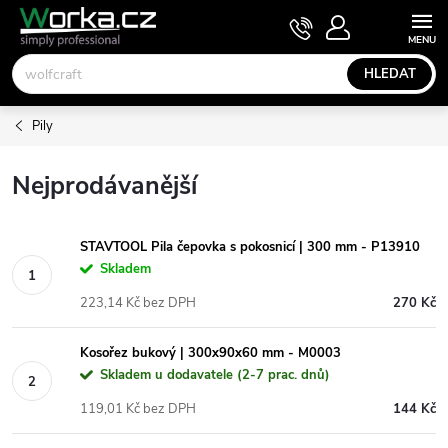
Přejít
NÁKUPNÍ
KOŠÍK
na
obsah
HLEDAT
Pily
Nejprodávanější
STAVTOOL Pila čepovka s pokosnicí | 300 mm - P13910
Skladem
223,14 Kč bez DPH
270 Kč
Kosořez bukový | 300x90x60 mm - M0003
Skladem u dodavatele (2-7 prac. dnů)
119,01 Kč bez DPH
144 Kč