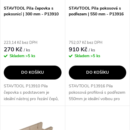
s
p
STAVTOOL Pila čepovka s
STAVTOOL Pila pokosová s
pokosnicí | 300 mm - P13910
podřezem | 550 mm - P13916
p
r
r
o
223,14 Kč bez DPH
752,07 Kč bez DPH
o
270 Kč
910 Kč
/ ks
/ ks
d
Skladem
>5 ks
Skladem
>5 ks
d
u
DO KOŠÍKU
DO KOŠÍKU
u
k
STAVTOOL P13910 Pila
STAVTOOL P13916 Pila
k
čepovka s podstavcem je
pokosová profilová s podřezem
t
ideální nástroj pro řezání čepů,
550mm je ideální volbou pro
t
lišt a dalších materiálů díky
přesné řezání dřevěných a
ů
svým oboustranně broušeným
plastových lišt, rámů a dalších
ů
zubům. Součástí pilky je také
profilů díky svému jemnému
plastový...
nastavení. S...