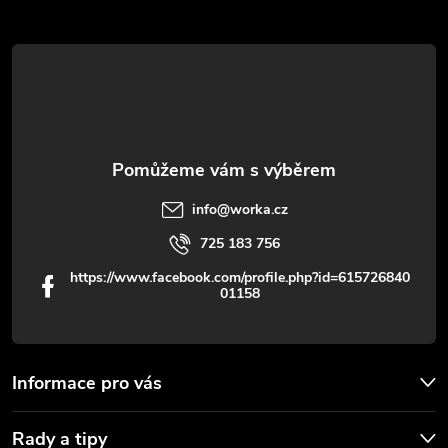
a
r
t
v
í
k
y
v
info
@
worka.cz
ý
725 183 756
p
https://www.facebook.com/profile.php?id=615726840
01158
i
s
u
Informace pro vás
Rady a tipy