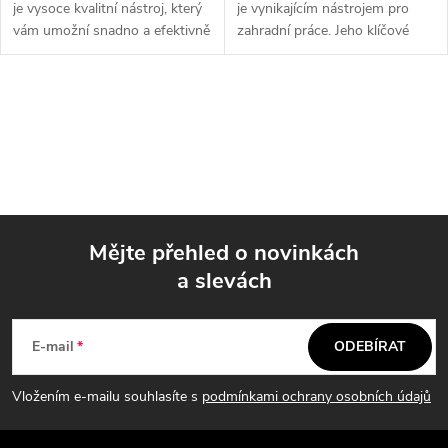
je vysoce kvalitní nástroj, který
je vynikajícím nástrojem pro
vám umožní snadno a efektivně
zahradní práce. Jeho klíčové
řezat dřevo. Díky svým
vlastnosti zahrnují odolný
rozměrům 300x90x60 mm je
plastový design, rozměry
ideální pro různé stavební a
250x80x50mm a ostré ostří pro
O
řemeslné...
snadné...
v
l
á
Mějte přehled o novinkách
d
a slevách
Z
a
á
c
E-mail
ODEBÍRAT
p
í
Vložením e-mailu souhlasíte s
podmínkami ochrany osobních údajů
p