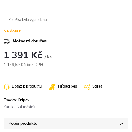
Položka byla vyprodána…
Na dotaz
Možnosti doručení
1 391 Kč
/ ks
1 149,59 Kč bez DPH
Měrná
cena:
Dotaz k produktu
Hlídací pes
Sdílet
Značka:
Knipex
Záruka
:
24 měsíců
Popis produktu