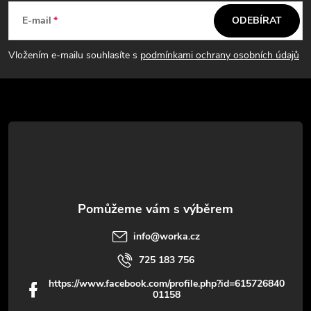
á
E-mail
ODEBÍRAT
p
Vložením e-mailu souhlasíte s
podmínkami ochrany osobních údajů
a
t
í
info
@
worka.cz
725 183 756
https://www.facebook.com/profile.php?id=615726840
01158