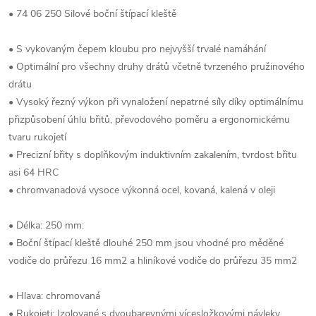
• 74 06 250 Silové boční štípací kleště
• S vykovaným čepem kloubu pro nejvyšší trvalé namáhání
• Optimální pro všechny druhy drátů včetně tvrzeného pružinového
drátu
• Vysoký řezný výkon při vynaložení nepatrné síly díky optimálnímu
přizpůsobení úhlu břitů, převodového poměru a ergonomickému
tvaru rukojetí
• Precizní břity s doplňkovým induktivním zakalením, tvrdost břitu
asi 64 HRC
• chromvanadová vysoce výkonná ocel, kovaná, kalená v oleji
• Délka: 250 mm:
• Boční štípací kleště dlouhé 250 mm jsou vhodné pro měděné
vodiče do průřezu 16 mm2 a hliníkové vodiče do průřezu 35 mm2
• Hlava: chromovaná
• Rukojeti: Izolované s dvoubarevnými vícesložkovými návleky