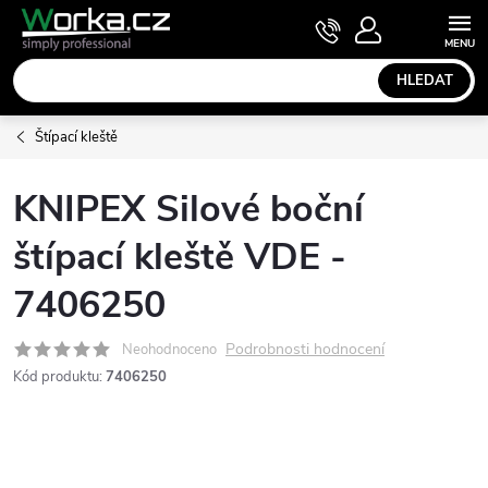
Přejít
NÁKUPNÍ
KOŠÍK
na
obsah
HLEDAT
Štípací kleště
KNIPEX Silové boční
štípací kleště VDE -
7406250
Podrobnosti hodnocení
Neohodnoceno
Kód produktu:
7406250