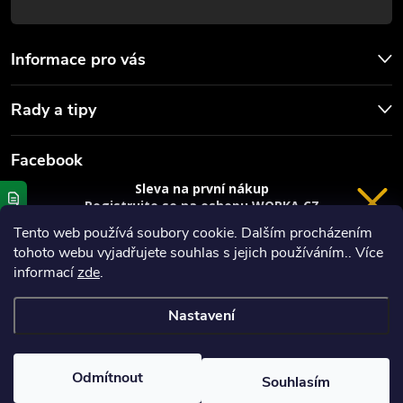
Informace pro vás
Rady a tipy
Facebook
Sleva na první nákup
Registrujte se na eshopu WORKA.CZ
VRÁCENÍ 14 DNÍ
a
sleva 100 Kč*
na nákup je Vaše.
Tento web používá soubory cookie. Dalším procházením
tohoto webu vyjadřujete souhlas s jejich používáním.. Více
Registrace
informací
zde
.
*platí při nákupu nad 3000 Kč
Nastavení
Copyright 2026
Worka.cz - Vše pro práci a řemeslo
. Všechna práva
Privacy policy
vyhrazena.
Vytvořil Shoptet
Odmítnout
Souhlasím
Nastavil tým EshopyUmíme.cz