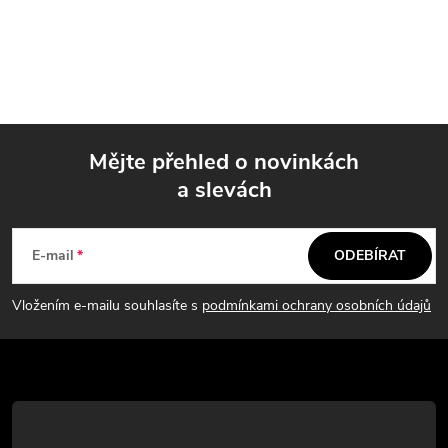
Mějte přehled o novinkách
a slevách
Z
á
E-mail
ODEBÍRAT
p
Vložením e-mailu souhlasíte s
podmínkami ochrany osobních údajů
a
t