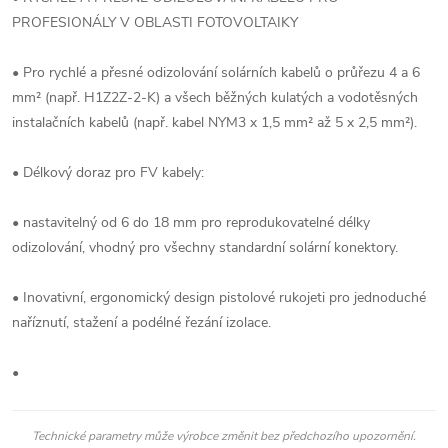
PROFESIONÁLY V OBLASTI FOTOVOLTAIKY
• Pro rychlé a přesné odizolování solárních kabelů o průřezu 4 a 6
mm² (např. H1Z2Z-2-K) a všech běžných kulatých a vodotěsných
instalačních kabelů (např. kabel NYM3 x 1,5 mm² až 5 x 2,5 mm²).
• Délkový doraz pro FV kabely:
• nastavitelný od 6 do 18 mm pro reprodukovatelné délky
odizolování, vhodný pro všechny standardní solární konektory.
• Inovativní, ergonomický design pistolové rukojeti pro jednoduché
naříznutí, stažení a podélné řezání izolace.
•
Technické parametry může výrobce změnit bez předchozího upozornění.