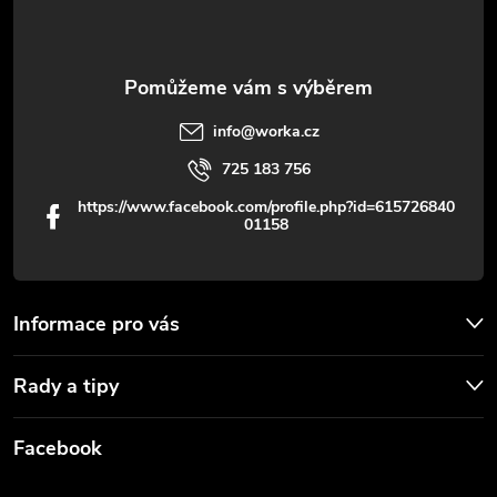
í
info
@
worka.cz
725 183 756
https://www.facebook.com/profile.php?id=615726840
01158
Informace pro vás
Rady a tipy
Facebook