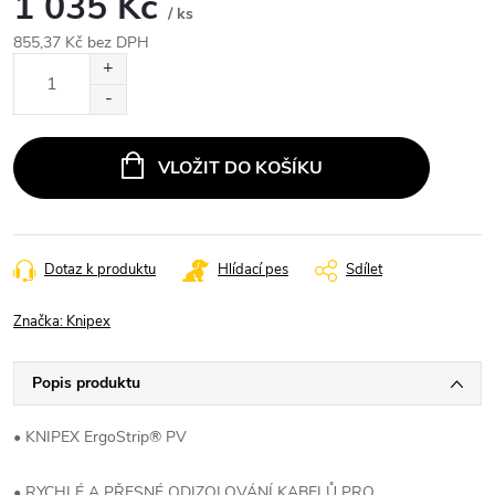
1 035 Kč
/ ks
855,37 Kč bez DPH
Měrná
cena:
VLOŽIT DO KOŠÍKU
Dotaz k produktu
Hlídací pes
Sdílet
Značka:
Knipex
Popis produktu
• KNIPEX ErgoStrip® PV
• RYCHLÉ A PŘESNÉ ODIZOLOVÁNÍ KABELŮ PRO