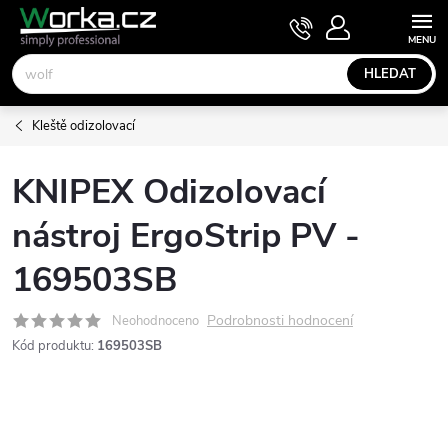
Přejít
NÁKUPNÍ
KOŠÍK
na
obsah
HLEDAT
Kleště odizolovací
KNIPEX Odizolovací
nástroj ErgoStrip PV -
169503SB
Podrobnosti hodnocení
Neohodnoceno
Kód produktu:
169503SB