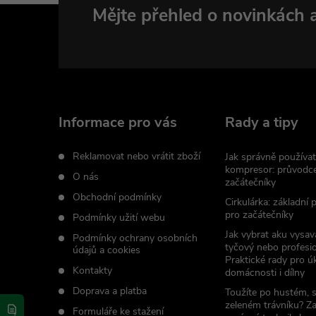
Z
Mějte přehled o novinkách
á
p
a
Informace pro vás
Rady a tipy
t
Reklamovat nebo vrátit zboží
Jak správně používat
kompresor: průvodc
O nás
začátečníky
í
Obchodní podmínky
Cirkulárka: základní
pro začátečníky
Podmínky užití webu
Jak vybrat aku vysav
Podmínky ochrany osobních
tyčový nebo profesio
údajů a cookies
Praktické rady pro úk
Kontakty
domácnosti i dílny
Doprava a platba
Toužíte po hustém, 
zeleném trávníku? Z
Formuláře ke stažení