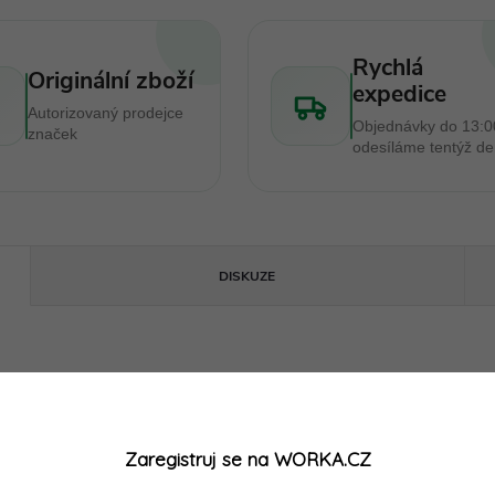
Rychlá
Originální zboží
expedice
Autorizovaný prodejce
Objednávky do 13:0
značek
odesíláme tentýž d
DISKUZE
Zaregistruj se na WORKA.CZ
parametry může výrobce změnit bez předchozího upozornění. Obrázky mají ilustrační