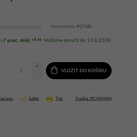
odrobnosti hodnocení
Kód produktu:
PC7181
-7 prac. dnů)
>5 ks
13.8.2026
VLOŽIT DO KOŠÍKU
dací pes
Sdílet
Tisk
Značka:
RICHMANN