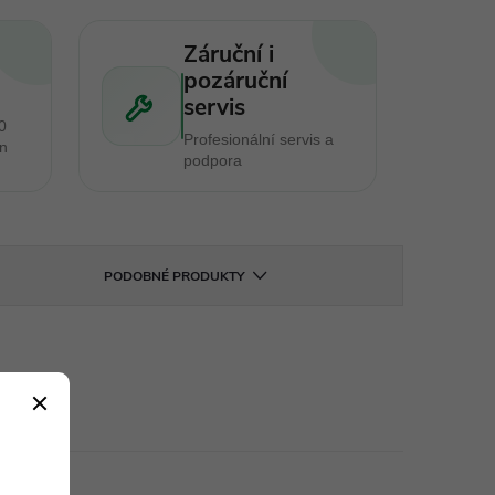
Záruční i
pozáruční
servis
0
Profesionální servis a
en
podpora
PODOBNÉ PRODUKTY
 charakter.