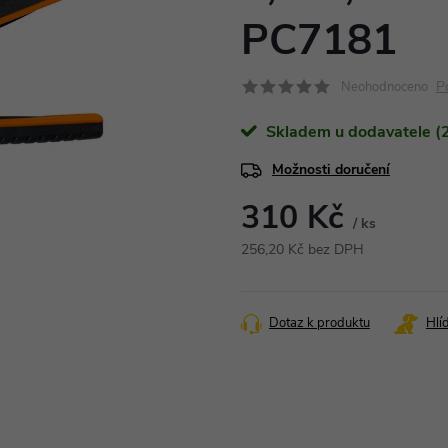
PC7181
P
Neohodnoceno
Skladem u dodavatele (2
Možnosti doručení
310 Kč
/ ks
256,20 Kč bez DPH
Měrná
cena:
Dotaz k produktu
Hlí