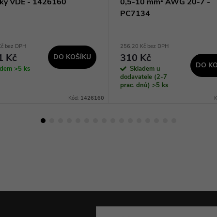
čky VDE - 1426160
0,5-10 mm² AWG 20-7 -
PC7134
Kč bez DPH
256,20 Kč bez DPH
1 Kč
310 Kč
DO KOŠÍKU
DO KO
adem
>5 ks
Skladem u
dodavatele (2-7
prac. dnů)
>5 ks
Kód:
1426160