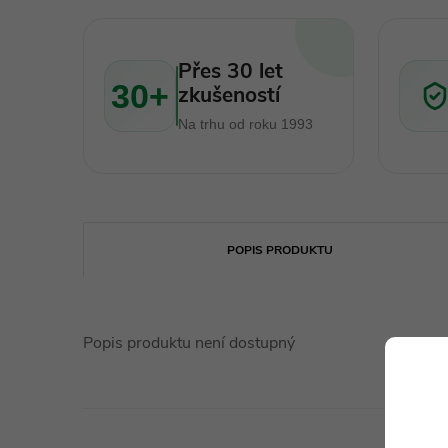
Přes 30 let
30+
zkušeností
Na trhu od roku 1993
POPIS PRODUKTU
Popis produktu není dostupný
Technické 