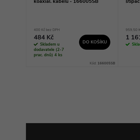
koaxiál. kabelů - 166005SB
štípa
400 Kč bez DPH
959,50 
484 Kč
1 16
KOŠÍKU
DO KOŠÍKU
Skladem u
Skl
dodavatele (2-7
prac. dnů)
4 ks
Kód:
X0193
Kód:
166005SB