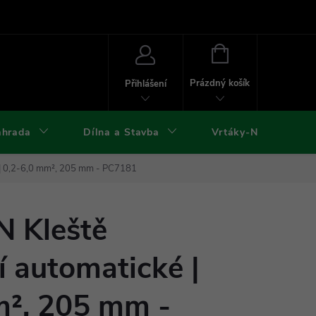
ies
Kontakty
Doprava a platba
Formuláře ke stažení
NÁKUPNÍ
KOŠÍK
Prázdný košík
Přihlášení
ahrada
Dílna a Stavba
Vrtáky-Nástroje
 | 0,2-6,0 mm², 205 mm - PC7181
 Kleště
í automatické |
m², 205 mm -