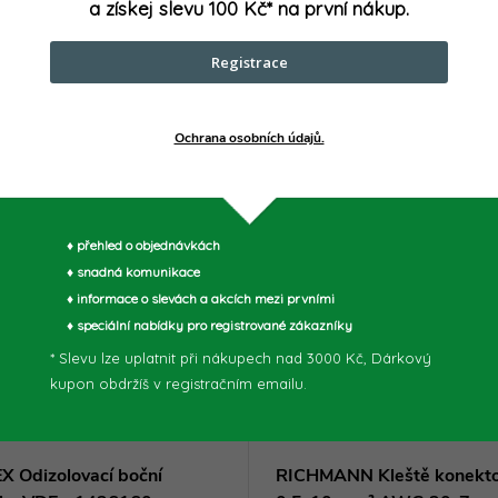
a získej slevu 100 Kč* na první nákup.
Registrace
Ochrana osobních údajů.
♦ přehled o objednávkách
♦ snadná komunikace
♦ informace o slevách a akcích mezi prvními
♦ speciální nabídky pro registrované zákazníky
* Slevu lze uplatnit při nákupech nad 3000 Kč, Dárkový
kupon obdržíš v registračním emailu.
X Odizolovací boční
RICHMANN Kleště konekto