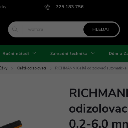
725 183 756
ínky
Podmínky užití webu
Podmínky ochrany osobních údajů a cook
HLEDAT
Ruční nářadí
Zahradní technika
Dům a Z
Nůžky
Kleště odizolovací
RICHMANN Kleště odizolovací automatické
RICHMANN
odizolovac
0,2-6,0 m