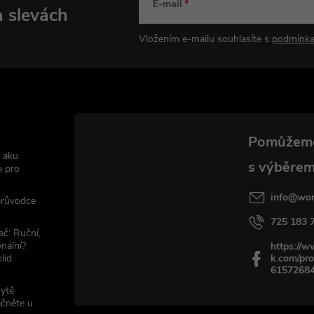
E-mail
a slevách
Vložením e-mailu souhlasíte s
podmínka
 aku
e pro
info
@
wor
 průvodce
725 183 
ač: Ruční,
nální?
https://
lid
k.com/pro
6157268
sytě
ačněte u