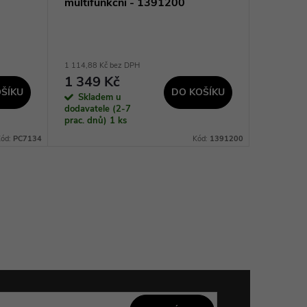
multifunkční - 1391200
štípačk
1 114,88 Kč bez DPH
893,39 Kč 
1 349 Kč
1 081
ŠÍKU
DO KOŠÍKU
Skladem u
Sklad
dodavatele (2-7
dodavatel
prac. dnů)
1 ks
prac. dnů
Kód:
PC7134
Kód:
1391200