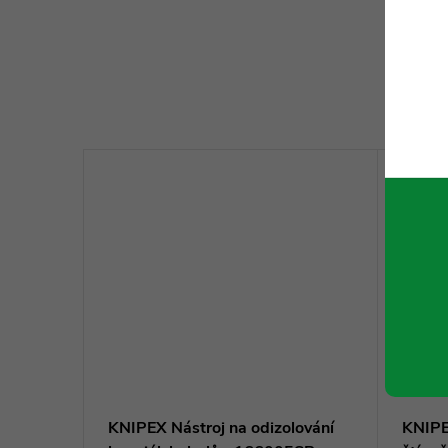
í | 160
KNIPEX Nástroj na odizolování
KNIPE