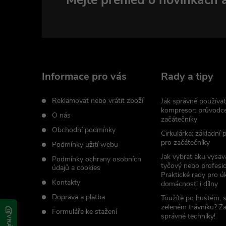
Z
á
p
a
Informace pro vás
Rady a tipy
t
Reklamovat nebo vrátit zboží
Jak správně používat
kompresor: průvodc
O nás
začátečníky
í
Obchodní podmínky
Cirkulárka: základní
pro začátečníky
Podmínky užití webu
Jak vybrat aku vysav
Podmínky ochrany osobních
tyčový nebo profesio
údajů a cookies
Praktické rady pro úk
Kontakty
domácnosti i dílny
Doprava a platba
Toužíte po hustém, 
zeleném trávníku? Z
Formuláře ke stažení
správné techniky!