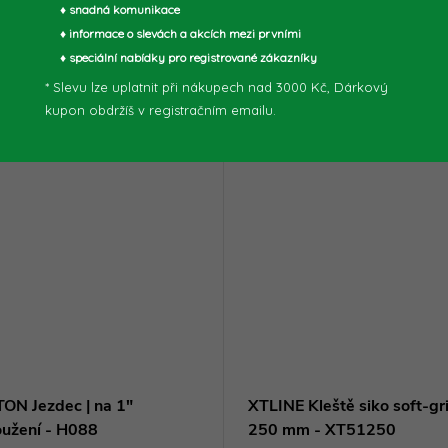
♦ snadná komunikace
♦ informace o slevách a akcích mezi prvními
♦ speciální nabídky pro registrované zákazníky
* Slevu lze uplatnit při nákupech nad 3000 Kč, Dárkový
kupon obdržíš v registračním emailu.
ON Jezdec | na 1"
XTLINE Kleště siko soft-gri
oužení - H088
250 mm - XT51250