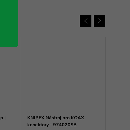
p |
KNIPEX Nástroj pro KOAX
KNIPEX K
konektory - 974020SB
zahnuté