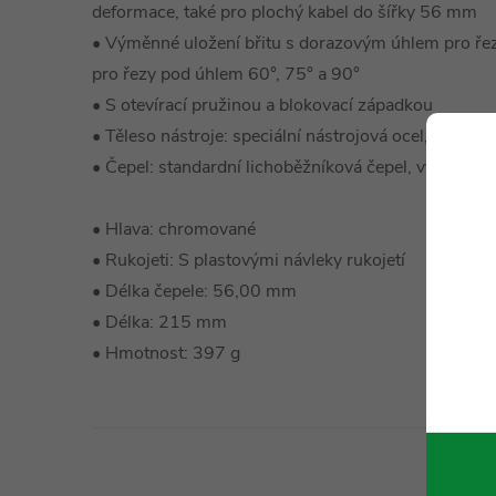
deformace, také pro plochý kabel do šířky 56 mm
• Výměnné uložení břitu s dorazovým úhlem pro ře
pro řezy pod úhlem 60°, 75° a 90°
• S otevírací pružinou a blokovací západkou
• Těleso nástroje: speciální nástrojová ocel, válcovan
• Čepel: standardní lichoběžníková čepel, vyměnitel
• Hlava: chromované
• Rukojeti: S plastovými návleky rukojetí
• Délka čepele: 56,00 mm
• Délka: 215 mm
• Hmotnost: 397 g
Technické 