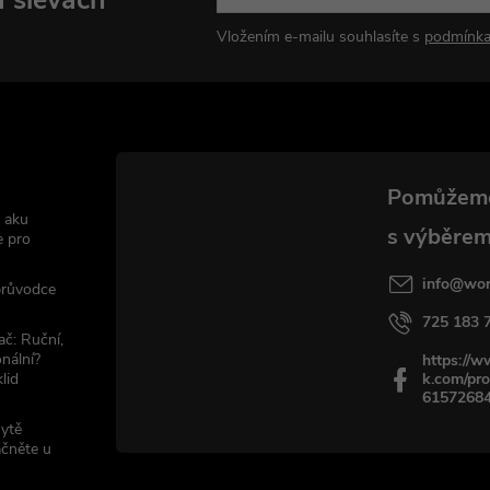
Vložením e-mailu souhlasíte s
podmínka
 aku
e pro
info
@
wor
 průvodce
725 183 
ač: Ruční,
nální?
https://
lid
k.com/pro
6157268
sytě
ačněte u