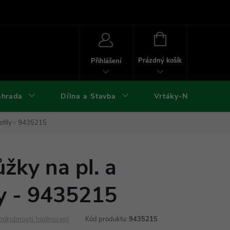
ies
Kontakty
Doprava a platba
Formuláře ke stažení
NÁKUPNÍ
KOŠÍK
Prázdný košík
Přihlášení
ahrada
Dílna a Stavba
Vrtáky-Nástroje
ofily - 9435215
ky na pl. a
ly - 9435215
odrobnosti hodnocení
Kód produktu:
9435215