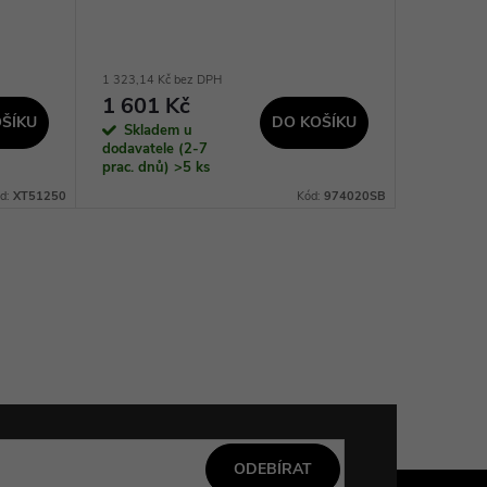
1 323,14 Kč bez DPH
424,79 Kč 
1 601 Kč
514 K
ŠÍKU
DO KOŠÍKU
Skladem u
Na dotaz
dodavatele (2-7
prac. dnů)
>5 ks
d:
XT51250
Kód:
974020SB
ODEBÍRAT