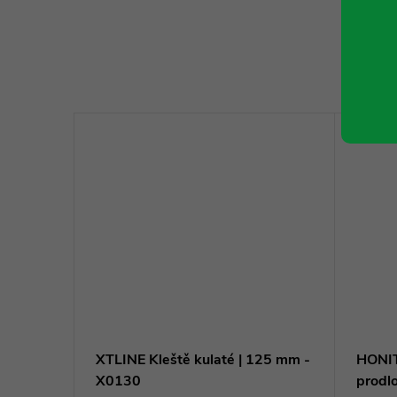
XTLINE Kleště kulaté | 125 mm -
HONIT
31280
X0130
prodl