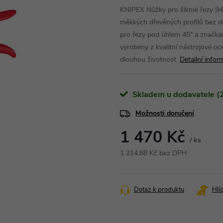
KNIPEX Nůžky pro šikmé řezy 943
měkkých dřevěných profilů bez d
pro řezy pod úhlem 45° a značkam
vyrobeny z kvalitní nástrojové oce
dlouhou životnost.
Detailní info
Skladem u dodavatele (2
Možnosti doručení
1 470 Kč
/ ks
1 214,88 Kč bez DPH
Měrná
cena:
Dotaz k produktu
Hlí