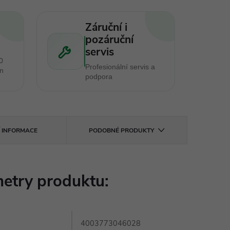
Záruční i
pozáruční
servis
0
Profesionální servis a
en
podpora
Í INFORMACE
PODOBNÉ PRODUKTY
etry produktu:
4003773046028