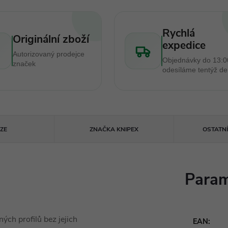
Rychlá
Originální zboží
expedice
Autorizovaný prodejce
Objednávky do 13:0
značek
odesíláme tentýž d
ZE
ZNAČKA
KNIPEX
OSTATN
Param
ých profilů bez jejich
EAN
: