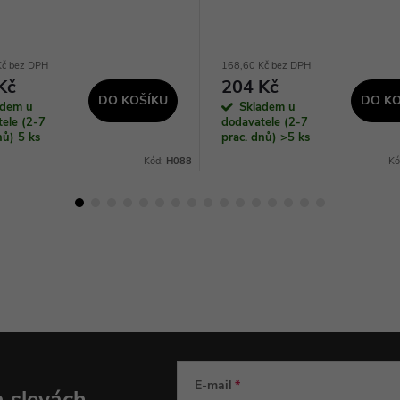
Kč bez DPH
168,60 Kč bez DPH
Kč
204 Kč
DO KOŠÍKU
DO KO
adem u
Skladem u
ele (2-7
dodavatele (2-7
dnů)
5 ks
prac. dnů)
>5 ks
Kód:
H088
Kó
E-mail
a slevách