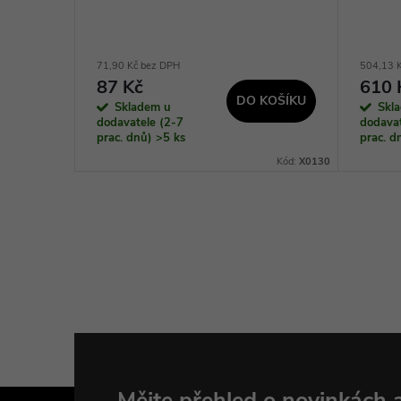
71,90 Kč bez DPH
504,13 
87 Kč
610 
KOŠÍKU
DO KOŠÍKU
Skladem u
Skl
dodavatele (2-7
dodavat
prac. dnů)
>5 ks
prac. 
Kód:
9531280
Kód:
X0130
Mějte přehled o novinkách