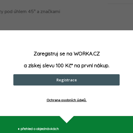
zy pod úhlem 45° a značkami
á, kalená v oleji
ná
Zaregistruj se na WORKA.CZ
a získej slevu 100 Kč* na první nákup.
Registrace
Ochrana osobních údajů.
parametry může výrobce změnit bez předchozího upozornění. Obrázky mají ilustrační
♦ přehled o objednávkách