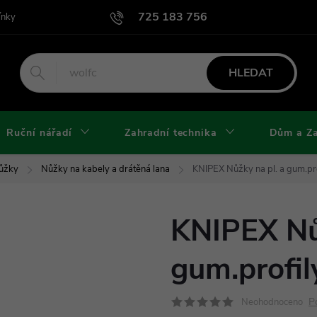
725 183 756
ínky
Podmínky užití webu
Podmínky ochrany osobních údajů a cook
HLEDAT
Ruční nářadí
Zahradní technika
Dům a Z
Nůžky
Nůžky na kabely a drátěná lana
KNIPEX Nůžky na pl. a gum.pr
KNIPEX Nůž
gum.profi
P
Neohodnoceno