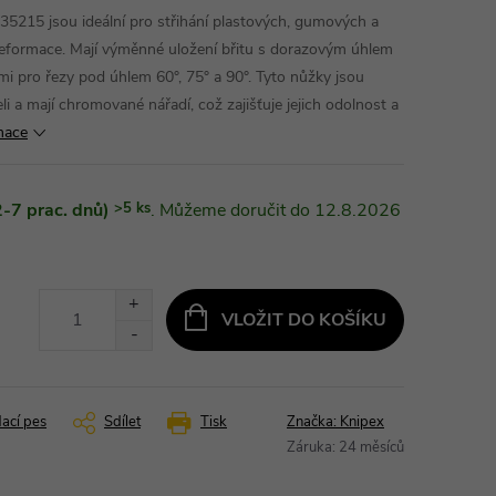
5215 jsou ideální pro střihání plastových, gumových a
eformace. Mají výměnné uložení břitu s dorazovým úhlem
i pro řezy pod úhlem 60°, 75° a 90°. Tyto nůžky jsou
li a mají chromované nářadí, což zajišťuje jejich odolnost a
rmace
-7 prac. dnů)
>5 ks
12.8.2026
VLOŽIT DO KOŠÍKU
dací pes
Sdílet
Tisk
Značka:
Knipex
Záruka
:
24 měsíců