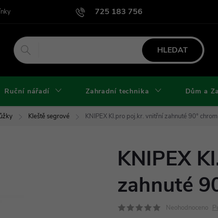
725 183 756
ínky
Podmínky užití webu
Podmínky ochrany osobních údajů a cook
HLEDAT
Ruční nářadí
Zahradní technika
Dům a Z
Nůžky
Kleště segrové
KNIPEX Kl.pro poj.kr. vnitřní zahnuté 90° chro
KNIPEX Kl.p
zahnuté 9
P
Neohodnoceno