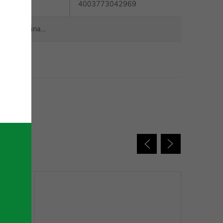
4003773042969
yla vyprodána…
 charakter.