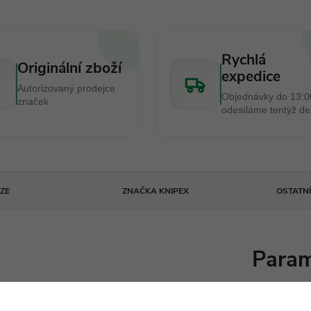
Rychlá
Originální zboží
expedice
Autorizovaný prodejce
Objednávky do 13:0
značek
odesíláme tentýž d
ZE
ZNAČKA
KNIPEX
OSTATN
Param