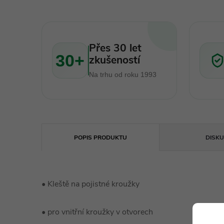
Přes 30 let
30+
zkušeností
Na trhu od roku 1993
POPIS PRODUKTU
DISKU
• Kleště na pojistné kroužky
• pro vnitřní kroužky v otvorech