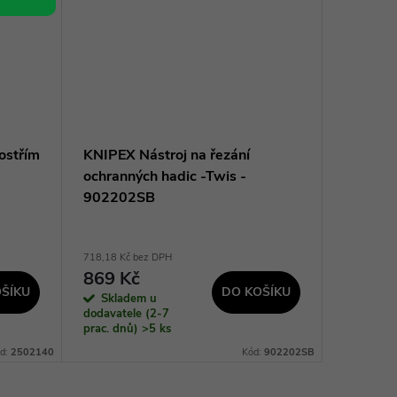
ostřím
KNIPEX Nástroj na řezání
HONITON
ochranných hadic -Twis -
křížová
902202SB
718,18 Kč bez DPH
42,15 Kč b
869 Kč
51 Kč
ŠÍKU
DO KOŠÍKU
Skladem u
Sklad
dodavatele (2-7
dodavatel
prac. dnů)
>5 ks
prac. dnů
d:
2502140
Kód:
902202SB