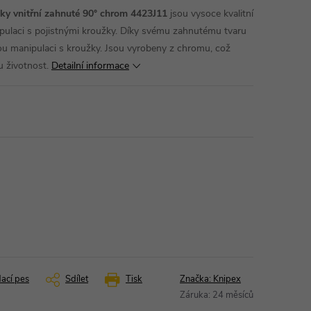
žky vnitřní zahnuté 90° chrom 4423J11
jsou vysoce kvalitní
nipulaci s pojistnými kroužky. Díky svému zahnutému tvaru
u manipulaci s kroužky. Jsou vyrobeny z chromu, což
u životnost.
Detailní informace
dací pes
Sdílet
Tisk
Značka:
Knipex
Záruka
:
24 měsíců