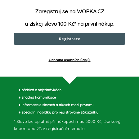
EAN
:
 - 140 mm
Zaregistruj se na WORKA.CZ
Položka b
a získej slevu 100 Kč* na první nákup.
l, kovaná, kalená v oleji
Registrace
parametry může výrobce změnit bez předchozího upozornění. Obrázky mají ilustrační
Ochrana osobních údajů.
♦ přehled o objednávkách
♦ snadná komunikace
♦ informace o slevách a akcích mezi prvními
♦ speciální nabídky pro registrované zákazníky
* Slevu lze uplatnit při nákupech nad 3000 Kč, Dárkový
kupon obdržíš v registračním emailu.