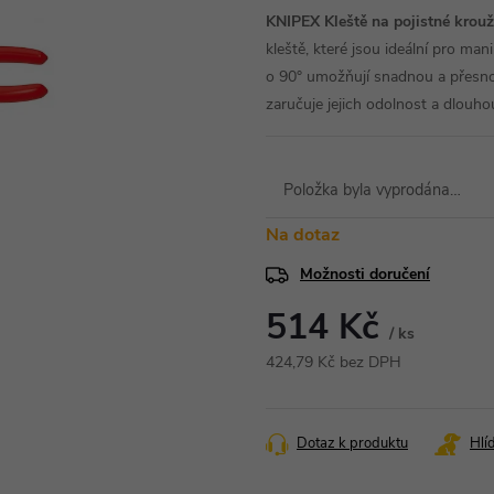
KNIPEX Kleště na pojistné krou
kleště, které jsou ideální pro ma
o 90° umožňují snadnou a přesno
zaručuje jejich odolnost a dlouho
Položka byla vyprodána…
Na dotaz
Možnosti doručení
514 Kč
/ ks
424,79 Kč bez DPH
Měrná
cena:
Dotaz k produktu
Hlí