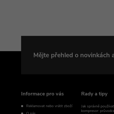
Z
Mějte přehled o novinkách
á
p
a
Informace pro vás
Rady a tipy
t
Reklamovat nebo vrátit zboží
Jak správně používat
kompresor: průvodc
O nás