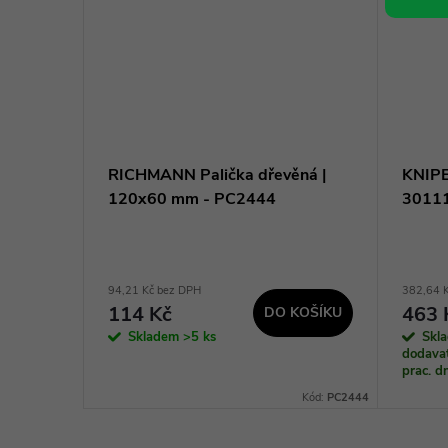
RICHMANN Palička dřevěná |
KNIPE
J41
120x60 mm - PC2444
3011
94,21 Kč bez DPH
382,64 
114 Kč
463 
DO KOŠÍKU
KOŠÍKU
Skladem
>5 ks
Skl
dodavat
prac. 
Kód:
4821J41
Kód:
PC2444