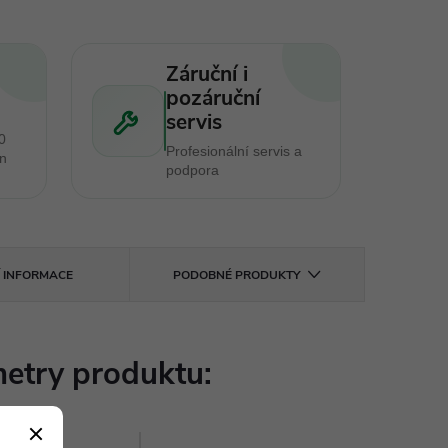
Záruční i
pozáruční
servis
0
Profesionální servis a
en
podpora
Í INFORMACE
PODOBNÉ PRODUKTY
etry produktu: