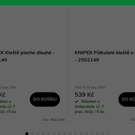
X Kleště ploché dlouhé -
KNIPEX Půlkulaté kleště s 
140
- 2502140
Kč bez DPH
445,45 Kč bez DPH
Kč
539 Kč
DO KOŠÍKU
DO KO
adem u
Skladem u
ele (2-7
dodavatele (2-7
dnů)
>5 ks
prac. dnů)
>5 ks
Kód:
3011140
Kó