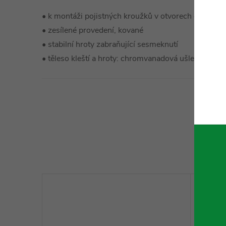
• k montáži pojistných kroužků v otvorech od Ø 8
• zesílené provedení, kované
• stabilní hroty zabraňující sesmeknutí
• těleso kleští a hroty: chromvanadová ušlechtilá oce
Technické 