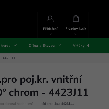
ies
Kontakty
Doprava a platba
Formuláře ke stažení
NÁKUPNÍ
KOŠÍK
Prázdný košík
Přihlášení
ahrada
Dílna a Stavba
Vrtáky-Nástroje
m - 4423J11
ro poj.kr. vnitřní
0° chrom - 4423J11
odrobnosti hodnocení
Kód produktu:
4423J11