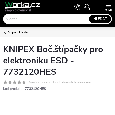
Přejít
NÁKUPNÍ
KOŠÍK
na
obsah
HLEDAT
Štípací kleště
KNIPEX Boč.štípačky pro
elektroniku ESD -
7732120HES
Podrobnosti hodnocení
Neohodnoceno
Kód produktu:
7732120HES