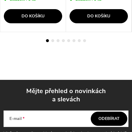
DO KOŠÍKU
DO KOŠÍKU
Mějte přehled o novinkách
a slevách
Z
á
E-mail
ODEBÍRAT