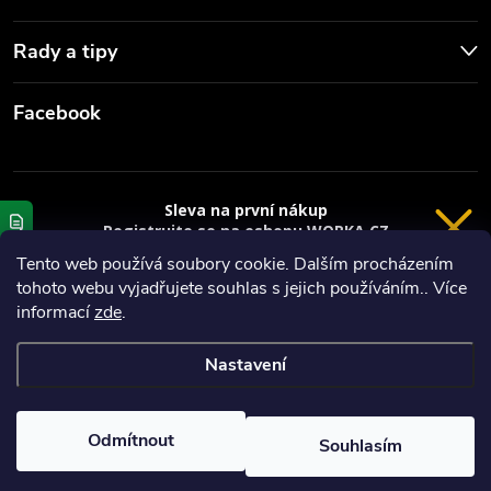
Rady a tipy
Facebook
Sleva na první nákup
Registrujte se na eshopu WORKA.CZ
VRÁCENÍ 14 DNÍ
a
sleva 100 Kč*
na nákup je Vaše.
Tento web používá soubory cookie. Dalším procházením
tohoto webu vyjadřujete souhlas s jejich používáním.. Více
Registrace
Copyright 2026
Worka.cz - Vše pro práci a řemeslo
. Všechna práva
informací
zde
.
vyhrazena.
*platí při nákupu nad 3000 Kč
Nastavení
Privacy policy
Vytvořil Shoptet
Nastavil tým EshopyUmíme.cz
Odmítnout
Souhlasím
Odstoupit od smlouvy