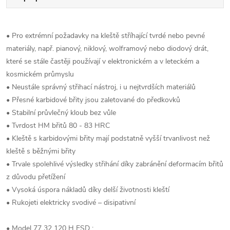
• Pro extrémní požadavky na kleště stříhající tvrdé nebo pevné
materiály, např. pianový, niklový, wolframový nebo diodový drát,
které se stále častěji používají v elektronickém a v leteckém a
kosmickém průmyslu
• Neustále správný střihací nástroj, i u nejtvrdších materiálů
• Přesné karbidové břity jsou zaletované do předkovků
• Stabilní průvlečný kloub bez vůle
• Tvrdost HM břitů 80 - 83 HRC
• Kleště s karbidovými břity mají podstatně vyšší trvanlivost než
kleště s běžnými břity
• Trvale spolehlivé výsledky střihání díky zabránění deformacím břitů
z důvodu přetížení
• Vysoká úspora nákladů díky delší životnosti kleští
• Rukojeti elektricky svodivé – disipativní
• Model 77 32 120 H ESD :