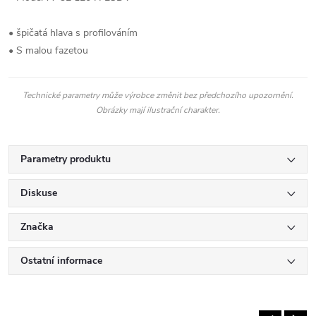
• špičatá hlava s profilováním
• S malou fazetou
Technické parametry může výrobce změnit bez předchozího upozornění.
Obrázky mají ilustrační charakter.
Parametry produktu
Diskuse
Značka
Ostatní informace