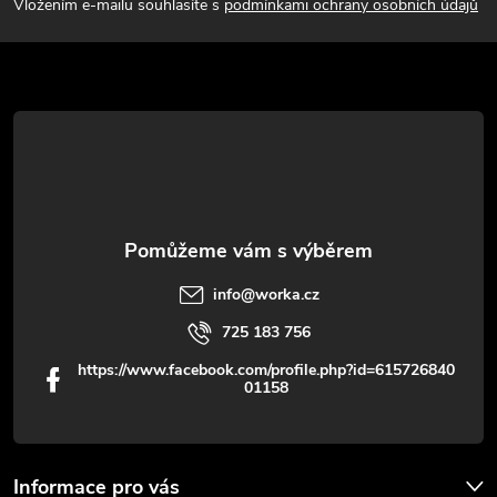
p
Vložením e-mailu souhlasíte s
podmínkami ochrany osobních údajů
a
t
í
info
@
worka.cz
725 183 756
https://www.facebook.com/profile.php?id=615726840
01158
Informace pro vás