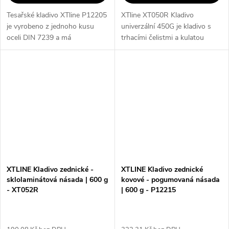
Tesařské kladivo XTline P12205
XTline XT050R Kladivo
je vyrobeno z jednoho kusu
univerzální 450G je kladivo s
oceli DIN 7239 a má
trhacími čelistmi a kulatou
magnetický držák hřebíku pro
hlavou s drážkami pro snadné
usnadnění práce. S trhacími
zatloukání hřebíků. Díky
čelistmi je vhodné pro
pogumované sklolaminátové
odstraňování...
násadě poskytuje...
XTLINE Kladivo zednické -
XTLINE Kladivo zednické
sklolaminátová násada | 600 g
kovové - pogumovaná násada
- XT052R
| 600 g - P12215