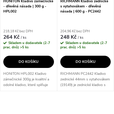
HONITON Kladivo zámečnické
RICHMANN Kladivo zednické
- dřevěná násada | 300 g -
s vytahovákem - dřevěná
HPL002
násada | 600 g - PC2442
218,18 Kč bez DPH
204,96 Kč bez DPH
264 Kč
248 Kč
/ ks
/ ks
Skladem u dodavatele (2-7
Skladem u dodavatele (2-7
prac. dnů)
>5 ks
prac. dnů)
>5 ks
DO KOŠÍKU
DO KOŠÍKU
HONITON HPL002 Kladivo
RICHMANN PC2442 Kladivo
zámečnické 300g je kvalitní a
zednické 44mm s vytahovákem
odolné kladivo, které splňuje
(19149) je zednické kladivo s
standardy DIN 3129. Jeho
kónickou dřevěnou násadou a
klíčové vlastnosti zahrnují
černěnou hlavou. Tento produkt
pevnou konstrukci,
je vybaven vytahovákem
O
ergonomickou rukojeť a...
hřebíku a...