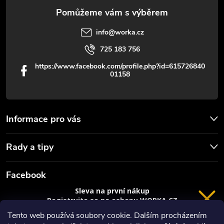
y
v
info
@
worka.cz
ý
725 183 756
p
https://www.facebook.com/profile.php?id=615726840
01158
i
s
u
Informace pro vás
Rady a tipy
Facebook
Sleva na první nákup
Registrujte se na eshopu WORKA.CZ
a
sleva 100 Kč*
na nákup je Vaše.
Tento web používá soubory cookie. Dalším procházením