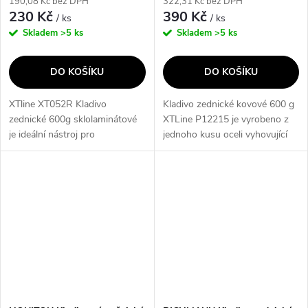
190,08 Kč bez DPH
322,31 Kč bez DPH
230 Kč
390 Kč
/ ks
/ ks
Skladem
>5 ks
Skladem
>5 ks
DO KOŠÍKU
DO KOŠÍKU
XTline XT052R Kladivo
Kladivo zednické kovové 600 g
zednické 600g sklolaminátové
XTLine P12215 je vyrobeno z
je ideální nástroj pro
jednoho kusu oceli vyhovující
profesionální zedníky i amatéry.
normě DIN 7239. Plastová
Díky dlouhé hlavě a násadě
rukojeť s pogumovaním
umožňuje snadné odsekávání
zajišťuje pevný úchop a
omítek a zdiva....
minimalizuje...