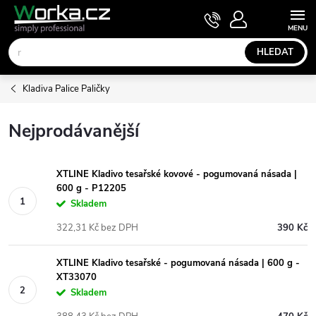
Přejít
NÁKUPNÍ
KOŠÍK
na
obsah
HLEDAT
Kladiva Palice Paličky
Nejprodávanější
XTLINE Kladivo tesařské kovové - pogumovaná násada |
600 g - P12205
Skladem
322,31 Kč bez DPH
390 Kč
XTLINE Kladivo tesařské - pogumovaná násada | 600 g -
XT33070
Skladem