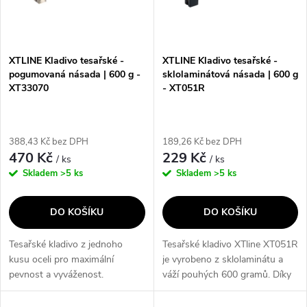
n
i
í
s
p
XTLINE Kladivo tesařské -
XTLINE Kladivo tesařské -
pogumovaná násada | 600 g -
sklolaminátová násada | 600 g
p
XT33070
- XT051R
r
r
o
388,43 Kč bez DPH
189,26 Kč bez DPH
o
470 Kč
229 Kč
/ ks
/ ks
d
Skladem
>5 ks
Skladem
>5 ks
d
u
DO KOŠÍKU
DO KOŠÍKU
u
k
Tesařské kladivo z jednoho
Tesařské kladivo XTline XT051R
k
kusu oceli pro maximální
je vyrobeno z sklolaminátu a
t
pevnost a vyváženost.
váží pouhých 600 gramů. Díky
t
Ergonomická rukojeť pro menší
magnetu na hlavě a trhacím
vynaloženou sílu při úderu.
čelistem je ideální pro práci s