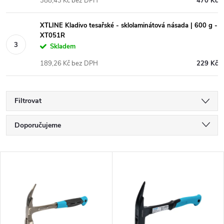
388,43 Kč bez DPH
470 Kč
XTLINE Kladivo tesařské - sklolaminátová násada | 600 g -
XT051R
Skladem
189,26 Kč bez DPH
229 Kč
Filtrovat
Ř
Doporučujeme
a
Nejlevnější
V
Nejdražší
z
ý
Nejprodávanější
e
p
Abecedně