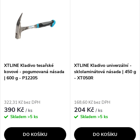
ů
ů
Temperovaná hlava kladiva s
hřebíky a odstraňování...
magnitickým...
XTLINE Kladivo tesařské
XTLINE Kladivo univerzální -
kovové - pogumovaná násada
sklolaminátová násada | 450 g
| 600 g - P12205
- XT050R
322,31 Kč bez DPH
168,60 Kč bez DPH
390 Kč
204 Kč
/ ks
/ ks
Skladem
>5 ks
Skladem
>5 ks
DO KOŠÍKU
DO KOŠÍKU