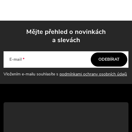
v
l
á
Mějte přehled o novinkách
d
a slevách
Z
a
á
c
E-mail
ODEBÍRAT
p
í
Vložením e-mailu souhlasíte s
podmínkami ochrany osobních údajů
p
a
r
t
v
í
k