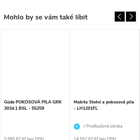
Güde POKOSOVÁ PILA GRK
Makita Stolní a pokosová pila
3034.1 BSL - 55259
- LH1201FL
+ Prodloužená záruka
výrobce
5 995,87 Kč bez DPH
14 552,07 Kč bez DPH