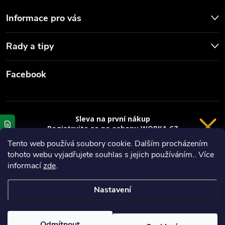
Informace pro vás
Rady a tipy
Facebook
Sleva na první nákup
Registrujte se na eshopu WORKA.CZ
VRÁCENÍ 14 DNÍ
a
sleva 100 Kč*
na nákup je Vaše.
Tento web používá soubory cookie. Dalším procházením
tohoto webu vyjadřujete souhlas s jejich používáním.. Více
Registrace
Copyright 2026
Worka.cz - Vše pro práci a řemeslo
. Všechna práva
informací
zde
.
vyhrazena.
*platí při nákupu nad 3000 Kč
Nastavení
Privacy policy
Vytvořil Shoptet
Nastavil tým EshopyUmíme.cz
Odmítnout