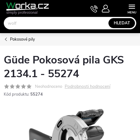
Přejít
NÁKUPNÍ
KOŠÍK
na
obsah
HLEDAT
Pokosové pily
Güde Pokosová pila GKS
2134.1 - 55274
Podrobnosti hodnocení
Neohodnoceno
Kód produktu:
55274