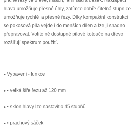
příčné řezy ve dřevě, lištách, laminátu a desek. Naklápěcí
hlava umožňuje přesné úhly, zatímco dobře čitelná stupnice
umožňuje rychlé a přesné řezy. Díky kompaktní konstrukci
se pokosová pila vejde i do menších dílen a lze ji snadno
přepravovat. Volitelně dostupné pilové kotouče na dřevo
rozšiřují spektrum použití.
•
Vybavení - funkce
•
• velká šíře řezu až 120 mm
•
• sklon hlavy lze nastavit o 45 stupňů
•
• prachový sáček