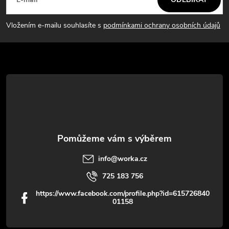
á
p
Vložením e-mailu souhlasíte s
podmínkami ochrany osobních údajů
a
t
í
info
@
worka.cz
725 183 756
https://www.facebook.com/profile.php?id=615726840
01158