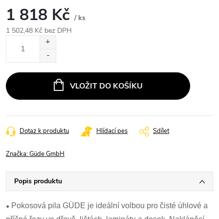
1 818 Kč
/ ks
1 502,48 Kč bez DPH
Měrná
cena:
VLOŽIT DO KOŠÍKU
Dotaz k produktu
Hlídací pes
Sdílet
Značka:
Güde GmbH
Popis produktu
•
Pokosová pila GÜDE je ideální volbou pro čisté úhlové a