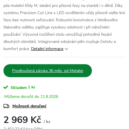
pila mobilní třídy M, ideální pro přesné řezy na stavbě i v dílně. Díky
systému Precision Cut Line s LED osvětlením vždy přesně vidíte linii
řezu bez nutnosti seřizování. Robustní konstrukce z hliníkového
tlakového odlitku zajišťuje vysokou odolnost i při náročném
používání. Výsuvná rozšíření stolu umožňují pohodlné řezání
dlouhých obrobků. Integrované odsávání pilin zvyšuje čistotu a
komfort práce.
Detailní informace
Prodloužená záruka 36 měs. od Metabo
1 ks
Skladem
11.8.2026
Možnosti doručení
2 969 Kč
/ ks