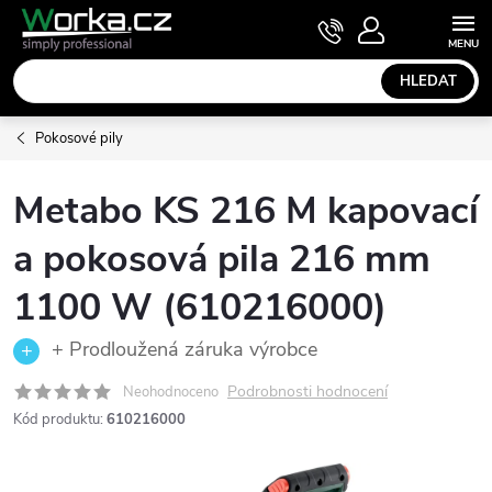
Přejít
NÁKUPNÍ
KOŠÍK
na
obsah
HLEDAT
Pokosové pily
Metabo KS 216 M kapovací
a pokosová pila 216 mm
1100 W (610216000)
+ Prodloužená záruka výrobce
Podrobnosti hodnocení
Neohodnoceno
Kód produktu:
610216000