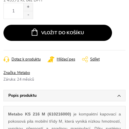
2 453,72 Kč bez DPH
Měrná
cena:
VLOŽIT DO KOŠÍKU
Dotaz k produktu
Hlídací pes
Sdílet
Značka:
Metabo
Záruka
:
24 měsíců
Popis produktu
Metabo KS 216 M (610216000)
je kompaktní kapovací a
pokosová pila mobilní třídy M, která vyniká nízkou hmotností,
vysokou přesností a snadnou manipulací. Díky systému