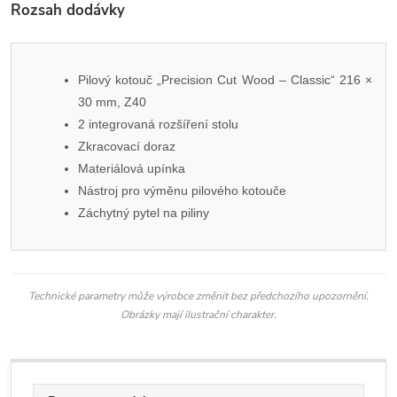
Rozsah dodávky
Pilový kotouč „Precision Cut Wood – Classic“ 216 ×
30 mm, Z40
2 integrovaná rozšíření stolu
Zkracovací doraz
Materiálová upínka
Nástroj pro výměnu pilového kotouče
Záchytný pytel na piliny
Technické parametry může výrobce změnit bez předchozího upozornění.
Obrázky mají ilustrační charakter.