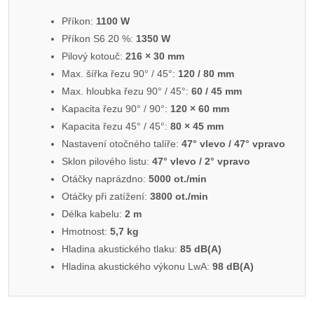
Příkon:
1100 W
Příkon S6 20 %:
1350 W
Pilový kotouč:
216 × 30 mm
Max. šířka řezu 90° / 45°:
120 / 80 mm
Max. hloubka řezu 90° / 45°:
60 / 45 mm
Kapacita řezu 90° / 90°:
120 × 60 mm
Kapacita řezu 45° / 45°:
80 × 45 mm
Nastavení otočného talíře:
47° vlevo / 47° vpravo
Sklon pilového listu:
47° vlevo / 2° vpravo
Otáčky naprázdno:
5000 ot./min
Otáčky při zatížení:
3800 ot./min
Délka kabelu:
2 m
Hmotnost:
5,7 kg
Hladina akustického tlaku:
85 dB(A)
Hladina akustického výkonu LwA:
98 dB(A)