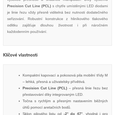
Precision Cut Line (PCL)
s chytře umístěnými LED diodami
je linie řezu vždy přesně viditelná bez nutnosti dodatečného
seřizování. Robustní konstrukce z hliníkového tlakového
odlitku zajišťuje dlouhou životnost i při náročném
každodenním používání.
Klíčové vlastnosti
Kompaktní kapovací a pokosová pila mobilní třídy M
– lehká, přesná a uživatelsky přívětivá.
Precision Cut Line (PCL)
– přesná linie řezu bez
přestavování díky integrovaným LED.
Točna s rychlým a přesným nastavením běžných
úhlů pomocí aretačních bodů.
Sklon pilového listu od
-2° do 47°
, vhodné i pro