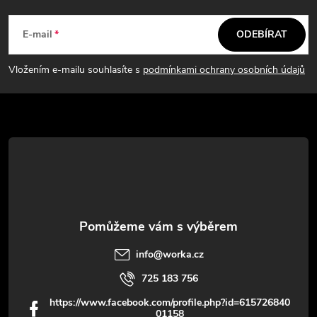
Z
á
E-mail
ODEBÍRAT
p
Vložením e-mailu souhlasíte s
podmínkami ochrany osobních údajů
a
t
í
info
@
worka.cz
725 183 756
https://www.facebook.com/profile.php?id=615726840
01158