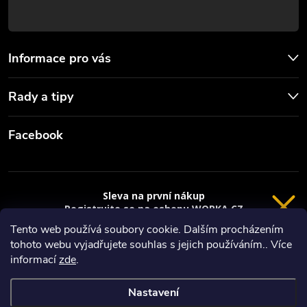
Informace pro vás
Rady a tipy
Facebook
Sleva na první nákup
Registrujte se na eshopu WORKA.CZ
VRÁCENÍ 14 DNÍ
a
sleva 100 Kč*
na nákup je Vaše.
Tento web používá soubory cookie. Dalším procházením
tohoto webu vyjadřujete souhlas s jejich používáním.. Více
Registrace
Copyright 2026
Worka.cz - Vše pro práci a řemeslo
. Všechna práva
informací
zde
.
vyhrazena.
*platí při nákupu nad 3000 Kč
Nastavení
Privacy policy
Vytvořil Shoptet