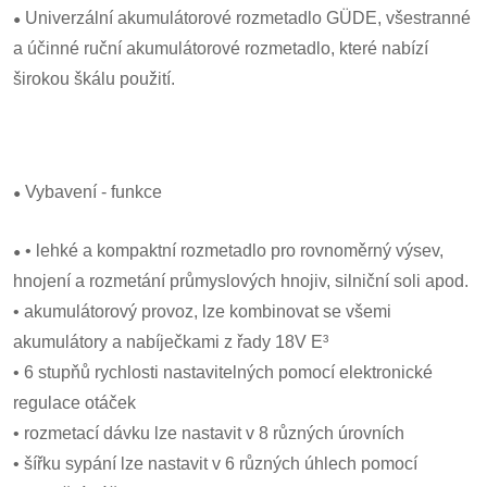
•
Univerzální akumulátorové rozmetadlo GÜDE, všestranné
a účinné ruční akumulátorové rozmetadlo, které nabízí
širokou škálu použití.
•
Vybavení - funkce
•
• lehké a kompaktní rozmetadlo pro rovnoměrný výsev,
hnojení a rozmetání průmyslových hnojiv, silniční soli apod.
• akumulátorový provoz, lze kombinovat se všemi
akumulátory a nabíječkami z řady 18V E³
• 6 stupňů rychlosti nastavitelných pomocí elektronické
regulace otáček
• rozmetací dávku lze nastavit v 8 různých úrovních
• šířku sypání lze nastavit v 6 různých úhlech pomocí