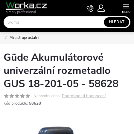
Přejít
NÁKUPNÍ
KOŠÍK
na
obsah
HLEDAT
Aku stroje ostatní
Güde Akumulátorové
univerzální rozmetadlo
GUS 18-201-05 - 58628
Podrobnosti hodnocení
Neohodnoceno
Kód produktu:
58628