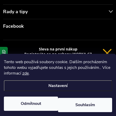
Rady a tipy
Facebook
Sleva na první nákup
Registrujte se na eshopu WORKA.CZ
VRÁCENÍ 14 DNÍ
a
sleva 100 Kč*
na nákup je Vaše.
Tento web používá soubory cookie. Dalším procházením
tohoto webu vyjadřujete souhlas s jejich používáním.. Více
Registrace
Copyright 2026
Worka.cz - Vše pro práci a řemeslo
. Všechna práva
informací
zde
.
vyhrazena.
*platí při nákupu nad 3000 Kč
Nastavení
Privacy policy
Vytvořil Shoptet
Nastavil tým EshopyUmíme.cz
Odmítnout
Souhlasím
Odstoupit od smlouvy