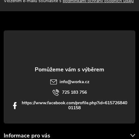
p
Vložením e-mailu souhlasíte s
podmínkami ochrany osobních údajů
a
t
í
info
@
worka.cz
725 183 756
https://www.facebook.com/profile.php?id=615726840
01158
Informace pro vás