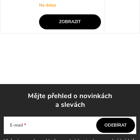
Na dotaz
ZOBRAZIT
Mějte přehled o novinkách
a slevách
Z
á
E-mail
ODEBÍRAT