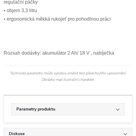
regulační páčky
• objem 3,3 litru
• ergonomická měkká rukojeť pro pohodlnou práci
Rozsah dodávky: akumulátor 2 Ah/ 18 V , nabíječka
Technické parametry může výrobce změnit bez předchozího upozornění.
Obrázky mají ilustrační charakter.
Parametry produktu
Diskuse