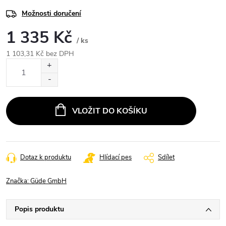
Možnosti doručení
1 335 Kč
/ ks
1 103,31 Kč bez DPH
Měrná
cena:
VLOŽIT DO KOŠÍKU
Dotaz k produktu
Hlídací pes
Sdílet
Značka:
Güde GmbH
Popis produktu