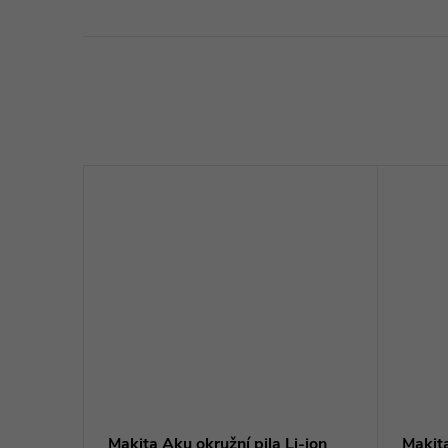
ová
Makita Aku okružní pila Li-ion
Makita