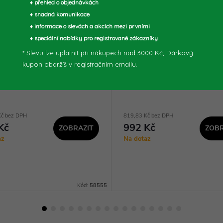
♦ přehled o objednávkách
♦ snadná komunikace
♦ informace o slevách a akcích mezi prvními
♦ speciální nabídky pro registrované zákazníky
* Slevu lze uplatnit při nákupech nad 3000 Kč, Dárkový
 AKUMULÁTOR AP 18-20 -
Güde AKUMULÁTOR AP 18
kupon obdržíš v registračním emailu.
5
58556
Kč bez DPH
819,83 Kč bez DPH
Kč
992 Kč
ZOBRAZIT
ZOBR
az
Na dotaz
Kód:
58555