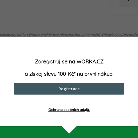
parametry může výrobce změnit bez předchozího upozornění. Obrázky mají ilustrační
Zaregistruj se na WORKA.CZ
muto produktu doporučujeme ještě dok
a získej slevu 100 Kč* na první nákup.
Registrace
Ochrana osobních údajů.