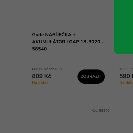
čové
Güde NABÍJEČKA +
Güde
m, 10
AKUMULÁTOR LGAP 18-3020 -
5855
22HF
58540
668,60 Kč bez DPH
487,60 
809 Kč
590 
ZOBRAZIT
Na dotaz
Na dot
KOŠÍKU
d:
XTS1122HF
Kód:
58540