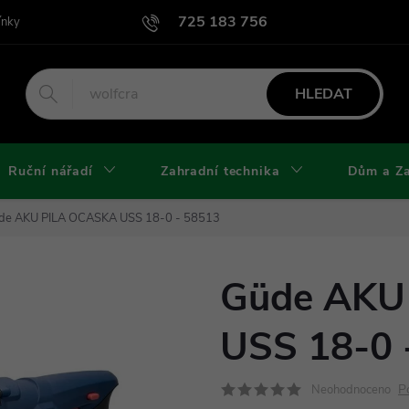
725 183 756
ínky
Podmínky užití webu
Podmínky ochrany osobních údajů a cook
HLEDAT
Ruční nářadí
Zahradní technika
Dům a Z
de AKU PILA OCASKA USS 18-0 - 58513
Güde AKU
USS 18-0 
P
Neohodnoceno