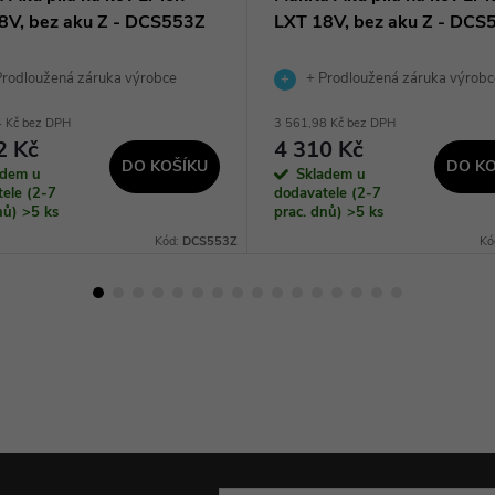
8V, bez aku Z - DCS553Z
LXT 18V, bez aku Z - DCS
rodloužená záruka výrobce
+ Prodloužená záruka výrobc
4 Kč bez DPH
3 561,98 Kč bez DPH
2 Kč
4 310 Kč
DO KOŠÍKU
DO KO
adem u
Skladem u
ele (2-7
dodavatele (2-7
dnů)
>5 ks
prac. dnů)
>5 ks
Kód:
DCS553Z
Kó