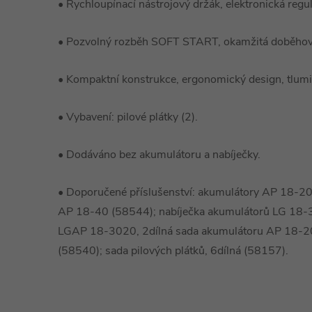
•
Rychloupínací nástrojový držák, elektronická regu
•
Pozvolný rozběh SOFT START, okamžitá doběhová
•
Kompaktní konstrukce, ergonomický design, tlum
•
Vybavení: pilové plátky (2).
•
Dodáváno bez akumulátoru a nabíječky.
•
Doporučené příslušenství: akumulátory AP 18-2
AP 18-40 (58544); nabíječka akumulátorů LG 18
LGAP 18-3020, 2dílná sada akumulátoru AP 18-20
(58540); sada pilových plátků, 6dílná (58157).