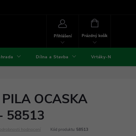
ies
Kontakty
Doprava a platba
Formuláře ke stažení
NÁKUPNÍ
KOŠÍK
Prázdný košík
Přihlášení
ahrada
Dílna a Stavba
Vrtáky-Nástroje
 PILA OCASKA
- 58513
odrobnosti hodnocení
Kód produktu:
58513