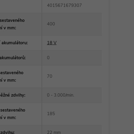
4015671679307
 sestaveného
400
ní v mm
:
í akumulátoru
:
18 V
 akumulátorů
:
0
sestaveného
70
ní v mm
:
běžné zdvihy
:
0 - 3.000/min.
 sestaveného
185
ní v mm
:
 zdvihu
:
22 mm