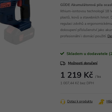
GÜDE Akumulátorová pila ocas
lithium-iontovou technologií 1
plastů, kovů a stavebních hmot. 
regulaci zdvihů a ergonomickému 
dokoupení příslušenství jako akum
profesionální i domácí použití.
De
Skladem u dodavatele (2
Možnosti doručení
1 219 Kč
/ ks
1 007,44 Kč bez DPH
Měrná
cena:
Dotaz k produktu
Hlí