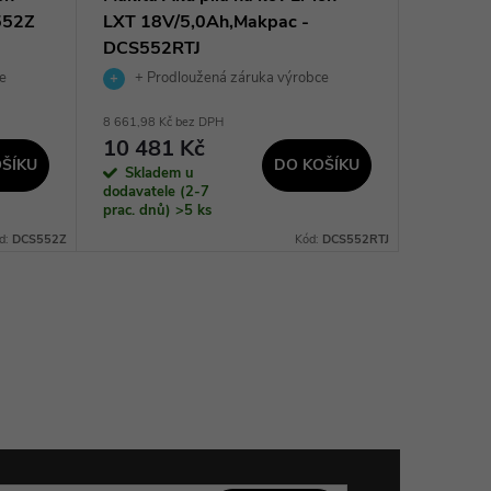
552Z
LXT 18V/5,0Ah,Makpac -
univerzá
DCS552RTJ
FCOT-0
e
+ Prodloužená záruka výrobce
+ Pro
8 661,98 Kč bez DPH
4 174,38 K
10 481 Kč
5 051
ŠÍKU
DO KOŠÍKU
Skladem u
Sklad
dodavatele (2-7
prac. dnů)
>5 ks
d:
DCS552Z
Kód:
DCS552RTJ