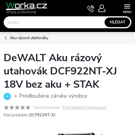
Přejít
NÁKUPNÍ
KOŠÍK
na
obsah
HLEDAT
Aku rázové utahováky
DeWALT Aku rázový
utahovák DCF922NT-XJ
18V bez aku + STAK
+ Prodloužená záruka výrobce
Podrobnosti hodnocení
Neohodnoceno
Kód produktu:
DCF922NT-XJ