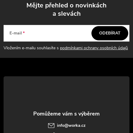
Mějte přehled o novinkách
a slevách
Z
á
E-mail
ODEBÍRAT
p
Vložením e-mailu souhlasíte s
podmínkami ochrany osobních údajů
a
t
í
info
@
worka.cz