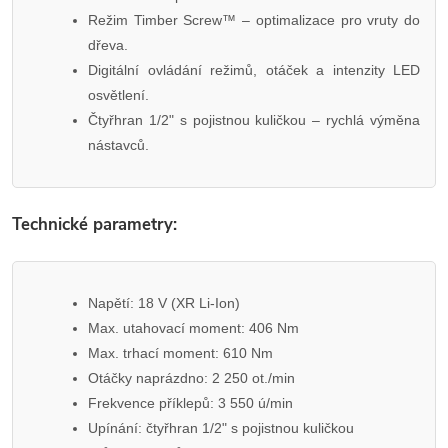
Režim Timber Screw™ – optimalizace pro vruty do
dřeva.
Digitální ovládání režimů, otáček a intenzity LED
osvětlení.
Čtyřhran 1/2" s pojistnou kuličkou – rychlá výměna
nástavců.
Technické parametry:
Napětí: 18 V (XR Li-Ion)
Max. utahovací moment: 406 Nm
Max. trhací moment: 610 Nm
Otáčky naprázdno: 2 250 ot./min
Frekvence příklepů: 3 550 ú/min
Upínání: čtyřhran 1/2" s pojistnou kuličkou