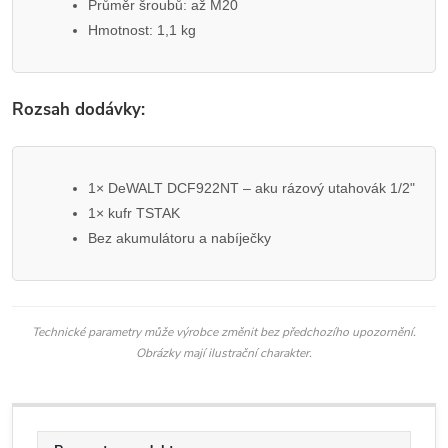
Průměr šroubů: až M20
Hmotnost: 1,1 kg
Rozsah dodávky:
1× DeWALT DCF922NT – aku rázový utahovák 1/2"
1× kufr TSTAK
Bez akumulátoru a nabíječky
Technické parametry může výrobce změnit bez předchozího upozornění.
Obrázky mají ilustrační charakter.