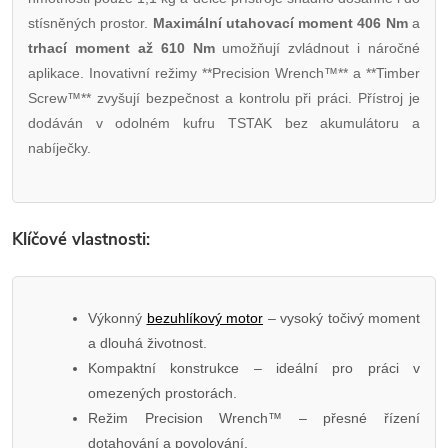
stísněných prostor.
Maximální utahovací moment 406 Nm
a
trhací moment až 610 Nm
umožňují zvládnout i náročné
aplikace. Inovativní režimy **Precision Wrench™** a **Timber
Screw™** zvyšují bezpečnost a kontrolu při práci. Přístroj je
dodáván v odolném kufru TSTAK bez akumulátoru a
nabíječky.
Klíčové vlastnosti:
Výkonný
bezuhlíkový motor
– vysoký točivý moment
a dlouhá životnost.
Kompaktní konstrukce – ideální pro práci v
omezených prostorách.
Režim Precision Wrench™ – přesné řízení
dotahování a povolování.