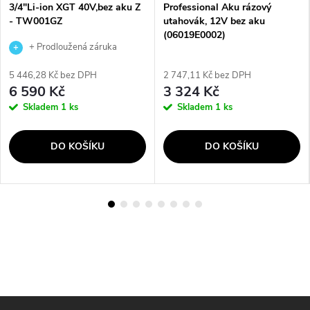
3/4"Li-ion XGT 40V,bez aku Z
Professional Aku rázový
- TW001GZ
utahovák, 12V bez aku
(06019E0002)
+ Prodloužená záruka
výrobce
5 446,28 Kč bez DPH
2 747,11 Kč bez DPH
6 590 Kč
3 324 Kč
Skladem
1 ks
Skladem
1 ks
DO KOŠÍKU
DO KOŠÍKU