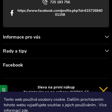
725 183 756
https://www.facebook.com/profile.php?id=615726840
01158
Informace pro vás
Rady a tipy
Facebook
Sleva na první nákup
Registrujte se na eshopu WORKA.CZ
VRÁCENÍ 14 DNÍ
a
sleva 100 Kč*
na nákup je Vaše.
Tento web používá soubory cookie. Dalším procházením
tohoto webu vyjadřujete souhlas s jejich používáním.. Více
Registrace
Copyright 2026
Worka.cz - Vše pro práci a řemeslo
. Všechna práva
informací
zde
.