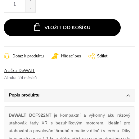
cena:
VLOŽIT DO KOŠÍKU
Dotaz k produktu
Hlídací pes
Sdílet
Značka:
DeWALT
Záruka
:
24 měsíců
Popis produktu
DeWALT DCF922NT
je kompaktní a výkonný aku rázový
utahovák řady XR s bezuhlíkovým motorem, ideální pro
utahování a povolování šroubů a matic v dílně i v terénu. Díky
hmotnosti pouze 1,1 kg a délce přístroje snadno dosáhne i do