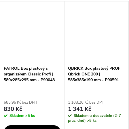
PATROL Box plastový s
QBRICK Box plastový PROFI
organizérem Classic Profi |
Qbrick ONE 200 |
580x285x295 mm - P90048
585x385x190 mm - P90591
685,95 Kč bez DPH
1 108,26 Kč bez DPH
830 Kč
1 341 Kč
Skladem
>5 ks
Skladem u dodavatele (2-7
prac. dnů)
>5 ks