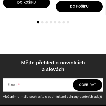
DO KOŠÍKU
DO KOŠÍKU
Mějte přehled o novinkách
a slevách
Z
á
E-mail
ODEBÍRAT
p
Vložením e-mailu souhlasíte s
podmínkami ochrany osobních údajů