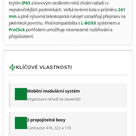
krytím
IP65
a kovovým zesílením rohů chrání nářadí i v
nejnáročnějších podmínkách. Velká terénní kola o průměru
241
mm
a plně výsuvná teleskopická rukojeť usnadňují přepravu na
jakémkoli povrchu. Plná kompatibilita s
L-BOXX
systémem a
ProClick
portfoliem umožňuje neomezené rozšiřování a
přizpůsobení.
KLÍČOVÉ VLASTNOSTI
Mobilní modulární systém
Organizace nářadí na staveništi
3 propojitelné boxy
Contractor 476, 322 a 170