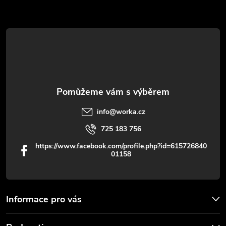
a
t
í
info
@
worka.cz
725 183 756
https://www.facebook.com/profile.php?id=615726840
01158
Informace pro vás