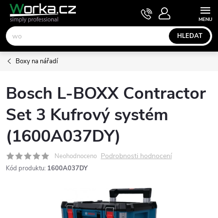
Přejít
NÁKUPNÍ
KOŠÍK
na
obsah
HLEDAT
Boxy na nářadí
Bosch L-BOXX Contractor
Set 3 Kufrový systém
(1600A037DY)
Podrobnosti hodnocení
Neohodnoceno
Kód produktu:
1600A037DY