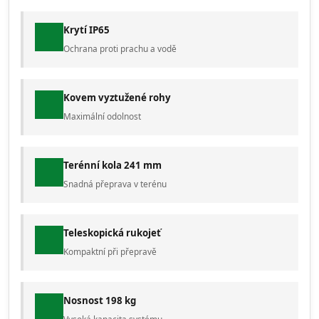
Krytí IP65
Ochrana proti prachu a vodě
Kovem vyztužené rohy
Maximální odolnost
Terénní kola 241 mm
Snadná přeprava v terénu
Teleskopická rukojeť
Kompaktní při přepravě
Nosnost 198 kg