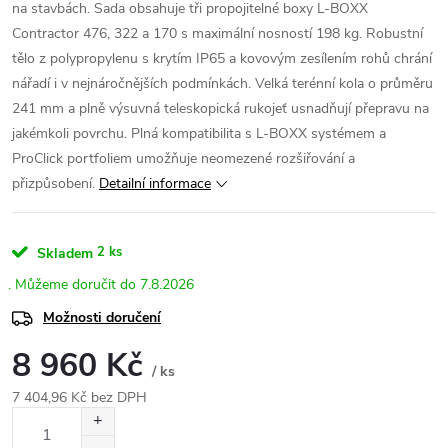
na stavbách. Sada obsahuje tři propojitelné boxy L-BOXX
Contractor 476, 322 a 170 s maximální nosností 198 kg. Robustní
tělo z polypropylenu s krytím IP65 a kovovým zesílením rohů chrání
nářadí i v nejnáročnějších podmínkách. Velká terénní kola o průměru
241 mm a plně výsuvná teleskopická rukojeť usnadňují přepravu na
jakémkoli povrchu. Plná kompatibilita s L-BOXX systémem a
ProClick portfoliem umožňuje neomezené rozšiřování a
přizpůsobení.
Detailní informace
2 ks
Skladem
7.8.2026
Možnosti doručení
8 960 Kč
/ ks
7 404,96 Kč bez DPH
Měrná
cena: