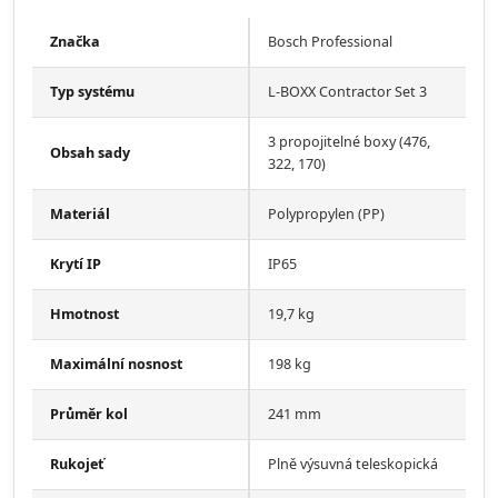
Značka
Bosch Professional
Typ systému
L-BOXX Contractor Set 3
3 propojitelné boxy (476,
Obsah sady
322, 170)
Materiál
Polypropylen (PP)
Krytí IP
IP65
Hmotnost
19,7 kg
Maximální nosnost
198 kg
Průměr kol
241 mm
Rukojeť
Plně výsuvná teleskopická