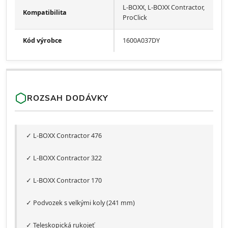
L-BOXX, L-BOXX Contractor,
Kompatibilita
ProClick
Kód výrobce
1600A037DY
ROZSAH DODÁVKY
✓ L-BOXX Contractor 476
✓ L-BOXX Contractor 322
✓ L-BOXX Contractor 170
✓ Podvozek s velkými koly (241 mm)
✓ Teleskopická rukojeť