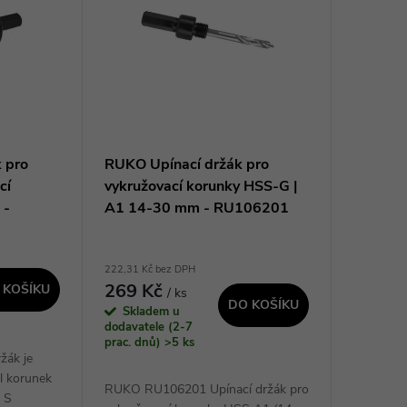
 pro
RUKO Upínací držák pro
cí
vykružovací korunky HSS-G |
 -
A1 14-30 mm - RU106201
222,31 Kč bez DPH
269 Kč
 KOŠÍKU
/ ks
DO KOŠÍKU
Skladem u
dodavatele (2-7
prac. dnů)
>5 ks
žák je
al korunek
RUKO RU106201 Upínací držák pro
 S