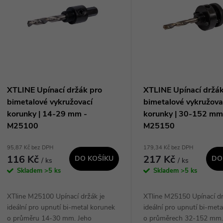
n
p
p
s
r
p
XTLINE Upínací držák pro
XTLINE Upínací držák
o
bimetalové vykružovací
bimetalové vykružova
r
korunky | 14-29 mm -
korunky | 30-152 mm
d
M25100
M25150
o
95,87 Kč bez DPH
179,34 Kč bez DPH
u
116 Kč
217 Kč
DO KOŠÍKU
DO
/ ks
/ ks
d
Skladem
>5 ks
Skladem
>5 ks
k
u
XTline M25100 Upínací držák je
XTline M25150 Upínací dr
t
ideální pro upnutí bi-metal korunek
ideální pro upnutí bi-met
k
o průměru 14-30 mm. Jeho
o průměrech 32-152 mm.