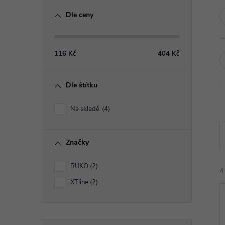
o
Dle ceny
s
t
116
Kč
404
Kč
r
Dle štítku
a
Na skladě
4
n
Značky
n
RUKO
2
í
4
XTline
2
p