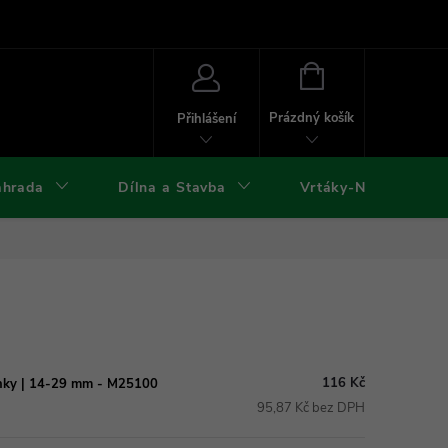
ies
Kontakty
Doprava a platba
Formuláře ke stažení
NÁKUPNÍ
KOŠÍK
Prázdný košík
Přihlášení
ahrada
Dílna a Stavba
Vrtáky-Nástroje
116 Kč
unky | 14-29 mm - M25100
95,87 Kč bez DPH