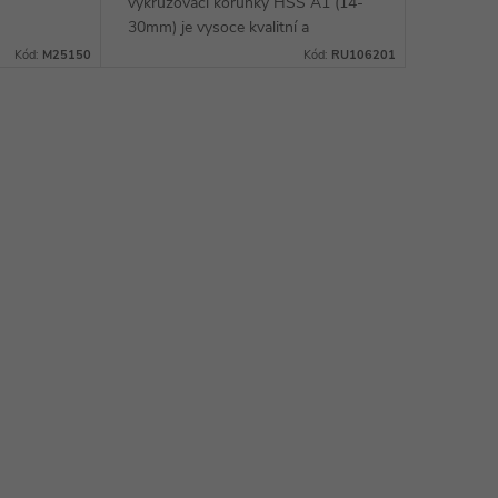
vykružovací korunky HSS A1 (14-
mm je
30mm) je vysoce kvalitní a
telný a
spolehlivý nástroj, který umožňuje
Kód:
M25150
Kód:
RU106201
snadné a přesné upnutí
vykružovacích korunek HSS A1...