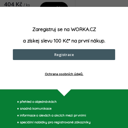
404 Kč
/ ks
DO KOŠÍKU
Skladem u
dodavatele (2-7
prac. dnů)
>5 ks
Zaregistruj se na WORKA.CZ
RUKO RU106202 Upínací držák pro
a získej slevu 100 Kč* na první nákup.
vykružovací korunky HSS A2 (32-
210mm) je vysoce kvalitní a odolný
nástroj, který umožňuje snadné a
Registrace
Kód:
RU106202
přesné upnutí vykružovacích
korunek s průměrem...
Ochrana osobních údajů.
O
v
♦ přehled o objednávkách
♦ snadná komunikace
á
♦ informace o slevách a akcích mezi prvními
d
♦ speciální nabídky pro registrované zákazníky