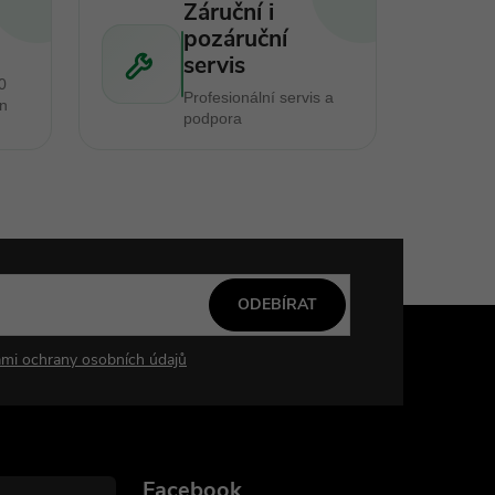
Záruční i
pozáruční
servis
0
Profesionální servis a
en
podpora
ODEBÍRAT
mi ochrany osobních údajů
Facebook