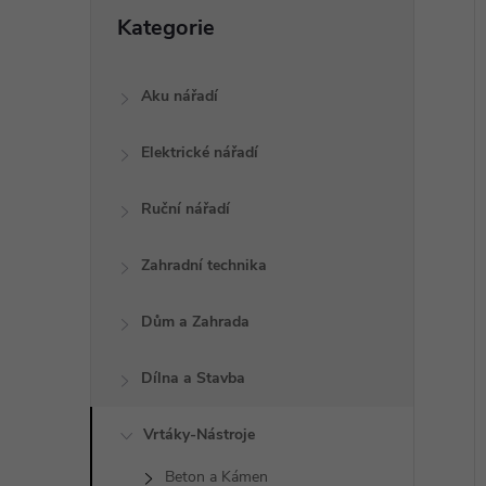
a
Přeskočit
Kategorie
kategorie
n
í
i
e
Aku nářadí
l
Elektrické nářadí
Ruční nářadí
Zahradní technika
Dům a Zahrada
Dílna a Stavba
Vrtáky-Nástroje
Beton a Kámen