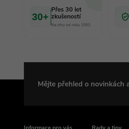
Přes 30 let
30+
zkušeností
Na trhu od roku 1993
Z
Mějte přehled o novinkách
á
p
Informace pro vás
Rady a tipy