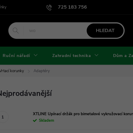
725 183 756
ínky
Podmínky užití webu
Podmínky ochrany osobních údajů a cook
HLEDAT
Ruční nářadí
Zahradní technika
Dům a Z
Vrtací korunky
Adaptéry
Nejprodávanější
XTLINE Upínací držák pro bimetalové vykružovací kor
Skladem