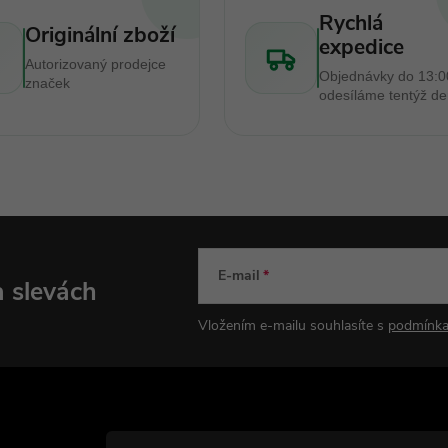
Rychlá
Originální zboží
expedice
Autorizovaný prodejce
Objednávky do 13:0
značek
odesíláme tentýž d
E-mail
a slevách
Vložením e-mailu souhlasíte s
podmínka