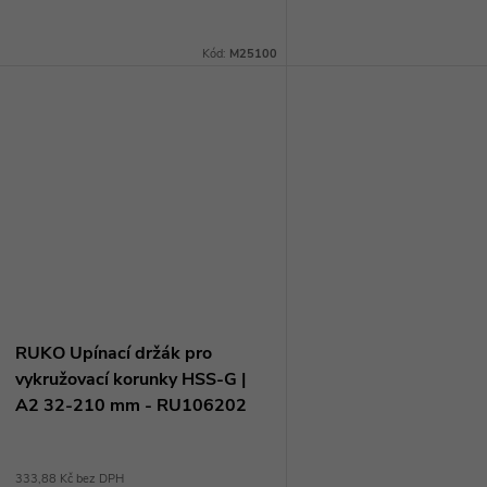
ů
šestihran 10 mm upínání zajišťuje
upnutím šestihranem 10 
t
pevné a stabilní držení korunek. S
tento držák snadno použi
Kód:
M25100
tímto držákem...
zajišťuje pevné a...
ů
RUKO Upínací držák pro
vykružovací korunky HSS-G |
A2 32-210 mm - RU106202
333,88 Kč bez DPH