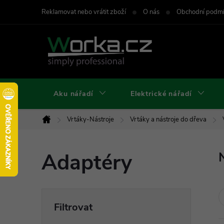
Přejít
Reklamovat nebo vrátit zboží
O nás
Obchodní podm
na
obsah
Aku nářadí
Elektrické nářadí
Vrtáky-Nástroje
Vrtáky a nástroje do dřeva
Domů
Adaptéry
P