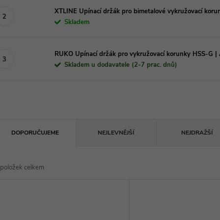
XTLINE Upínací držák pro bimetalové vykružovací ko
Skladem
RUKO Upínací držák pro vykružovací korunky HSS-G
Skladem u dodavatele (2-7 prac. dnů)
Ř
DOPORUČUJEME
NEJLEVNĚJŠÍ
NEJDRAŽŠÍ
a
položek celkem
z
V
e
ý