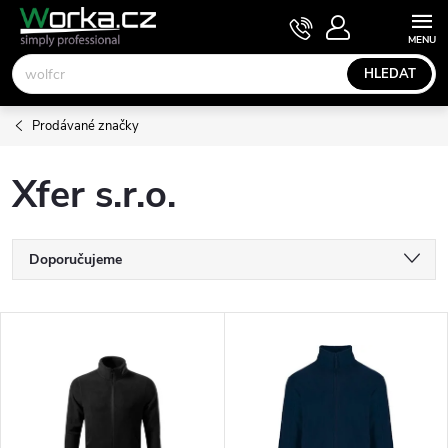
Přejít
NÁKUPNÍ
KOŠÍK
na
obsah
HLEDAT
Prodávané značky
Xfer s.r.o.
Ř
Doporučujeme
a
Nejlevnější
V
Nejdražší
z
ý
Nejprodávanější
e
p
Abecedně