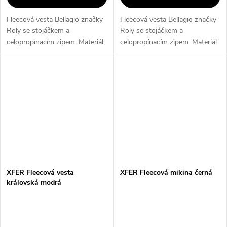
Fleecová vesta Bellagio značky
Fleecová vesta Bellagio značky
Roly se stojáčkem a
Roly se stojáčkem a
celopropínacím zipem. Materiál
celopropínacím zipem. Materiál
100% polyester o gramáži 290
100% polyester o gramáži 290
g/m² zajišťuje příjemnou
g/m² zajišťuje příjemnou
tepelnou izolaci trupu při
tepelnou izolaci trupu při
zachování...
zachování...
XFER Fleecová vesta
XFER Fleecová mikina černá
královská modrá