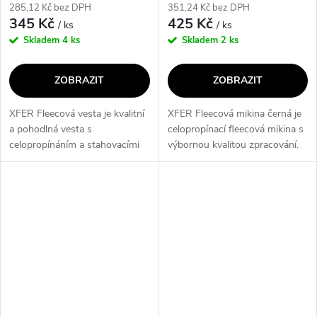
285,12 Kč bez DPH
351,24 Kč bez DPH
345 Kč
425 Kč
/ ks
/ ks
Skladem
4 ks
Skladem
2 ks
ZOBRAZIT
ZOBRAZIT
XFER Fleecová vesta je kvalitní
XFER Fleecová mikina černá je
a pohodlná vesta s
celopropínací fleecová mikina s
celopropínáním a stahovacími
výbornou kvalitou zpracování.
šňůrkami na spodním okraji.
Je vyrobena z 100% polyesteru
Vesta má také 2 kapsy na zip,
a má gramáž 300 g/m2. Nabízí
které poskytují praktické
pohodlný střih, rukávy...
úložné...