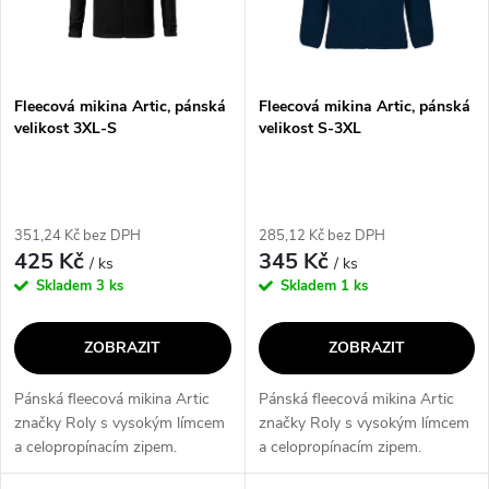
n
i
í
s
p
Fleecová mikina Artic, pánská
Fleecová mikina Artic, pánská
velikost 3XL-S
velikost S-3XL
p
r
r
o
351,24 Kč bez DPH
285,12 Kč bez DPH
o
425 Kč
345 Kč
/ ks
/ ks
d
Skladem
3 ks
Skladem
1 ks
d
u
ZOBRAZIT
ZOBRAZIT
u
k
Pánská fleecová mikina Artic
Pánská fleecová mikina Artic
k
značky Roly s vysokým límcem
značky Roly s vysokým límcem
t
a celopropínacím zipem.
a celopropínacím zipem.
t
Materiál 100% polyester o
Materiál 100% polyester o