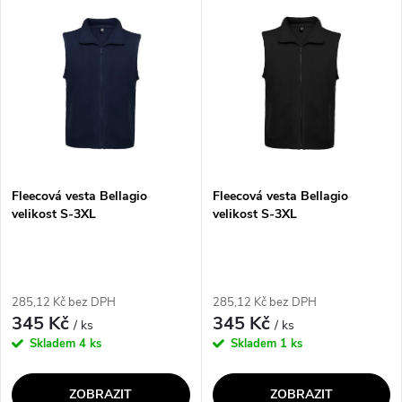
ů
gramáži 300 g/m² zajišťuje
gramáži 300 g/m² zajišťuje
ů
výbornou tepelnou izolaci a
výbornou tepelnou izolaci a
příjemný pocit...
příjemný pocit...
Fleecová vesta Bellagio
Fleecová vesta Bellagio
velikost S-3XL
velikost S-3XL
285,12 Kč bez DPH
285,12 Kč bez DPH
345 Kč
345 Kč
/ ks
/ ks
Skladem
4 ks
Skladem
1 ks
ZOBRAZIT
ZOBRAZIT