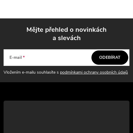
v
l
á
Mějte přehled o novinkách
d
a slevách
Z
a
á
c
E-mail
ODEBÍRAT
p
í
Vložením e-mailu souhlasíte s
podmínkami ochrany osobních údajů
p
a
r
t
v
í
k
y