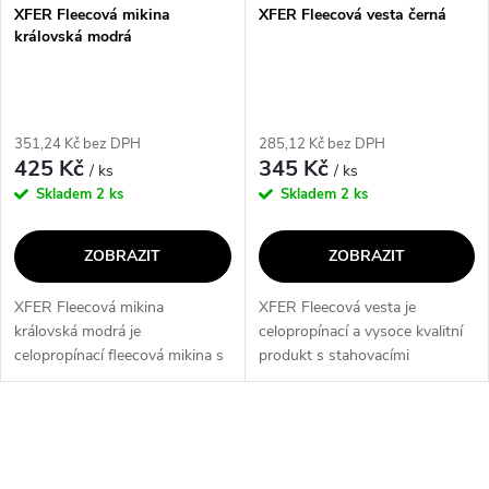
XFER Fleecová mikina
XFER Fleecová vesta černá
královská modrá
351,24 Kč bez DPH
285,12 Kč bez DPH
425 Kč
345 Kč
/ ks
/ ks
Skladem
2 ks
Skladem
2 ks
ZOBRAZIT
ZOBRAZIT
XFER Fleecová mikina
XFER Fleecová vesta je
královská modrá je
celopropínací a vysoce kvalitní
celopropínací fleecová mikina s
produkt s stahovacími
výbornou kvalitou zpracování.
šňůrkami na spodním okraji a 2
Je vybavena vnitřní stranou
kapsami na zip na předním díle.
límce v doplňkové barvě, lemem
Vesta je vyrobena z 100%
O
do gumy na...
polyesteru s...