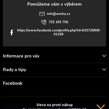
v
info
@
worka.cz
ý
725 183 756
p
https://www.facebook.com/profile.php?id=615726840
01158
i
s
u
Informace pro vás
Rady a tipy
Facebook
Sleva na první nákup