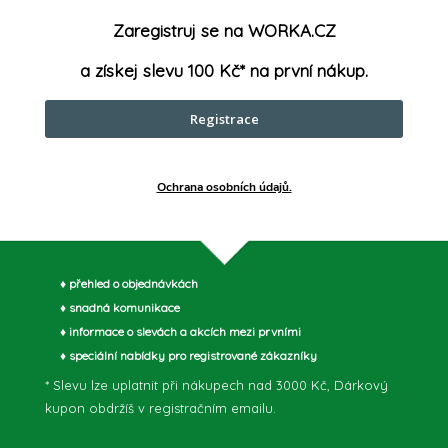
Zaregistruj se na WORKA.CZ
a získej slevu 100 Kč* na první nákup.
Registrace
E-mail
a slevách
Vložením e-mailu souhlasíte s
podmínka
Ochrana osobních údajů.
♦ přehled o objednávkách
♦ snadná komunikace
♦ informace o slevách a akcích mezi prvními
 aku
♦ speciální nabídky pro registrované zákazníky
e pro
* Slevu lze uplatnit při nákupech nad 3000 Kč, Dárkový
info
@
wor
kupon obdržíš v registračním emailu.
 průvodce
725 183 