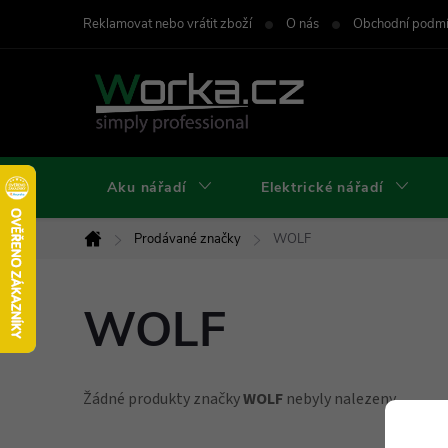
Přejít
Reklamovat nebo vrátit zboží
O nás
Obchodní podm
na
obsah
Aku nářadí
Elektrické nářadí
Prodávané značky
WOLF
Domů
WOLF
Žádné produkty značky
WOLF
nebyly nalezeny...