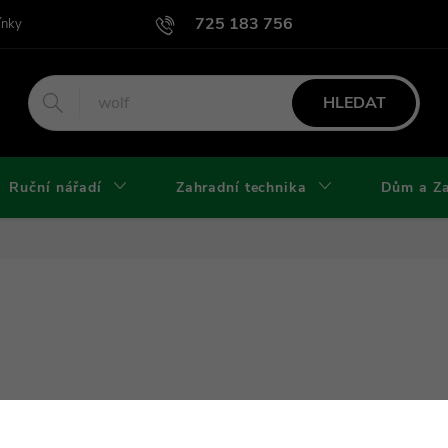
725 183 756
ínky
Podmínky užití webu
Podmínky ochrany osobních údajů a cook
HLEDAT
Ruční nářadí
Zahradní technika
Dům a Z