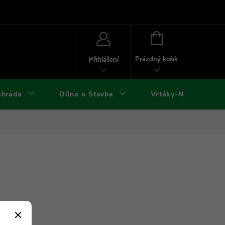
ies
Kontakty
Doprava a platba
Formuláře ke stažení
NÁKUPNÍ
KOŠÍK
Prázdný košík
Přihlášení
ahrada
Dílna a Stavba
Vrtáky-Nástroje