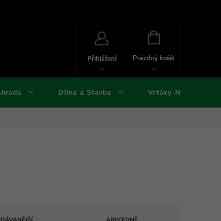
ies
Kontakty
Doprava a platba
Formuláře ke stažení
NÁKUPNÍ
KOŠÍK
Prázdný košík
Přihlášení
ahrada
Dílna a Stavba
Vrtáky-Nástroje
ODÁVANĚJŠÍ
ABECEDNĚ