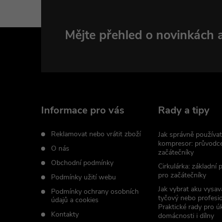
d
Z
Mějte přehled o novinkách
a
c
á
í
p
p
a
Informace pro vás
Rady a tipy
r
t
v
Reklamovat nebo vrátit zboží
Jak správně používat
kompresor: průvodc
O nás
k
začátečníky
í
Obchodní podmínky
Cirkulárka: základní
y
pro začátečníky
Podmínky užití webu
Jak vybrat aku vysav
v
Podmínky ochrany osobních
tyčový nebo profesio
údajů a cookies
Praktické rady pro úk
ý
Kontakty
domácnosti i dílny