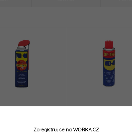
 Olej ve spreji Smart-
WD 40 Olej ve spreji WD-4
 WD-40 | 450 ml -
400 ml - WD750083
112
Zaregistruj se na WORKA.CZ