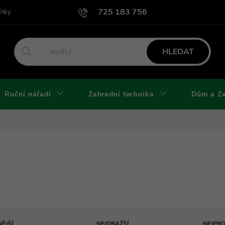
725 183 756
ínky
Podmínky užití webu
Podmínky ochrany osobních údajů a cook
HLEDAT
Ruční nářadí
Zahradní technika
Dům a Z
ĚJŠÍ
NEJDRAŽŠÍ
NEJPR