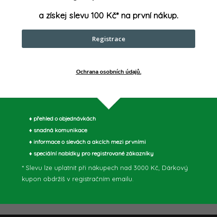
a získej slevu 100 Kč* na první nákup.
Kč bez DPH
190,08 Kč bez DPH
 Kč
230 Kč
/ ks
/ ks
DO KOŠÍKU
DO K
Registrace
adem u
Skladem u
ele (2-7
dodavatele (2-7
dnů)
>5 ks
prac. dnů)
>5 ks
Ochrana osobních údajů.
Mazací olej WD-40 je
XTLine WD750083 WD 40 Olej
námým pomocníkem všech
spreji WD-40 | 400ml je světo
ků v nejrůznějších oborech. Jeho
mazací olej, který je nezbytným
álnost je jedinečná a díky tomu
pomocníkem všech servisáků. J
Kód:
WD75112
Kód:
♦ přehled o objednávkách
 snadno použít k mazání, čištění...
jedinečná universálnost umožňu
♦ snadná komunikace
snadné mazání...
♦ informace o slevách a akcích mezi prvními
♦ speciální nabídky pro registrované zákazníky
* Slevu lze uplatnit při nákupech nad 3000 Kč, Dárkový
kupon obdržíš v registračním emailu.