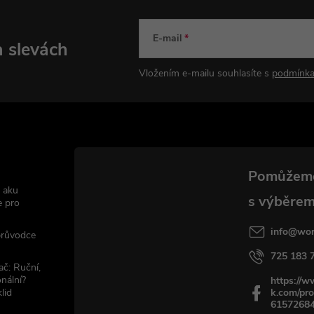
E-mail
a slevách
Vložením e-mailu souhlasíte s
podmínka
 aku
e pro
info
@
wor
 průvodce
725 183 
ač: Ruční,
nální?
https://
lid
k.com/pro
6157268