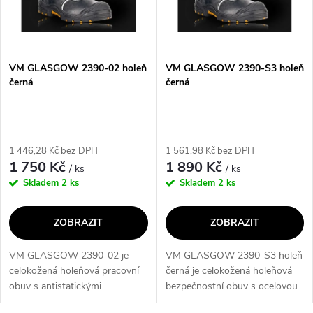
n
i
í
s
p
VM GLASGOW 2390-02 holeň
VM GLASGOW 2390-S3 holeň
černá
černá
p
r
r
o
1 446,28 Kč bez DPH
1 561,98 Kč bez DPH
o
1 750 Kč
1 890 Kč
/ ks
/ ks
d
Skladem
2 ks
Skladem
2 ks
d
u
ZOBRAZIT
ZOBRAZIT
u
k
VM GLASGOW 2390-02 je
VM GLASGOW 2390-S3 holeň
k
celokožená holeňová pracovní
černá je celokožená holeňová
t
obuv s antistatickými
bezpečnostní obuv s ocelovou
t
vlastnostmi a hydrofobní
špicí a planžetou, která nabízí