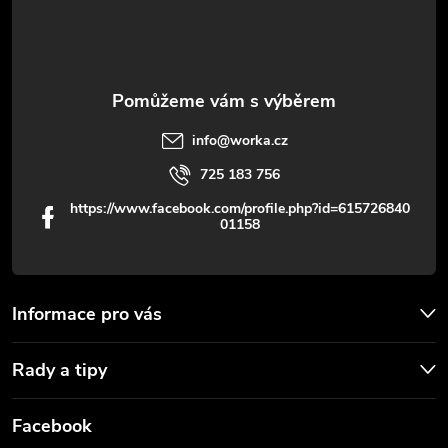
í
k
y
v
info
@
worka.cz
ý
725 183 756
p
https://www.facebook.com/profile.php?id=615726840
01158
i
s
u
Informace pro vás
Rady a tipy
Facebook