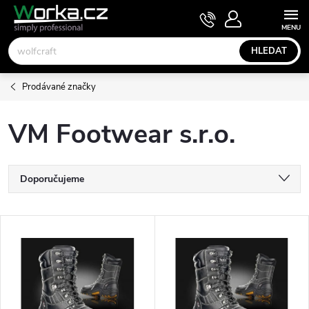
Přejít
NÁKUPNÍ
KOŠÍK
na
obsah
HLEDAT
Prodávané značky
VM Footwear s.r.o.
Ř
Doporučujeme
a
Nejlevnější
V
Nejdražší
z
ý
Nejprodávanější
e
p
Abecedně