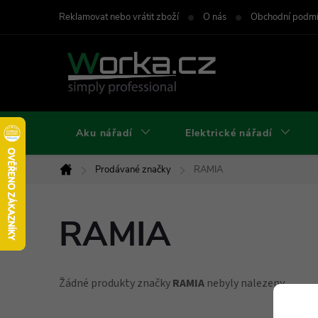
Přejít
Reklamovat nebo vrátit zboží
O nás
Obchodní podm
na
obsah
Aku nářadí
Elektrické nářadí
Prodávané značky
RAMIA
Domů
RAMIA
Žádné produkty značky
RAMIA
nebyly nalezeny...