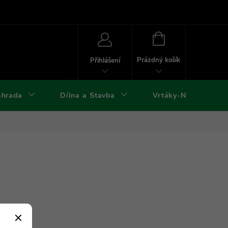
ies
Kontakty
Doprava a platba
Formuláře ke stažení
NÁKUPNÍ
KOŠÍK
Prázdný košík
Přihlášení
ahrada
Dílna a Stavba
Vrtáky-Nástroje