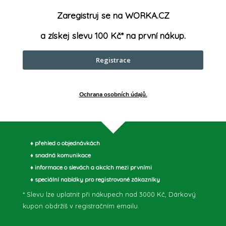
Zaregistruj se na WORKA.CZ
a získej slevu 100 Kč* na první nákup.
Registrace
E-mail
a slevách
Vložením e-mailu souhlasíte s
podmínka
Ochrana osobních údajů.
♦ přehled o objednávkách
♦ snadná komunikace
♦ informace o slevách a akcích mezi prvními
 aku
♦ speciální nabídky pro registrované zákazníky
e pro
* Slevu lze uplatnit při nákupech nad 3000 Kč, Dárkový
info
@
wor
kupon obdržíš v registračním emailu.
 průvodce
725 183 