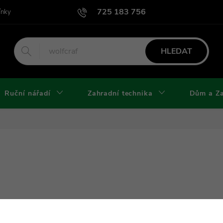
725 183 756
ínky
Podmínky užití webu
Podmínky ochrany osobních údajů a cook
HLEDAT
Ruční nářadí
Zahradní technika
Dům a Z