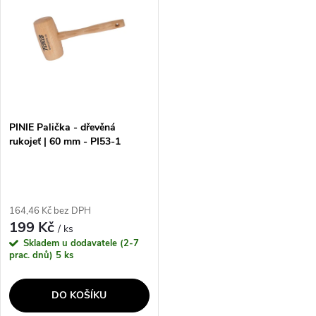
ů
ů
PINIE Palička - dřevěná
rukojeť | 60 mm - PI53-1
164,46 Kč bez DPH
199 Kč
/ ks
Skladem u dodavatele (2-7
prac. dnů)
5 ks
DO KOŠÍKU