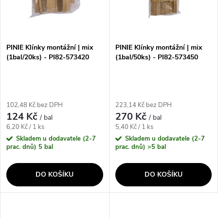
n
i
í
s
p
PINIE Klínky montážní | mix
PINIE Klínky montážní | mix
(1bal/20ks) - PI82-573420
(1bal/50ks) - PI82-573450
p
r
r
o
102,48 Kč bez DPH
223,14 Kč bez DPH
o
124 Kč
270 Kč
/ bal
/ bal
d
Měrná
Měrná
6,20 Kč / 1 ks
5,40 Kč / 1 ks
d
cena:
cena:
Skladem u dodavatele (2-7
Skladem u dodavatele (2-7
u
prac. dnů)
5 bal
prac. dnů)
>5 bal
u
k
DO KOŠÍKU
DO KOŠÍKU
k
t
t