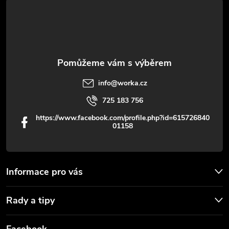
t
v
í
k
y
v
info
@
worka.cz
ý
725 183 756
p
https://www.facebook.com/profile.php?id=615726840
01158
i
s
u
Informace pro vás
Rady a tipy