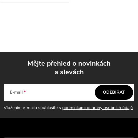
O
v
l
á
Mějte přehled o novinkách
d
a slevách
Z
a
á
c
E-mail
ODEBÍRAT
p
í
Vložením e-mailu souhlasíte s
podmínkami ochrany osobních údajů
p
a
r