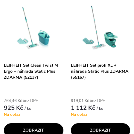
ů
optimalizovanému ždímacímu
mytí and suché stírání všech
ů
nástavci se ždímání obejde...
typů podlahových krytin bez
ohýbání zad...
LEIFHEIT Set Clean Twist M
LEIFHEIT Set profi XL +
Ergo + náhrada Static Plus
náhrada Static Plus ZDARMA
ZDARMA (52137)
(55167)
764,46 Kč bez DPH
919,01 Kč bez DPH
925 Kč
1 112 Kč
/ ks
/ ks
Na dotaz
Na dotaz
ZOBRAZIT
ZOBRAZIT