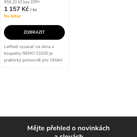
956,20 Kč bez DPH
1 157 Kč
/ ks
Na dotaz
ZOBRAZIT
Leifheit vysavač na okna a
koupelny NEMO 51030 je
praktický pomocník pro čištění
oken, zrcadel, sprchových
koutů a dlaždic. Díky
elektrickému odsávání vody
O
zajišťuje lesklý...
v
l
á
Mějte přehled o novinkách
d
a slevách