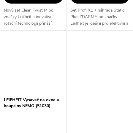
Nový set Clean Twist M od
Set Profi XL + náhrada Static
značky Leifheit s inovativní
Plus ZDARMA od značky
rotační technologií přináší
Leifheit je ideální pro efektivní a
efektivní a šetrný úklid citlivých
pohodlné čištění všech typů
podlah, jako je dřevo. Díky
podlah. Mop se záběrem 42 cm
odstředivému ždímání zůstává...
je vybaven pohyblivým
kloubem...
LEIFHEIT Vysavač na okna a
koupelny NEMO (51030)