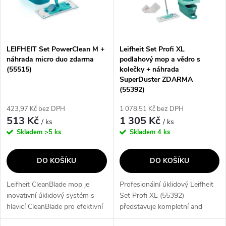
n
i
í
s
p
LEIFHEIT Set PowerClean M +
Leifheit Set Profi XL
náhrada micro duo zdarma
podlahový mop a vědro s
p
(55515)
kolečky + náhrada
r
SuperDuster ZDARMA
r
(55392)
o
423,97 Kč bez DPH
1 078,51 Kč bez DPH
o
513 Kč
1 305 Kč
/ ks
/ ks
d
Skladem
>5 ks
Skladem
4 ks
d
u
DO KOŠÍKU
DO KOŠÍKU
u
k
Leifheit CleanBlade mop je
Profesionální úklidový Leifheit
k
inovativní úklidový systém s
Set Profi XL (55392)
t
hlavicí CleanBlade pro efektivní
představuje kompletní and
t
čištění všech typů podlah. Díky
vysoce efektivní systém pro