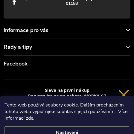
01158
i
s
u
Informace pro vás
Rady a tipy
Facebook
Sleva na první nákup
Registrujte se na eshopu WORKA.CZ
VRÁCENÍ 14 DNÍ
a
sleva 100 Kč*
na nákup je Vaše.
Tento web používá soubory cookie. Dalším procházením
tohoto webu vyjadřujete souhlas s jejich používáním.. Více
Registrace
Copyright 2026
Worka.cz - Vše pro práci a řemeslo
. Všechna práva
informací
zde
.
vyhrazena.
*platí při nákupu nad 3000 Kč
Nastavení
Privacy policy