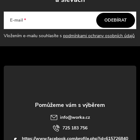
Z
a
á
c
E-mail
ODEBÍRAT
p
í
Vložením e-mailu souhlasíte s
podmínkami ochrany osobních údajů
p
a
r
t
v
í
k
y
v
info
@
worka.cz
ý
725 183 756
p
https://www.facebook.com/profile.php?id=615726840