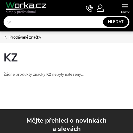
Přejít
NÁKUPNÍ
KOŠÍK
na
obsah
HLEDAT
Prodávané značky
KZ
Žádné produkty značky
KZ
nebyly nalezeny...
Mějte přehled o novinkách
a slevách