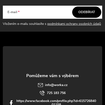
Z
á
E-mail
ODEBÍRAT
p
Vložením e-mailu souhlasíte s
podmínkami ochrany osobních údajů
a
t
í
info
@
worka.cz
725 183 756
https://www.facebook.com/profile.php?id=615726840
01158