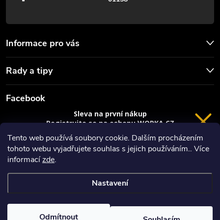
Informace pro vás
Rady a tipy
Facebook
Sleva na první nákup
Registrujte se na eshopu WORKA.CZ
VRÁCENÍ 14 DNÍ
a
sleva 100 Kč*
na nákup je Vaše.
Tento web používá soubory cookie. Dalším procházením
tohoto webu vyjadřujete souhlas s jejich používáním.. Více
Registrace
informací
zde
.
*platí při nákupu nad 3000 Kč
Nastavení
Copyright 2026
Worka.cz - Vše pro práci a řemeslo
. Všechna práva
Privacy policy
vyhrazena.
Vytvořil Shoptet
Odmítnout
Souhlasím