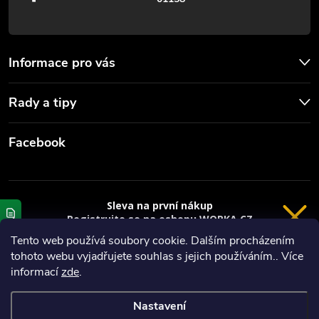
Informace pro vás
Rady a tipy
Facebook
Sleva na první nákup
Registrujte se na eshopu WORKA.CZ
VRÁCENÍ 14 DNÍ
a
sleva 100 Kč*
na nákup je Vaše.
Tento web používá soubory cookie. Dalším procházením
tohoto webu vyjadřujete souhlas s jejich používáním.. Více
Registrace
Copyright 2026
Worka.cz - Vše pro práci a řemeslo
. Všechna práva
informací
zde
.
vyhrazena.
*platí při nákupu nad 3000 Kč
Nastavení
Privacy policy
Vytvořil Shoptet