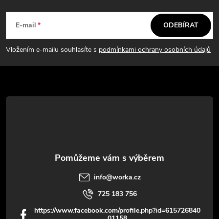
Z
á
E-mail
ODEBÍRAT
p
Vložením e-mailu souhlasíte s
podmínkami ochrany osobních údajů
a
t
í
info
@
worka.cz
725 183 756
https://www.facebook.com/profile.php?id=615726840
01158