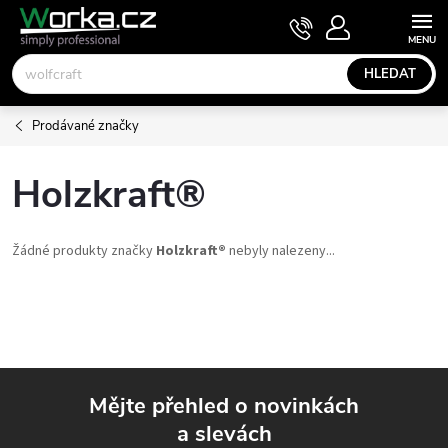
Přejít
NÁKUPNÍ
KOŠÍK
na
obsah
HLEDAT
Prodávané značky
Holzkraft®
Žádné produkty značky
Holzkraft®
nebyly nalezeny...
Mějte přehled o novinkách
a slevách