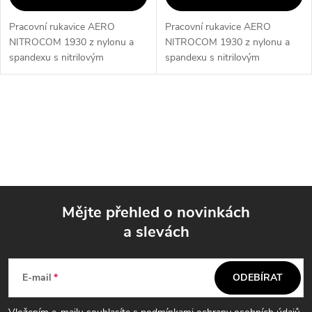
Pracovní rukavice AERO
Pracovní rukavice AERO
NITROCOM 1930 z nylonu a
NITROCOM 1930 z nylonu a
spandexu s nitrilovým
spandexu s nitrilovým
povrchem a pískovou úpravou
povrchem a pískovou úpravou
pro výjimečný úchop za mokra i
pro výjimečný úchop za mokra i
sucha. Vnitřní mikrostruktura
sucha. Vnitřní mikrostruktura
O
chrání proti...
chrání proti...
v
l
á
Mějte přehled o novinkách
d
a slevách
Z
a
á
c
E-mail
ODEBÍRAT
í