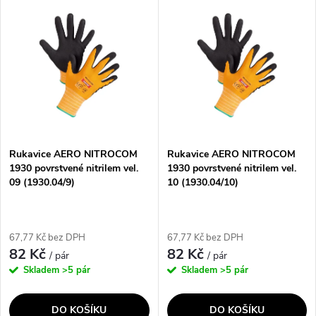
ů
pro výjimečný úchop za mokra i
pro výjimečný úchop za mokra i
ů
sucha. Vnitřní mikrostruktura
sucha. Vnitřní mikrostruktura
chrání proti...
chrání proti...
Rukavice AERO NITROCOM
Rukavice AERO NITROCOM
1930 povrstvené nitrilem vel.
1930 povrstvené nitrilem vel.
09 (1930.04/9)
10 (1930.04/10)
67,77 Kč bez DPH
67,77 Kč bez DPH
82 Kč
82 Kč
/ pár
/ pár
Skladem
>5 pár
Skladem
>5 pár
DO KOŠÍKU
DO KOŠÍKU