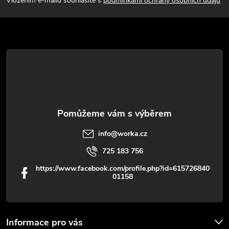
p
Vložením e-mailu souhlasíte s
podmínkami ochrany osobních údajů
p
a
r
t
v
í
k
y
v
info
@
worka.cz
ý
725 183 756
p
https://www.facebook.com/profile.php?id=615726840
01158
i
s
u
Informace pro vás