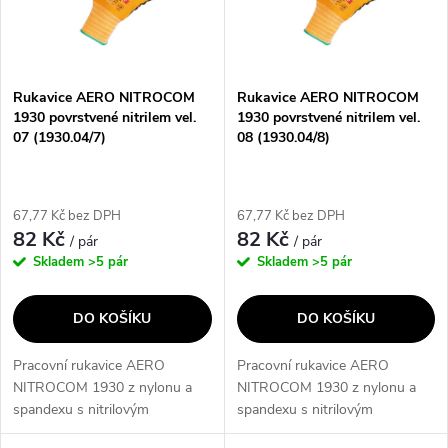
n
i
í
s
p
Rukavice AERO NITROCOM
Rukavice AERO NITROCOM
1930 povrstvené nitrilem vel.
1930 povrstvené nitrilem vel.
p
07 (1930.04/7)
08 (1930.04/8)
r
r
o
67,77 Kč bez DPH
67,77 Kč bez DPH
o
82 Kč
82 Kč
/ pár
/ pár
d
Skladem
>5 pár
Skladem
>5 pár
d
u
DO KOŠÍKU
DO KOŠÍKU
u
k
Pracovní rukavice AERO
Pracovní rukavice AERO
k
NITROCOM 1930 z nylonu a
NITROCOM 1930 z nylonu a
t
spandexu s nitrilovým
spandexu s nitrilovým
t
povrchem a pískovou úpravou
povrchem a pískovou úpravou