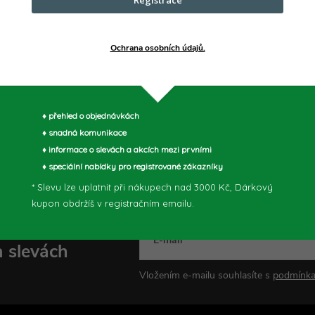
tool.eu/service/
Ochrana osobních údajů.
PŘEDCHOZÍ ČLÁNEK
DALŠÍ ČLÁNEK
♦ přehled o objednávkách
♦ snadná komunikace
♦ informace o slevách a akcích mezi prvními
♦ speciální nabídky pro registrované zákazníky
* Slevu lze uplatnit při nákupech nad 3000 Kč, Dárkový
kupon obdržíš v registračním emailu.
E-mail
a slevách
Vložením e-mailu souhlasíte s
podmínka