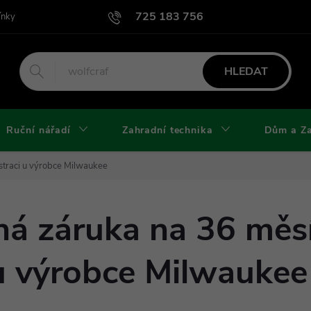
725 183 756
ínky
Podmínky užití webu
Podmínky ochrany osobních údajů a cook
HLEDAT
Ruční nářadí
Zahradní technika
Dům a Z
straci u výrobce Milwaukee
ná záruka na 36 měs
 u výrobce Milwaukee