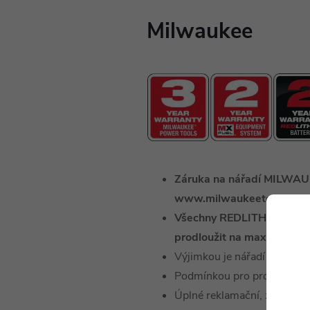
Milwaukee
Záruka na nářadí MILWAUK
www.milwaukeetool.eu.
Všechny REDLITHIUM™ bate
prodloužit na maximálně 2
Výjimkou je nářadí MX FUEL™
Podmínkou pro prodloužení 
Úplné reklamační, záruční č