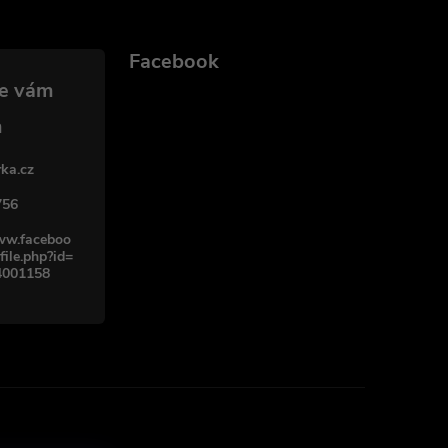
Facebook
ka.cz
756
www.faceboo
file.php?id=
4001158