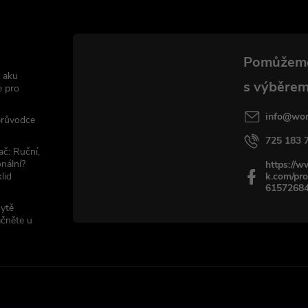
 aku
e pro
info
@
wor
 průvodce
725 183 
ač: Ruční,
nální?
https://
lid
k.com/pro
6157268
sytě
ačněte u