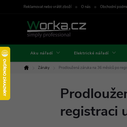
Přejít
Reklamovat nebo vrátit zboží
O nás
Obchodní podm
na
obsah
Aku nářadí
Elektrické nářadí
Záruky
Prodloužená záruka na 36 měsíců po regi
Domů
Prodlouže
registraci