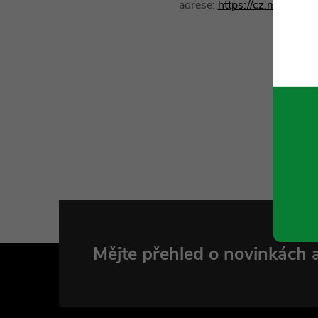
adrese:
https://cz.milwaukee
Z
Mějte přehled o novinkách
á