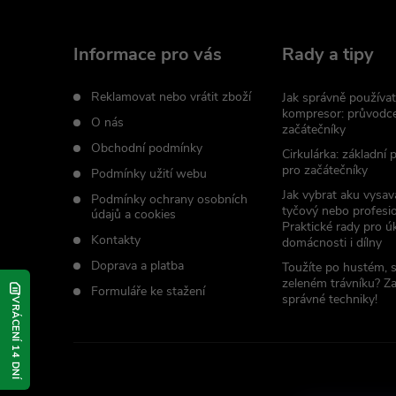
p
a
Informace pro vás
Rady a tipy
t
Reklamovat nebo vrátit zboží
Jak správně používat
kompresor: průvodc
O nás
začátečníky
í
Obchodní podmínky
Cirkulárka: základní
pro začátečníky
Podmínky užití webu
Jak vybrat aku vysav
Podmínky ochrany osobních
tyčový nebo profesio
údajů a cookies
Praktické rady pro úk
Kontakty
domácnosti i dílny
Doprava a platba
Toužíte po hustém, 
zeleném trávníku? Z
Formuláře ke stažení
správné techniky!
VRÁCENÍ 14 DNÍ