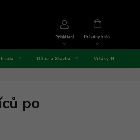
ies
Kontakty
Doprava a platba
Formuláře ke stažení
NÁKUPNÍ
KOŠÍK
Prázdný košík
Přihlášení
ahrada
Dílna a Stavba
Vrtáky-Nástroje
íců po