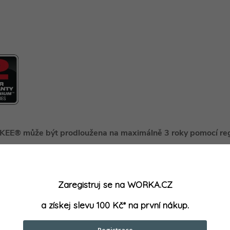
EE® může být prodloužena na maximálně 3 roky pomocí re
rie MILWAUKEE® včetně baterií MX FUEL™ mají standardní 
 roky.
Zaregistruj se na WORKA.CZ
 tools, na které lze záruku prodloužit z 1 roku na maximálně 2
záruky je registrace produktu do 30 dnů od data koupě na inter
a získej slevu 100 Kč* na první nákup.
i další podmínky této akce, a to včetně registrace, naleznete na
Registrace