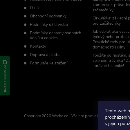
t
kompresor: průvodc
O nás
začátečníky
í
Obchodní podmínky
Cirkulárka: základní
pro začátečníky
Podmínky užití webu
Jak vybrat aku vysav
Podmínky ochrany osobních
tyčový nebo profesio
údajů a cookies
Praktické rady pro úk
Kontakty
domácnosti i dílny
Doprava a platba
Toužíte po hustém, 
zeleném trávníku? Z
Formuláře ke stažení
správné techniky!
VRÁCENÍ 14 DNÍ
Tento web p
Copyright 2026
Worka.cz - Vše pro práci a řemeslo
. Všechna p
procházením
s jejich pou