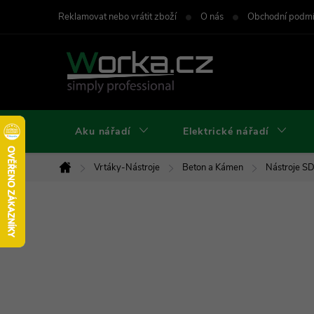
Přejít
Reklamovat nebo vrátit zboží
O nás
Obchodní podm
na
obsah
Aku nářadí
Elektrické nářadí
Vrtáky-Nástroje
Beton a Kámen
Nástroje S
Domů