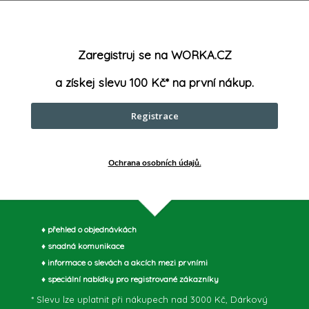
Prodejní 
Zaregistruj se na WORKA.CZ
Šířka
:
a získej slevu 100 Kč* na první nákup.
Upínání
:
Registrace
parametry může výrobce změnit bez předchozího upozornění. Obrázky mají ilustrační
Ochrana osobních údajů.
♦ přehled o objednávkách
♦ snadná komunikace
♦ informace o slevách a akcích mezi prvními
♦ speciální nabídky pro registrované zákazníky
* Slevu lze uplatnit při nákupech nad 3000 Kč, Dárkový