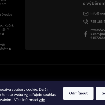
e pro
info
@
wor
 průvodce
725 183 
ač: Ruční,
nální?
https://
lid
k.com/pro
6157268
sytě
ačněte u
oužívá soubory cookie. Dalším
Odmítnout
S
ráva vyhrazena.
 tohoto webu vyjadřujete souhlas
žíváním.. Více informací
zde
.