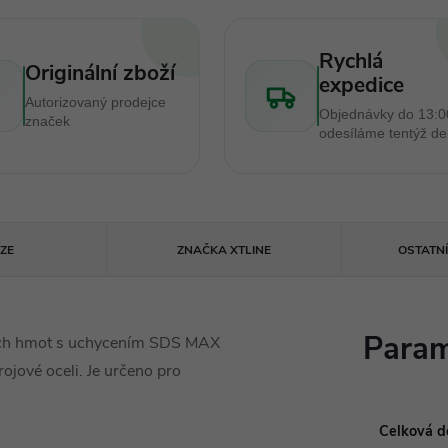
Rychlá
Originální zboží
expedice
Autorizovaný prodejce
Objednávky do 13:0
značek
odesíláme tentýž d
ZE
ZNAČKA
XTLINE
OSTATN
Param
bních hmot s uchycením SDS MAX
rojové oceli. Je určeno pro
Celková dé