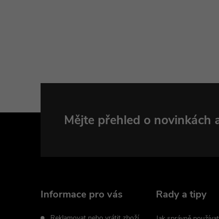
Z
Mějte přehled o novinkách
á
p
a
Informace pro vás
Rady a tipy
Reklamovat nebo vrátit zboží
Jak správně používat