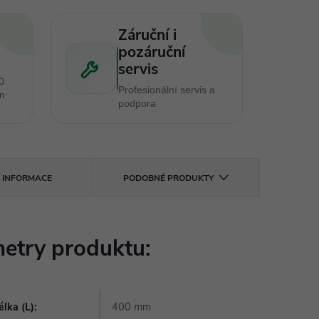
Záruční i
pozáruční
servis
0
Profesionální servis a
en
podpora
Í INFORMACE
PODOBNÉ PRODUKTY
etry produktu:
lka (L)
:
400 mm