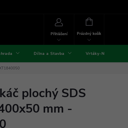
ies
Kontakty
Doprava a platba
Formuláře ke stažení
NÁKUPNÍ
KOŠÍK
Prázdný košík
Přihlášení
ahrada
Dílna a Stavba
Vrtáky-Nástroje
- XT1840050
káč plochý SDS
400x50 mm -
0