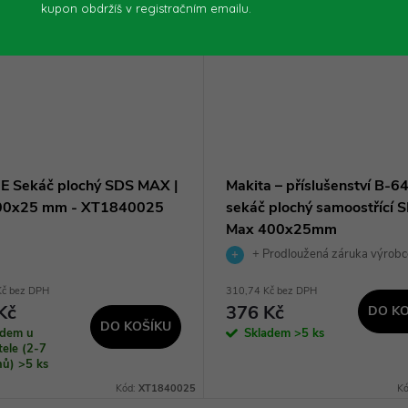
kupon obdržíš v registračním emailu.
E Sekáč plochý SDS MAX |
Makita – příslušenství B-
00x25 mm - XT1840025
sekáč plochý samoostřící 
Max 400x25mm
+ Prodloužená záruka výrobc
Kč bez DPH
310,74 Kč bez DPH
Kč
376 Kč
DO KO
DO KOŠÍKU
adem u
Skladem
>5 ks
ele (2-7
dnů)
>5 ks
Kód:
XT1840025
K