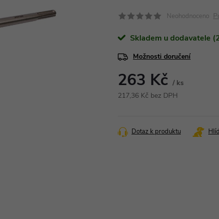
P
Neohodnoceno
Skladem u dodavatele (2
Možnosti doručení
263 Kč
/ ks
217,36 Kč bez DPH
Měrná
cena:
Dotaz k produktu
Hlí