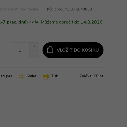
odrobnosti hodnocení
Kód produktu:
XT1840050
-7 prac. dnů)
>5 ks
14.8.2026
VLOŽIT DO KOŠÍKU
dací pes
Sdílet
Tisk
Značka:
XTline