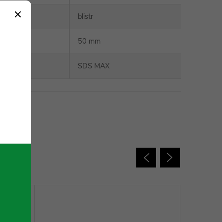
obal
:
blistr
50 mm
SDS MAX
 charakter.