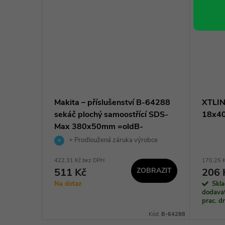
-03947
Makita – příslušenství B-64288
XTLIN
h 19mm
sekáč plochý samoostřící SDS-
18x4
em
Max 380x50mm =oldB-
14015=newE-20208
obce
+ Prodloužená záruka výrobce
422,31 Kč bez DPH
170,25 
511 Kč
ZOBRAZIT
206 
KOŠÍKU
Na dotaz
Skl
dodavat
prac. 
Kód:
P-03947
Kód:
B-64288