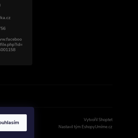
ka.cz
756
www.faceboo
file.php?id=
4001158
Vytvořil Shoptet
ouhlasím
Nastavil tým EshopyUmíme.cz