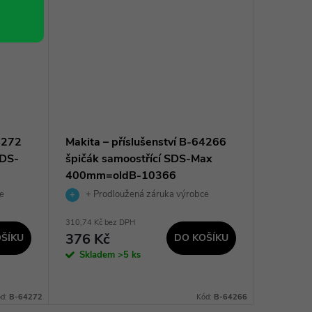
64272
Makita – příslušenství B-64266
RUKO Se
SDS-
špičák samoostřící SDS-Max
18x600
400mm=oldB-10366
e
+ Prodloužená záruka výrobce
310,74 Kč bez DPH
578,51 Kč 
376 Kč
700 K
ŠÍKU
DO KOŠÍKU
Skladem
>5 ks
Sklad
dodavatel
prac. dnů
ód:
B-64272
Kód:
B-64266