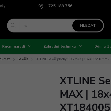
725 183 756
ínky
Podmínky užití webu
Podmínky ochrany osobních údajů a cook
HLEDAT
Ruční nářadí
Zahradní technika
Dům a Z
DS-Max
Sekáče
XTLINE Sekáč plochý SDS MAX | 18x400x50 mm 
XTLINE Se
MAX | 18x
XT184005