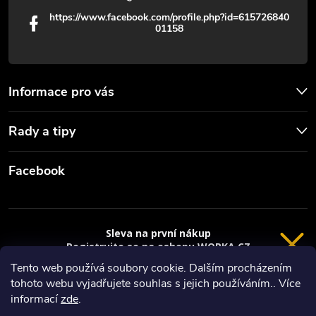
https://www.facebook.com/profile.php?id=615726840
01158
Informace pro vás
Rady a tipy
Facebook
Sleva na první nákup
Registrujte se na eshopu WORKA.CZ
VRÁCENÍ 14 DNÍ
a
sleva 100 Kč*
na nákup je Vaše.
Tento web používá soubory cookie. Dalším procházením
tohoto webu vyjadřujete souhlas s jejich používáním.. Více
Registrace
Copyright 2026
Worka.cz - Vše pro práci a řemeslo
. Všechna práva
informací
zde
.
vyhrazena.
*platí při nákupu nad 3000 Kč