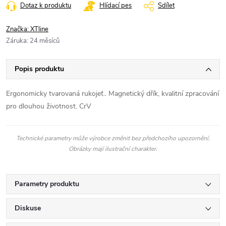
Dotaz k produktu
Hlídací pes
Sdílet
Značka:
XTline
Záruka
:
24 měsíců
Popis produktu
Ergonomicky tvarovaná rukojeť.. Magnetický dřík, kvalitní zpracování
pro dlouhou životnost. CrV
Technické parametry může výrobce změnit bez předchozího upozornění.
Obrázky mají ilustrační charakter.
Parametry produktu
Diskuse