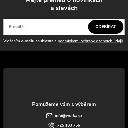
a slevách
Z
á
E-mail
ODEBÍRAT
p
Vložením e-mailu souhlasíte s
podmínkami ochrany osobních údajů
a
t
í
info
@
worka.cz
725 183 756