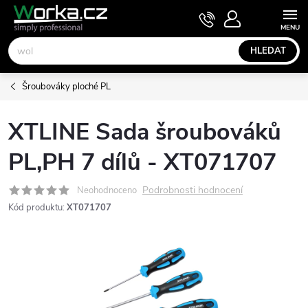
Přejít
NÁKUPNÍ
KOŠÍK
na
obsah
HLEDAT
Šroubováky ploché PL
XTLINE Sada šroubováků
PL,PH 7 dílů - XT071707
Podrobnosti hodnocení
Neohodnoceno
Kód produktu:
XT071707