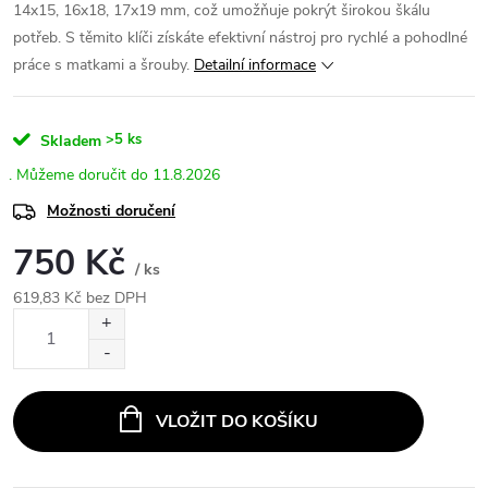
14x15, 16x18, 17x19 mm, což umožňuje pokrýt širokou škálu
potřeb. S těmito klíči získáte efektivní nástroj pro rychlé a pohodlné
práce s matkami a šrouby.
Detailní informace
>5 ks
Skladem
11.8.2026
Možnosti doručení
750 Kč
/ ks
619,83 Kč bez DPH
Měrná
cena:
VLOŽIT DO KOŠÍKU