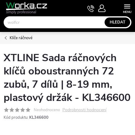
Přejít
NÁKUPNÍ
KOŠÍK
na
obsah
HLEDAT
Klíče ráčnové
XTLINE Sada ráčnových
klíčů oboustranných 72
zubů, 7 dílů | 8-19 mm,
plastový držák - KL346600
Podrobnosti hodnocení
Neohodnoceno
Kód produktu:
KL346600