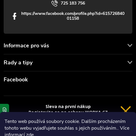
725 183 756
https://www.facebook.com/profile.php?id=615726840
01158
Informace pro vás
Rady a tipy
Facebook
Sleva na první nákup
Registrujte se na eshopu WORKA.CZ
VRÁCENÍ 14 DNÍ
a
sleva 100 Kč*
na nákup je Vaše.
Tento web používá soubory cookie. Dalším procházením
tohoto webu vyjadřujete souhlas s jejich používáním.. Více
Registrace
Copyright 2026
Worka.cz - Vše pro práci a řemeslo
. Všechna práva
informací
zde
.