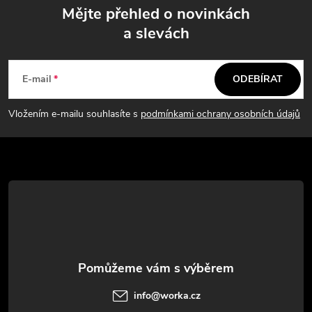
Mějte přehled o novinkách
a slevách
Z
á
E-mail
ODEBÍRAT
p
Vložením e-mailu souhlasíte s
podmínkami ochrany osobních údajů
a
t
í
info
@
worka.cz