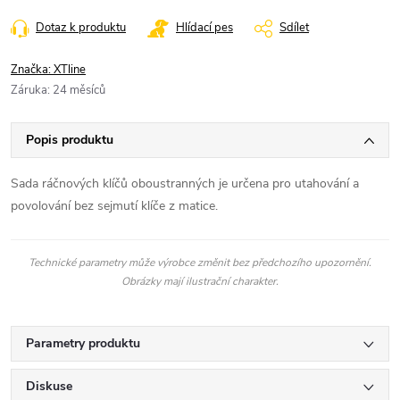
Dotaz k produktu
Hlídací pes
Sdílet
Značka:
XTline
Záruka
:
24 měsíců
Popis produktu
Sada ráčnových klíčů oboustranných je určena pro utahování a
povolování bez sejmutí klíče z matice.
Technické parametry může výrobce změnit bez předchozího upozornění.
Obrázky mají ilustrační charakter.
Parametry produktu
Diskuse