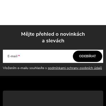
Mějte přehled o novinkách
a slevách
Z
á
E-mail
ODEBÍRAT
p
Vložením e-mailu souhlasíte s
podmínkami ochrany osobních údajů
a
t
í