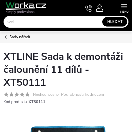
Přejít
NÁKUPNÍ
KOŠÍK
na
obsah
HLEDAT
Sady nářadí
XTLINE Sada k demontáži
čalounění 11 dílů -
XT50111
Podrobnosti hodnocení
Neohodnoceno
Kód produktu:
XT50111