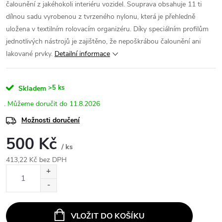
čalounění z jakéhokoli interiéru vozidel. Souprava obsahuje 11 ti
dílnou sadu vyrobenou z tvrzeného nylonu, která je přehledně
uložena v textilním rolovacím organizéru. Díky speciálním profilům
jednotlivých nástrojů je zajištěno, že nepoškrábou čalounění ani
lakované prvky.
Detailní informace
>5 ks
Skladem
11.8.2026
Možnosti doručení
500 Kč
/ ks
413,22 Kč bez DPH
Měrná
cena:
VLOŽIT DO KOŠÍKU