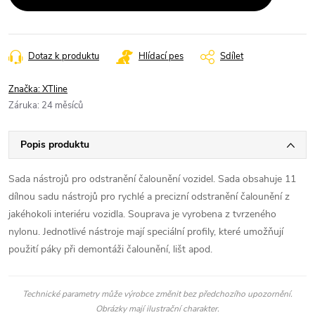
Dotaz k produktu
Hlídací pes
Sdílet
Značka:
XTline
Záruka
:
24 měsíců
Popis produktu
Sada nástrojů pro odstranění čalounění vozidel. Sada obsahuje 11
dílnou sadu nástrojů pro rychlé a precizní odstranění čalounění z
jakéhokoli interiéru vozidla. Souprava je vyrobena z tvrzeného
nylonu. Jednotlivé nástroje mají speciální profily, které umožňují
použití páky při demontáži čalounění, lišt apod.
Technické parametry může výrobce změnit bez předchozího upozornění.
Obrázky mají ilustrační charakter.