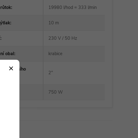
růtok
:
19980 l/hod = 333 l/min
ýtlak
:
10 m
í
:
230 V / 50 Hz
ní obal
:
krabice
r výstupního
2"
:
750 W
 charakter.