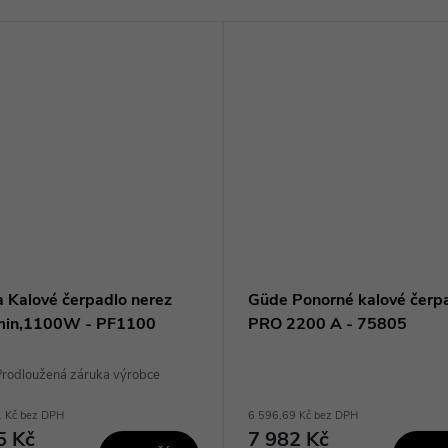
a Kalové čerpadlo nerez
Güde Ponorné kalové čerp
min,1100W - PF1100
PRO 2200 A - 75805
rodloužená záruka výrobce
1 Kč bez DPH
6 596,69 Kč bez DPH
5 Kč
7 982 Kč