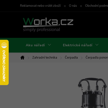
Přejít
Reklamovat nebo vrátit zboží
O nás
Obchodní podm
na
obsah
Aku nářadí
Elektrické nářadí
Zahradní technika
Čerpadla
Čerpadla ponor
Domů