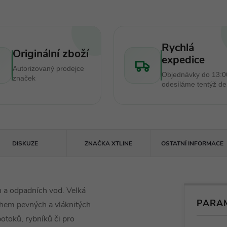
Rychlá
Originální zboží
expedice
Autorizovaný prodejce
Objednávky do 13:0
značek
odesíláme tentýž d
DISKUZE
ZNAČKA
XTLINE
OSTATNÍ INFORMACE
h a odpadních vod. Velká
PARA
ahem pevných a vláknitých
potoků, rybníků či pro