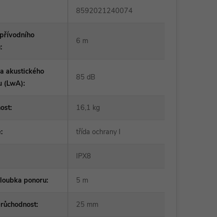
8592021240074
přívodního
6 m
u
:
a akustického
85 dB
u (LwA)
:
ost
:
16,1 kg
e
:
třída ochrany I
IPX8
hloubka ponoru
:
5 m
průchodnost
:
25 mm