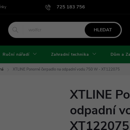
725 183 756
ínky
Podmínky užití webu
Podmínky ochrany osobních údajů a cook
HLEDAT
Ruční nářadí
Zahradní technika
Dům a Z
ná
XTLINE Ponorné čerpadlo na odpadní vodu 750 W - XT122075
XTLINE Po
odpadní v
XT122075