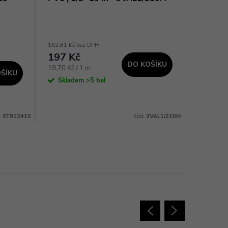
162,81 Kč bez DPH
795,87 Kč 
197 Kč
963 K
DO KOŠÍKU
Měrná
Měrná
19,70 Kč / 1 m
38,52 Kč /
ŠÍKU
cena:
cena:
Skladem
>5 bal
Sklad
dodavatel
prac. dnů
:
XT913415
Kód:
3VAL1/210M