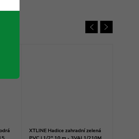
oupit
odrá
XTLINE Hadice zahradní zelená
XTLINE 
15
PVC | 1/2" 10 m - 3VAL1/210M
PVC | 5