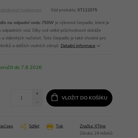
odrobnosti hodnocení
Kód produktu:
XT122075
adlo na odpadní vodu 750W
je výkonné čerpadlo, které je
 a odpadních vod. Díky své velké průchodnosti dokáže
a vláknitých nečistot. Toto čerpadlo je také vhodné pro
ybníků a dalších vodních zdrojů.
Detailní informace
7.8.2026
VLOŽIT DO KOŠÍKU
dací pes
Sdílet
Tisk
Značka:
XTline
Záruka
:
24 měsíců