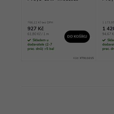
766,12 Kč bez DPH
1 173,5
927 Kč
1 42
KOŠÍKU
Měrná
Měrná
61,80 Kč / 1 m
94,67 K
DO KOŠÍKU
cena:
cena:
Skladem u
Skl
dodavatele (2-7
dodavat
prac. dnů)
>5 bal
prac. 
Kód:
XT911025
Kód:
XT911015