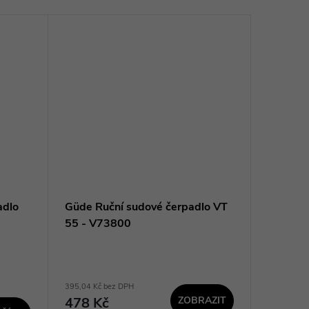
adlo
Güde Ruční sudové čerpadlo VT
Güde Po
55 - V73800
GDT 120
395,04 Kč bez DPH
2 938,02 K
478 Kč
ZOBRAZIT
3 555