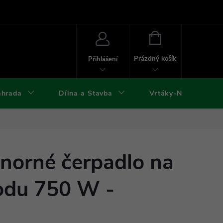
ies
Kontakty
Doprava a platba
Formuláře ke stažení
NÁKUPNÍ
KOŠÍK
Prázdný košík
Přihlášení
ahrada
Dílna a Stavba
Vrtáky-Nástroje
norné čerpadlo na
odu 750 W -