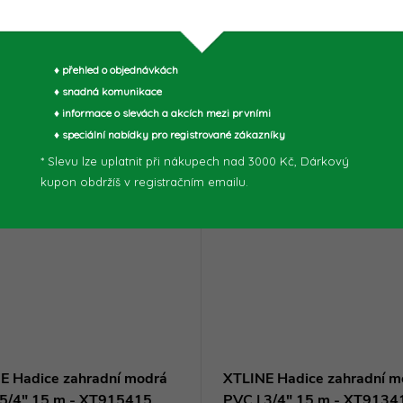
muto produktu doporučujeme ještě dok
♦ přehled o objednávkách
♦ snadná komunikace
♦ informace o slevách a akcích mezi prvními
♦ speciální nabídky pro registrované zákazníky
* Slevu lze uplatnit při nákupech nad 3000 Kč, Dárkový
kupon obdržíš v registračním emailu.
E Hadice zahradní modrá
XTLINE Hadice zahradní m
 5/4" 15 m - XT915415
PVC | 3/4" 15 m - XT9134