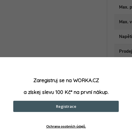
Max. p
Max. v
Napět
Prodej
Průmě
hrdla
:
Zaregistruj se na WORKA.CZ
Příkon
a získej slevu 100 Kč* na první nákup.
Registrace
parametry může výrobce změnit bez předchozího upozornění. Obrázky mají ilustrační
Ochrana osobních údajů.