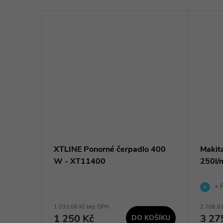
s
XTLINE Ponorné čerpadlo 400
Makit
401 S -
W - XT11400
250l/
+ P
1 033,06 Kč bez DPH
2 706,6
1 250 Kč
3 27
DO KOŠÍKU