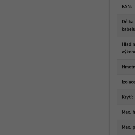
EAN
:
Délka 
kabel
Hladin
výkon
Hmotn
Izolac
Krytí
:
Max. 
Max. 