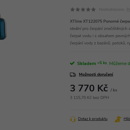
P
Neohodnoceno
XTline XT122075 Ponorné čerp
ideální pro čerpání znečištěných
čerpat vodu i s obsahem pevných 
čerpání vody z bazénů, potoků, r
Skladem
>5 ks
Možnosti doručení
3 770 Kč
/ ks
3 115,70 Kč bez DPH
Měrná
cena:
Dotaz k produktu
Hlí