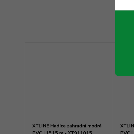
K to
 modrá
XTLINE Hadice zahradní modrá
XTLIN
25
PVC | 1" 15 m - XT911015
PVC |