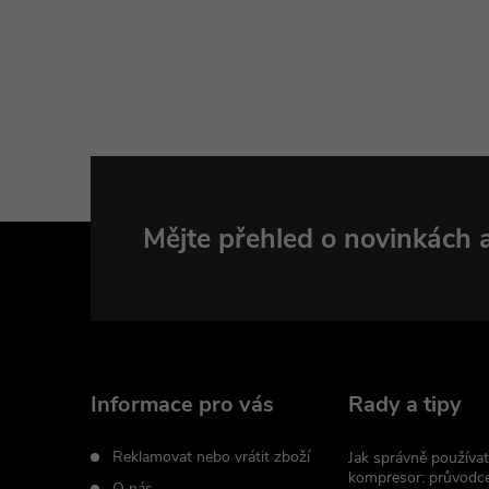
Z
Mějte přehled o novinkách
á
p
a
Informace pro vás
Rady a tipy
t
Reklamovat nebo vrátit zboží
Jak správně používat
kompresor: průvodc
O nás