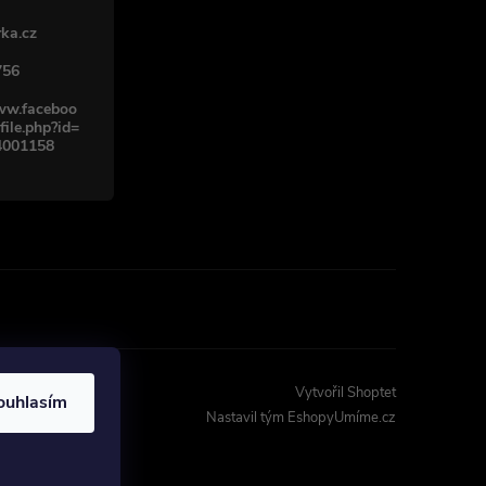
ka.cz
756
www.faceboo
file.php?id=
4001158
Vytvořil Shoptet
ouhlasím
Nastavil tým EshopyUmíme.cz