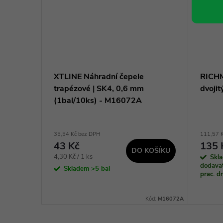
beton
XTLINE Náhradní čepele
RICH
trapézové | SK4, 0,6 mm
dvoji
(1bal/10ks) - M16072A
35,54 Kč bez DPH
111,57 
43 Kč
135 
DO KOŠÍKU
KOŠÍKU
Měrná
4,30 Kč / 1 ks
Skl
dodavat
cena:
Skladem
>5 bal
prac. 
Kód:
PC1905
Kód:
M16072A