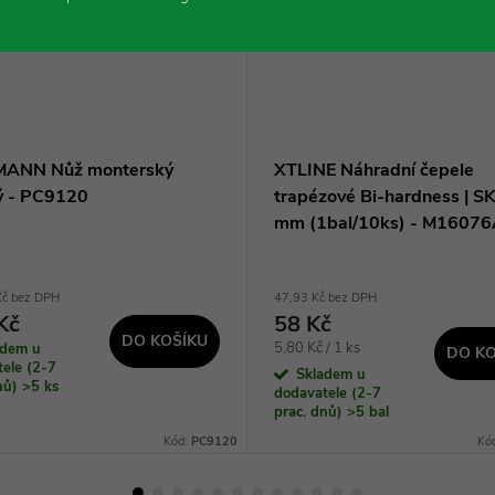
MANN Nůž monterský
XTLINE Náhradní čepele
tý - PC9120
trapézové Bi-hardness | SK
mm (1bal/10ks) - M1607
Kč bez DPH
47,93 Kč bez DPH
Kč
58 Kč
DO KOŠÍKU
Měrná
5,80 Kč / 1 ks
adem u
DO KO
ele (2-7
cena:
Skladem u
dnů)
>5 ks
dodavatele (2-7
prac. dnů)
>5 bal
Kód:
PC9120
Kó