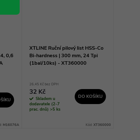
XTLINE Ruční pilový list HSS-Co
STAVTO
4, 0,6
Bi-hardness | 300 mm, 24 Tpi
celokov
6A
(1bal/10ks) - XT360000
18 mm,
26,45 Kč bez DPH
29,75 Kč b
32 Kč
36 Kč
DO KOŠÍKU
Skladem u
Sklad
ŠÍKU
dodavatele (2-7
dodavatel
prac. dnů)
>5 ks
prac. dnů
d:
M16076A
Kód:
XT360000