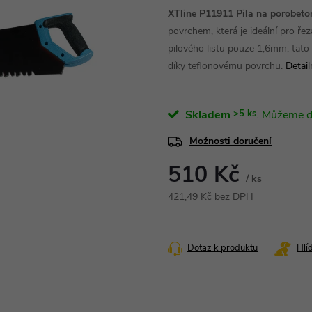
XTline P11911 Pila na porobet
povrchem, která je ideální pro ře
pilového listu pouze 1,6mm, tato p
díky teflonovému povrchu.
Detail
Skladem
>5 ks
Možnosti doručení
510 Kč
/ ks
421,49 Kč bez DPH
Měrná
cena:
Dotaz k produktu
Hlí