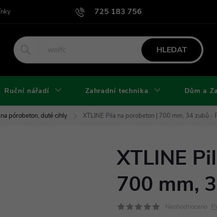
725 183 756
ínky
Podmínky užití webu
Podmínky ochrany osobních údajů a cook
HLEDAT
Ruční nářadí
Zahradní technika
Dům a Z
 na pórobeton, duté cihly
XTLINE Pila na porobeton | 700 mm, 34 zubů -
XTLINE Pil
700 mm, 3
P
Neohodnoceno