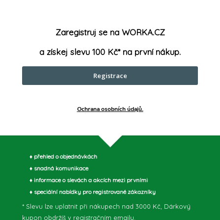
s vyšší hustotou.
Materiál
:
Zaregistruj se na WORKA.CZ
Počet zub
a získej slevu 100 Kč* na první nákup.
Registrace
parametry může výrobce změnit bez předchozího upozornění. Obrázky mají ilustrační
Ochrana osobních údajů.
♦ přehled o objednávkách
♦ snadná komunikace
♦ informace o slevách a akcích mezi prvními
♦ speciální nabídky pro registrované zákazníky
* Slevu lze uplatnit při nákupech nad 3000 Kč, Dárkový
kupon obdržíš v registračním emailu.