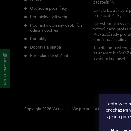
začátečníky
í
Obchodní podmínky
Cirkulárka: základní
pro začátečníky
Podmínky užití webu
Jak vybrat aku vysav
Podmínky ochrany osobních
tyčový nebo profesio
údajů a cookies
Praktické rady pro úk
Kontakty
domácnosti i dílny
Doprava a platba
Toužíte po hustém, 
zeleném trávníku? Z
Formuláře ke stažení
správné techniky!
VRÁCENÍ 14 DNÍ
Tento web p
Copyright 2026
Worka.cz - Vše pro práci a řemeslo
. Všechna p
procházením
s jejich pou
Nastaven