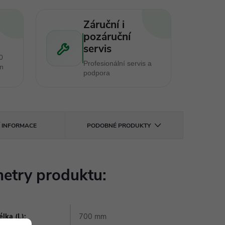
Záruční i
pozáruční
servis
0
Profesionální servis a
en
podpora
Í INFORMACE
PODOBNÉ PRODUKTY
etry produktu:
lka (L)
:
700 mm