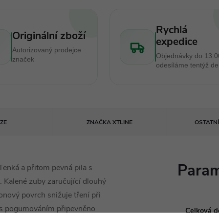
Rychlá
Originální zboží
expedice
Autorizovaný prodejce
Objednávky do 13:0
značek
odesíláme tentýž d
ZE
ZNAČKA
XTLINE
OSTATN
Param
enká a přitom pevná pila s
. Kalené zuby zaručující dlouhý
onový povrch snižuje tření při
lo s pogumováním připevněno
Celková dé