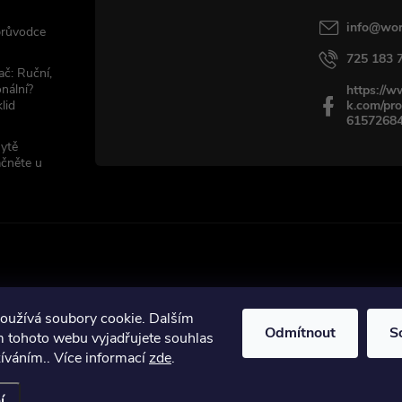
info
@
wor
 průvodce
725 183 
ač: Ruční,
nální?
https://
lid
k.com/pro
6157268
sytě
ačněte u
oužívá soubory cookie. Dalším
Odmítnout
S
ráva vyhrazena.
 tohoto webu vyjadřujete souhlas
žíváním.. Více informací
zde
.
í