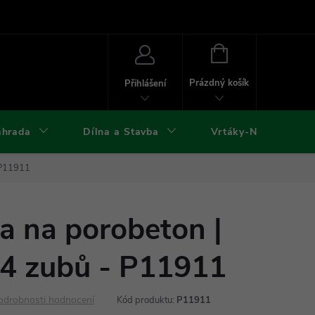
ies
Kontakty
Doprava a platba
Formuláře ke stažení
NÁKUPNÍ
KOŠÍK
Prázdný košík
Přihlášení
ahrada
Dílna a Stavba
Vrtáky-Nástroje
 P11911
a na porobeton |
4 zubů - P11911
odrobnosti hodnocení
Kód produktu:
P11911