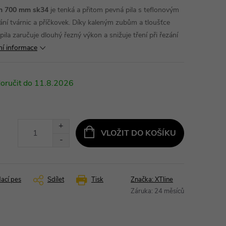
on 700 mm sk34
je tenká a přitom pevná pila s teflonovým
zání tvárnic a příčkovek. Díky kaleným zubům a tloušťce
ila zaručuje dlouhý řezný výkon a snižuje tření při řezání
ní informace
11.8.2026
VLOŽIT DO KOŠÍKU
dací pes
Sdílet
Tisk
Značka:
XTline
Záruka
:
24 měsíců