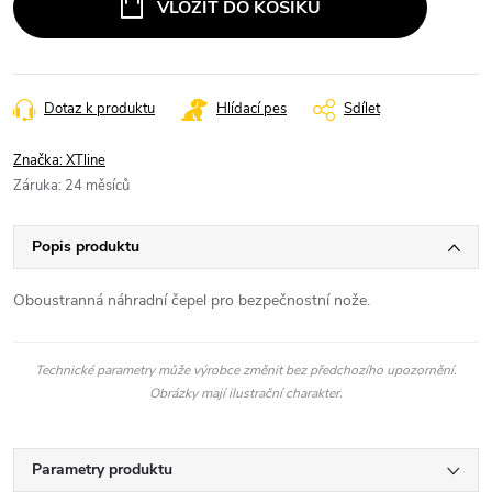
VLOŽIT DO KOŠÍKU
Dotaz k produktu
Hlídací pes
Sdílet
Značka:
XTline
Záruka
:
24 měsíců
Popis produktu
Oboustranná náhradní čepel pro bezpečnostní nože.
Technické parametry může výrobce změnit bez předchozího upozornění.
Obrázky mají ilustrační charakter.
Parametry produktu