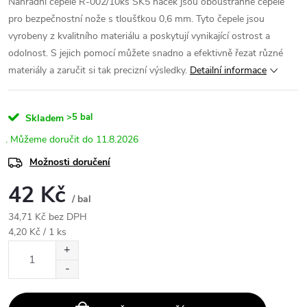
Náhradní čepele R-002/10ks SK5 háček jsou oboustranné čepele
pro bezpečnostní nože s tloušťkou 0,6 mm. Tyto čepele jsou
vyrobeny z kvalitního materiálu a poskytují vynikající ostrost a
odolnost. S jejich pomocí můžete snadno a efektivně řezat různé
materiály a zaručit si tak precizní výsledky.
Detailní informace
>5 bal
Skladem
11.8.2026
Možnosti doručení
42 Kč
/ bal
34,71 Kč bez DPH
Měrná
4,20 Kč / 1 ks
cena: