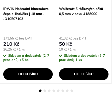
IRWIN Náhradní bimetalové
Wolfcraft 5 Hákových břitů
čepele 1bal/8ks | 18 mm -
0,5 mm v boxu 4188000
JO10507103
173,55 Kč bez DPH
41,32 Kč bez DPH
210 Kč
50 Kč
Měrná
Měrná
26,25 Kč / 1 ks
10 Kč / 1 ks
cena:
cena:
Skladem u dodavatele (2-7
Skladem u dodavatele (2-7
prac. dnů)
>5 bal
prac. dnů)
1 ks
DO KOŠÍKU
DO KOŠÍKU