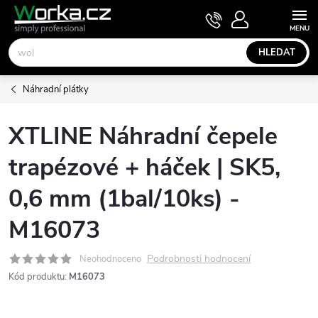
Přejít
NÁKUPNÍ
KOŠÍK
na
obsah
HLEDAT
Náhradní plátky
XTLINE Náhradní čepele
trapézové + háček | SK5,
0,6 mm (1bal/10ks) -
M16073
Podrobnosti hodnocení
Neohodnoceno
Kód produktu:
M16073