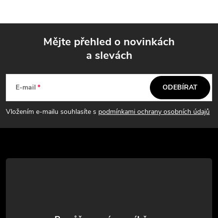
Mějte přehled o novinkách
a slevách
Z
á
E-mail
ODEBÍRAT
p
Vložením e-mailu souhlasíte s
podmínkami ochrany osobních údajů
a
t
í