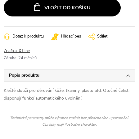
VLOŽIT DO KOŠÍKU
Dotaz k produktu
Hlídací pes
Sdílet
Značka:
XTline
Záruka
:
24 měsíců
Popis produktu
Kleště slouží pro děrování kůže, tkaniny, plastu atd. Otočné čelisti
disponují funkcí automatického uvolnění.
Technické parametry může výrobce změnit bez předchozího upozornění.
Obrázky mají ilustrační charakter.