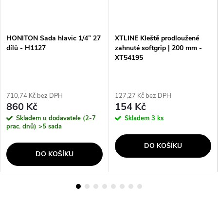
HONITON Sada hlavic 1/4” 27
XTLINE Kleště prodloužené
dílů - H1127
zahnuté softgrip | 200 mm -
XT54195
710,74 Kč bez DPH
127,27 Kč bez DPH
860 Kč
154 Kč
Skladem u dodavatele (2-7
Skladem
3 ks
prac. dnů)
>5 sada
DO KOŠÍKU
DO KOŠÍKU