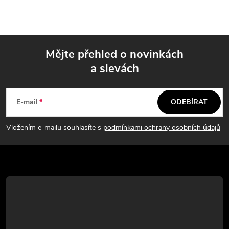
Mějte přehled o novinkách
a slevách
Z
á
E-mail
ODEBÍRAT
p
Vložením e-mailu souhlasíte s
podmínkami ochrany osobních údajů
a
t
í