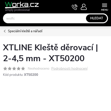
Přejít
NÁKUPNÍ
KOŠÍK
na
obsah
HLEDAT
Speciální kleště a nářadí
XTLINE Kleště děrovací |
2-4,5 mm - XT50200
Podrobnosti hodnocení
Neohodnoceno
Kód produktu:
XT50200