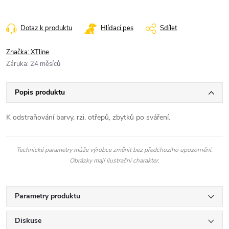
Dotaz k produktu
Hlídací pes
Sdílet
Značka:
XTline
Záruka
:
24 měsíců
Popis produktu
K odstraňování barvy, rzi, otřepů, zbytků po sváření.
Technické parametry může výrobce změnit bez předchozího upozornění.
Obrázky mají ilustrační charakter.
Parametry produktu
Diskuse