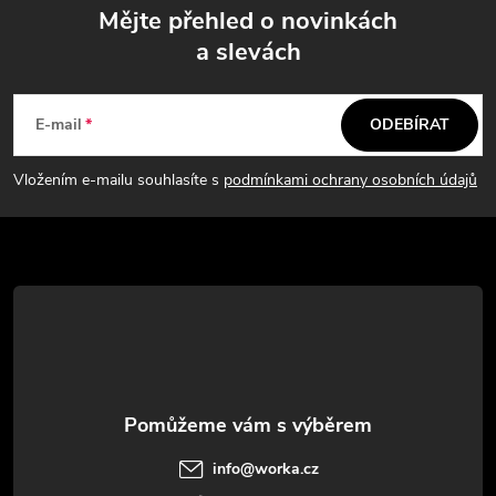
Mějte přehled o novinkách
a slevách
Z
á
E-mail
ODEBÍRAT
p
Vložením e-mailu souhlasíte s
podmínkami ochrany osobních údajů
a
t
í
info
@
worka.cz