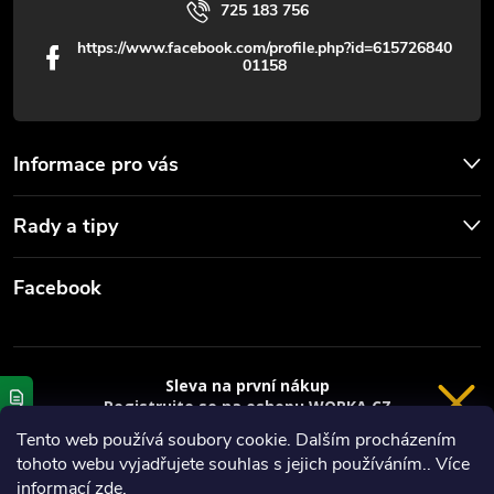
725 183 756
https://www.facebook.com/profile.php?id=615726840
01158
Informace pro vás
Rady a tipy
Facebook
Sleva na první nákup
Registrujte se na eshopu WORKA.CZ
VRÁCENÍ 14 DNÍ
a
sleva 100 Kč*
na nákup je Vaše.
Tento web používá soubory cookie. Dalším procházením
tohoto webu vyjadřujete souhlas s jejich používáním.. Více
Registrace
Copyright 2026
Worka.cz - Vše pro práci a řemeslo
. Všechna práva
informací
zde
.