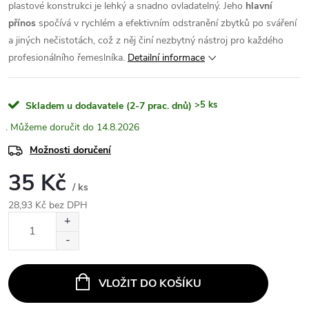
plastové konstrukci je lehký a snadno ovladatelný. Jeho
hlavní
přínos
spočívá v rychlém a efektivním odstranění zbytků po sváření
a jiných nečistotách, což z něj činí nezbytný nástroj pro každého
profesionálního řemeslníka.
Detailní informace
>5 ks
Skladem u dodavatele (2-7 prac. dnů)
14.8.2026
Možnosti doručení
35 Kč
/ ks
28,93 Kč bez DPH
Měrná
cena:
VLOŽIT DO KOŠÍKU