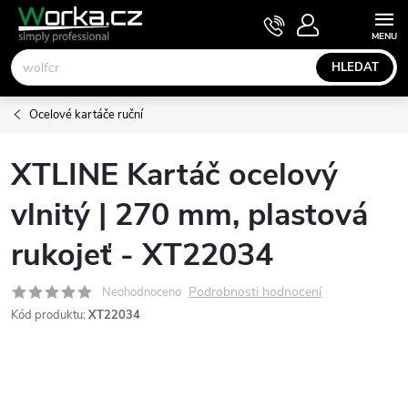
Přejít
NÁKUPNÍ
KOŠÍK
na
obsah
HLEDAT
Ocelové kartáče ruční
XTLINE Kartáč ocelový
vlnitý | 270 mm, plastová
rukojeť - XT22034
Podrobnosti hodnocení
Neohodnoceno
Kód produktu:
XT22034