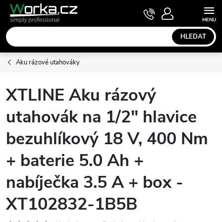
Přejít
NÁKUPNÍ
KOŠÍK
na
obsah
HLEDAT
Aku rázové utahováky
XTLINE Aku rázový
utahovák na 1/2" hlavice
bezuhlíkový 18 V, 400 Nm
+ baterie 5.0 Ah +
nabíječka 3.5 A + box -
XT102832-1B5B