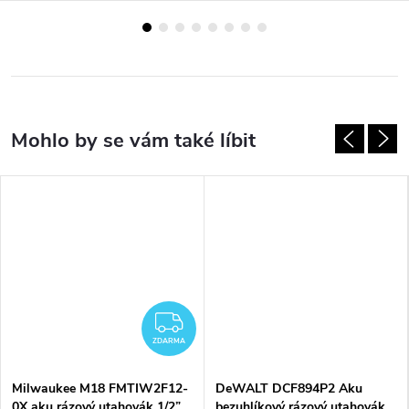
ZDARMA
ZDARMA
Milwaukee M18 FMTIW2F12-
DeWALT DCF894P2 Aku
0X aku rázový utahovák 1/2”
bezuhlíkový rázový utahovák