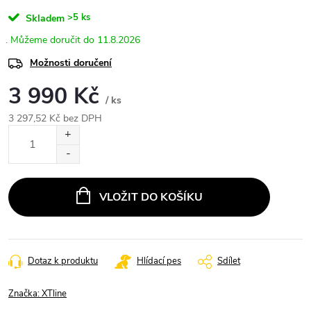
>5 ks
Skladem
11.8.2026
Možnosti doručení
3 990 Kč
/ ks
3 297,52 Kč bez DPH
Měrná
cena:
VLOŽIT DO KOŠÍKU
Dotaz k produktu
Hlídací pes
Sdílet
Značka:
XTline