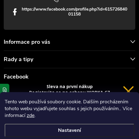
https://www.facebook.com/profile.php?id=615726840
01158
Informace pro vás
Rady a tipy
Facebook
Sleva na první nákup
Registrujte se na eshopu WORKA.CZ
VRÁCENÍ 14 DNÍ
a
sleva 100 Kč*
na nákup je Vaše.
Tento web používá soubory cookie. Dalším procházením
tohoto webu vyjadřujete souhlas s jejich používáním.. Více
Registrace
informací
zde
.
*platí při nákupu nad 3000 Kč
Nastavení
Copyright 2026
Worka.cz - Vše pro práci a řemeslo
. Všechna práva
Privacy policy
vyhrazena.