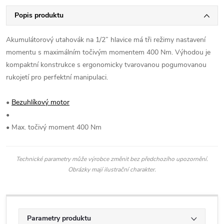
Popis produktu
Akumulátorový utahovák na 1/2” hlavice má tři režimy nastavení
momentu s maximálním točivým momentem 400 Nm. Výhodou je
kompaktní konstrukce s ergonomicky tvarovanou pogumovanou
rukojetí pro perfektní manipulaci.
•
Bezuhlíkový motor
•
• Max. točivý moment 400 Nm
Technické parametry může výrobce změnit bez předchozího upozornění.
Obrázky mají ilustrační charakter.
Parametry produktu