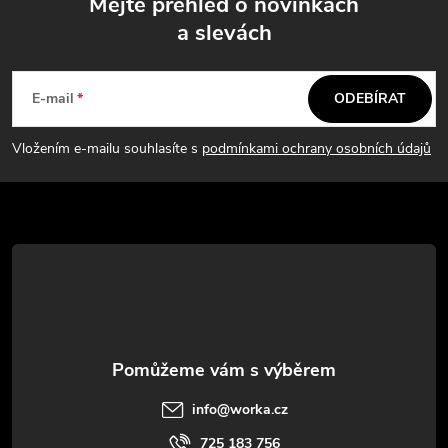
Mějte přehled o novinkách
a slevách
Z
á
E-mail
ODEBÍRAT
p
Vložením e-mailu souhlasíte s
podmínkami ochrany osobních údajů
a
t
í
info
@
worka.cz
725 183 756